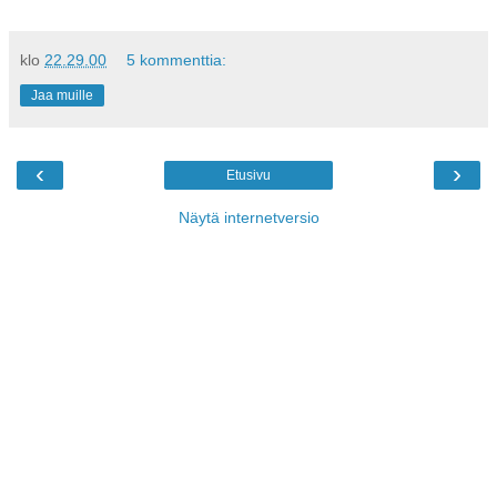
klo
22.29.00
5 kommenttia:
Jaa muille
‹
›
Etusivu
Näytä internetversio