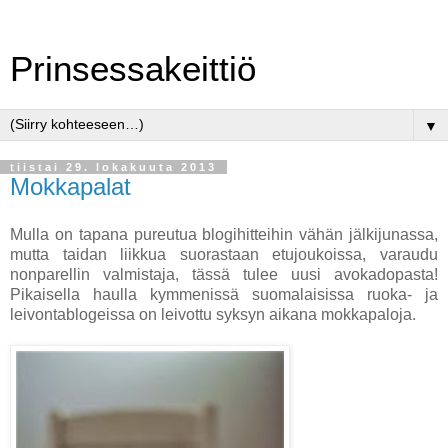
Prinsessakeittiö
▼
tiistai 29. lokakuuta 2013
Mokkapalat
Mulla on tapana pureutua blogihitteihin vähän jälkijunassa,
mutta taidan liikkua suorastaan etujoukoissa, varaudu
nonparellin valmistaja, tässä tulee uusi avokadopasta!
Pikaisella haulla kymmenissä suomalaisissa ruoka- ja
leivontablogeissa on leivottu syksyn aikana mokkapaloja.