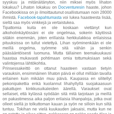
syyskuu ja mitänäitänyton, niin miksei myös lihaton
lokakuu? Lihaton lokakuu on
Docventuresin
haaste, johon
Facebookissa on jo ilmoittautunut osallistumaan noin 28000
ihmistä.
Facebook-tapahtumasta
voi lukea haasteesta lisää,
sieltä saa myös vinkkejä ja vertaistukea.
Tipattomia kuita en ole koskaan viettänyt kun
alkoholinkäytössäni ei ole ongelmaa, sokerin käytössä
sitäkin enemmän, joten erillaista herkkulakkoa erilaisissa
pituuksissa on tullut vietettyä. Lihan syöminenkään ei ole
meillä ongelma, syömme sitä vähän ja senkin
pääsääntöisesti luomuna. Mutta tällainen teemakuukausi
haastaa mukavasti pohtimaan omia tottumuksiaan sekä
valintojensa lähtökohtia.
Prinsessakeittö on ottanut haasteen vastaan tietyin
varauksin, ensimmäinen lihaton päivä ei ollut millään tavalla
erilainen kuin mikään muu päivä. Kaupassa en silitellyt
pekonipakettia enkä kuolannut lihahyllyllä suojakaasuun
pakattujen kinkkusuikaleiden äärellä. Varaukset ovat
sellaiset, että kylässä syödään sitä mitä tarjotaan ja meillä
on pakastimessa aika paljon erilaisia lihanpaloja, jotka ovat
olleet siellä jo tolkuttoman kauan ja syön ne silloin kun siltä
tuntuu. Tokihan ne vielä kuukauden jaksaisi, mutta kun ne