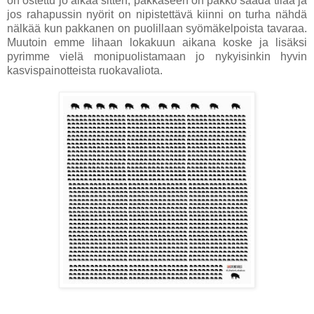
on ostettu jo aikaa sitten, pakkaseen on pakko saada tilaa ja
jos rahapussin nyörit on nipistettävä kiinni on turha nähdä
nälkää kun pakkanen on puolillaan syömäkelpoista tavaraa.
Muutoin emme lihaan lokakuun aikana koske ja lisäksi
pyrimme vielä monipuolistamaan jo nykyisinkin hyvin
kasvispainotteista ruokavaliota.