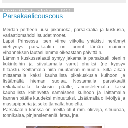
keskiviikko 2. lokakuuta 2013
Parsakaalicouscous
Meidän perheen uusi pikaruoka, parsakaalia ja kuskusia,
variaatiomahdollisuudet monet.
Lapsi Prinsessa I:sen viime viikolla yhtäkisti herännyt
viehtymys parsakaaliin on tuonut tämän mainion
vihanneksen lautasillemme oikeastaan päivittäin.
Lämmin kuskussalaatti syntyy jakamalla parsakaali pieniin
kukintoihin ja siivuttamalla varret ohuiksi (ne kypsyy
hitaasti). Keittämällä niitä muutaman minuutin. Sillä aikaa
mittaamalla kaksi kauhallista pikakuskusia kulhoon ja
lisäämällä hieman suolaa. Nostamalla parsakaalit
reikakauhalla kuskusin päälle, annostelemalla kaksi
kauhallista keitinvettä samaiseen kulhoon ja laittamalla
kannen päälle kuudeksi minuutuksi. Lisäämällä oliiviöljyä ja
mustapippuria ja sekoittamalla huolella.
Parsakaalin kanssa on meillä ollut mm. oliiveja, sitruunaa,
tonnikalaa, pinjansiemeniä, fetaa, jne.