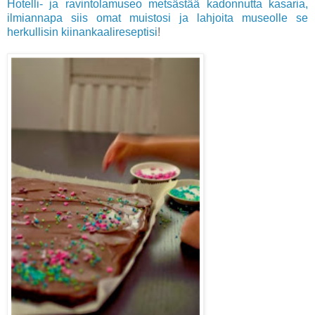
Hotelli- ja ravintolamuseo metsästää kadonnutta kasaria,
ilmiannapa siis omat muistosi ja lahjoita museolle se
herkullisin kiinankaalireseptisi
!