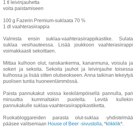
1 tl leivinjauhetta
voita paistamiseen
100 g Fazerin Premium-suklaata 70 %
1 dl vaahterasiirappia
Valmista ensin suklaa-vaahterasiirappikastike. Sulata
suklaa vesihauteessa. Lisää joukkoon vaahterasiirappi
voimakkaasti sekoittaen.
Mittaa kulhoon olut, ranskankerma, kananmuna, voisula ja
sokeri ja sekoita. Sekoita jauhot ja leivinjauhe toisessa
kulhossa ja lisää sitten olutseokseen. Anna taikinan tekeytyä
puolisen tuntia huoneenlämmössä.
Paista pannukakut voissa keskilämpöisellä pannulla, pari
minuuttia kummaltakin puolelta. Levitä kullekin
pannukakulle suklaa-vaahterasiirappikastiketta.
Ruokabloggareiden parasta olut-suklaa -yhdistelmää
pääsee valitsemaan
House of Beer -sivustolla
, *
klikklik
*.