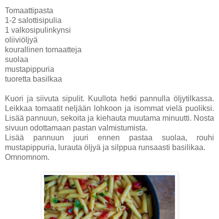
Tomaattipasta
1-2 salottisipulia
1 valkosipulinkynsi
oliiviöljyä
kourallinen tomaatteja
suolaa
mustapippuria
tuoretta basilkaa
Kuori ja siivuta sipulit. Kuullota hetki pannulla öljytilkassa.
Leikkaa tomaatit neljään lohkoon ja isommat vielä puoliksi.
Lisää pannuun, sekoita ja kiehauta muutama minuutti. Nosta
sivuun odottamaan pastan valmistumista.
Lisää pannuun juuri ennen pastaa suolaa, rouhi
mustapippuria, lurauta öljyä ja silppua runsaasti basilikaa.
Omnomnom.