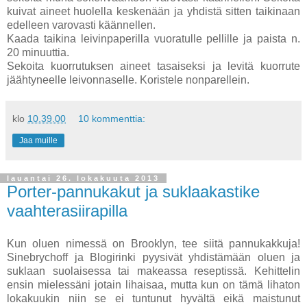
kuivat aineet huolella keskenään ja yhdistä sitten taikinaan
edelleen varovasti käännellen.
Kaada taikina leivinpaperilla vuoratulle pellille ja paista n.
20 minuuttia.
Sekoita kuorrutuksen aineet tasaiseksi ja levitä kuorrute
jäähtyneelle leivonnaselle. Koristele nonparellein.
klo
10.39.00
10 kommenttia:
Jaa muille
lauantai 26. lokakuuta 2013
Porter-pannukakut ja suklaakastike
vaahterasiirapilla
Kun oluen nimessä on Brooklyn, tee siitä pannukakkuja!
Sinebrychoff ja Blogirinki pyysivät yhdistämään oluen ja
suklaan suolaisessa tai makeassa reseptissä. Kehittelin
ensin mielessäni jotain lihaisaa, mutta kun on tämä lihaton
lokakuukin niin se ei tuntunut hyvältä eikä maistunut