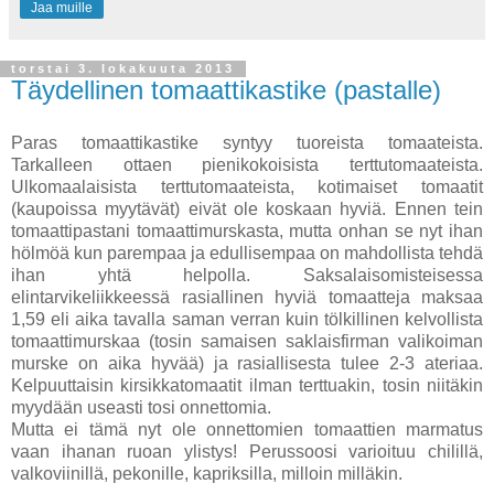
Jaa muille
torstai 3. lokakuuta 2013
Täydellinen tomaattikastike (pastalle)
Paras tomaattikastike syntyy tuoreista tomaateista.
Tarkalleen ottaen pienikokoisista terttutomaateista.
Ulkomaalaisista terttutomaateista, kotimaiset tomaatit
(kaupoissa myytävät) eivät ole koskaan hyviä. Ennen tein
tomaattipastani tomaattimurskasta, mutta onhan se nyt ihan
hölmöä kun parempaa ja edullisempaa on mahdollista tehdä
ihan yhtä helpolla. Saksalaisomisteisessa
elintarvikeliikkeessä rasiallinen hyviä tomaatteja maksaa
1,59 eli aika tavalla saman verran kuin tölkillinen kelvollista
tomaattimurskaa (tosin samaisen saklaisfirman valikoiman
murske on aika hyvää) ja rasiallisesta tulee 2-3 ateriaa.
Kelpuuttaisin kirsikkatomaatit ilman terttuakin, tosin niitäkin
myydään useasti tosi onnettomia.
Mutta ei tämä nyt ole onnettomien tomaattien marmatus
vaan ihanan ruoan ylistys! Perussoosi varioituu chilillä,
valkoviinillä, pekonille, kapriksilla, milloin milläkin.