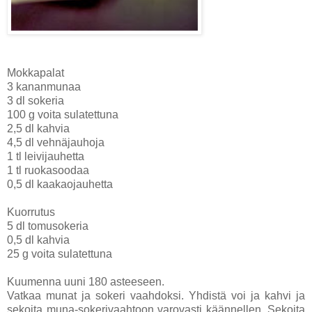
Mokkapalat
3 kananmunaa
3 dl sokeria
100 g voita sulatettuna
2,5 dl kahvia
4,5 dl vehnäjauhoja
1 tl leivijauhetta
1 tl ruokasoodaa
0,5 dl kaakaojauhetta
Kuorrutus
5 dl tomusokeria
0,5 dl kahvia
25 g voita sulatettuna
Kuumenna uuni 180 asteeseen.
Vatkaa munat ja sokeri vaahdoksi. Yhdistä voi ja kahvi ja
sekoita muna-sokerivaahtoon varovasti käännellen. Sekoita