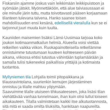
Fiskarsiin ajamme joskus vain leikkimään leikkipuistoon ja
syömään jätskit. Myönnettäköön, että alue talviasussaan ei
ole minulle järin tuttu, mutta toivottavasti pääsen korjaamaan
tilanteen tulevana talvena. Hanko saanee toisen
mahdollisuuden ensi kesänä,
edellisellä vierailulla
kun se ei
tarjonnut juuri muuta kuin tuulta.
Kauniiden maisemien lisäksi Länsi-Uusimaa tarjoaa koko
joukon kotimaanmatkailun helmiä. Alueella voisi viettää
retkeillen vaikka viikon. Ruokapainotteisella retkellämme
onnistuimme tutustumaan kuuteen kohteeseen päivän
aikana, viikossa ehtisi tutustua vähintään tuplamäärään ja
samalla tulisi tukeneeksi paikallisia yrittäjiä ja kotimaista
tuotantoa.
Myllyniemen tila
Lohjalla toimii pitopaikkana ja
tilausravintolana, suurienkin kemujen järjestäminen
onnistuu ja tilalle mahtuu yöpymään.
Saavuimme tilalle utuiseen tihkusateeseen, joka lisäsi tilan
viehättävää vanhaa tunnelmaan, ihan kuin olisi tullut toiseen
aikakauteen. Tilalla valmistetaan kaikki itse alkutuotannosta,
sitä mitä ei saada omilta tiluksilta, hankitaan naapureilta.