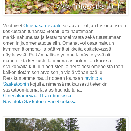
Vuotuiset
Omenakarnevaalit
keräävät Lohjan historialliseen
keskustaan tuhansia vierailijoita nauttimaan
markkinahumusta ja festaritunnelmasta sekä tutustumaan
omeniin ja omenatuotteisiin. Omenat voi ottaa haltuun
kymmeniä omena- ja päärynälajikkeita esittelevässä
näyttelyssä. Pelkän pällistelyn ohella näyttelyssä oli
mahdollista keskustella omena-asiantuntijan kanssa,
sivukorvalta kuullun perusteella herra tiesi omenoista ihan
kaiken tietämisen arvoisen ja vielä vähän päälle.
Retkikuntamme nautti nopean lounaan
ravintola
Saskatoonin
kojulla, nimensä mukausesti tietenkin
saskatoon-juomalla alas huuhdeltuna.
Omenakarnevaalit Facebookissa.
Ravintola Saskatoon Facebookissa.