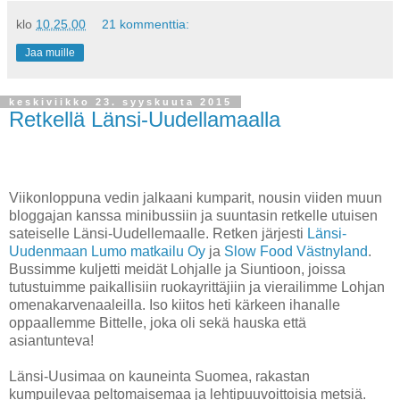
klo
10.25.00
21 kommenttia:
Jaa muille
keskiviikko 23. syyskuuta 2015
Retkellä Länsi-Uudellamaalla
Viikonloppuna vedin jalkaani kumparit, nousin viiden muun
bloggajan kanssa minibussiin ja suuntasin retkelle utuisen
sateiselle Länsi-Uudellemaalle. Retken järjesti
Länsi-
Uudenmaan Lumo matkailu Oy
ja
Slow Food Västnyland
.
Bussimme kuljetti meidät Lohjalle ja Siuntioon, joissa
tutustuimme paikallisiin ruokayrittäjiin ja vierailimme Lohjan
omenakarvenaaleilla. Iso kiitos heti kärkeen ihanalle
oppaallemme Bittelle, joka oli sekä hauska että
asiantunteva!
Länsi-Uusimaa on kauneinta Suomea, rakastan
kumpuilevaa peltomaisemaa ja lehtipuuvoittoisia metsiä.