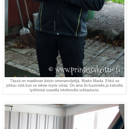
Tässä on maailman iloisin omenanviljelijä, Marko Maula. Ehkä se
johtuu siitä kun se tekee myös viiniä. On aina ilo kuunnella ja katsella
työhönsä suurella intohimolla suhtautuvia.