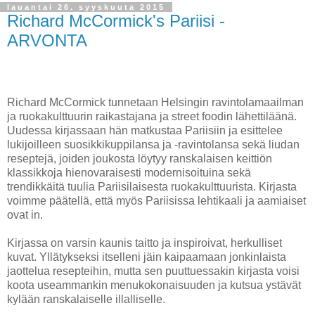
lauantai 26. syyskuuta 2015
Richard McCormick's Pariisi -
ARVONTA
Richard McCormick tunnetaan Helsingin ravintolamaailman
ja ruokakulttuurin raikastajana ja street foodin lähettiläänä.
Uudessa kirjassaan hän matkustaa Pariisiin ja esittelee
lukijoilleen suosikkikuppilansa ja -ravintolansa sekä liudan
reseptejä, joiden joukosta löytyy ranskalaisen keittiön
klassikkoja hienovaraisesti modernisoituina sekä
trendikkäitä tuulia Pariisilaisesta ruokakulttuurista. Kirjasta
voimme päätellä, että myös Pariisissa lehtikaali ja aamiaiset
ovat in.
Kirjassa on varsin kaunis taitto ja inspiroivat, herkulliset
kuvat. Yllätykseksi itselleni jäin kaipaamaan jonkinlaista
jaottelua resepteihin, mutta sen puuttuessakin kirjasta voisi
koota useammankin menukokonaisuuden ja kutsua ystävät
kylään ranskalaiselle illalliselle.