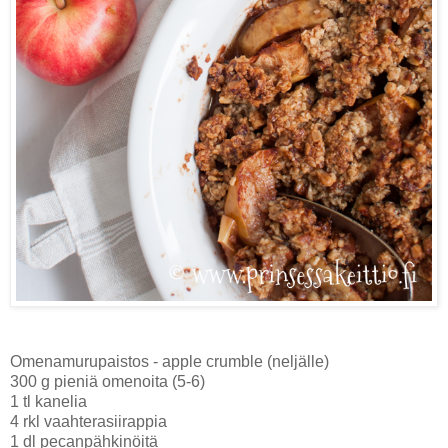
Omenamurupaistos - apple crumble (neljälle)
300 g pieniä omenoita (5-6)
1 tl kanelia
4 rkl vaahterasiirappia
1 dl pecanpähkinöitä