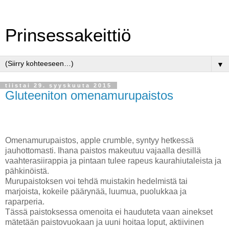
Prinsessakeittiö
▼
tiistai 29. syyskuuta 2015
Gluteeniton omenamurupaistos
Omenamurupaistos, apple crumble, syntyy hetkessä
jauhottomasti. Ihana paistos makeutuu vajaalla desillä
vaahterasiirappia ja pintaan tulee rapeus kaurahiutaleista ja
pähkinöistä.
Murupaistoksen voi tehdä muistakin hedelmistä tai
marjoista, kokeile päärynää, luumua, puolukkaa ja
raparperia.
Tässä paistoksessa omenoita ei hauduteta vaan ainekset
mätetään paistovuokaan ja uuni hoitaa loput, aktiivinen