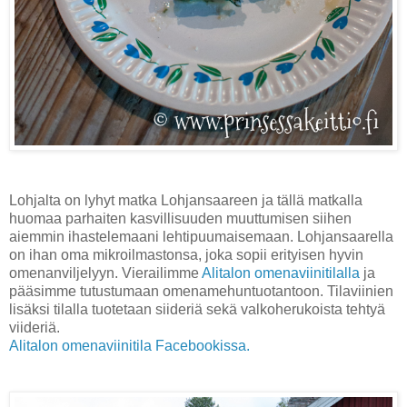
Lohjalta on lyhyt matka Lohjansaareen ja tällä matkalla
huomaa parhaiten kasvillisuuden muuttumisen siihen
aiemmin ihastelemaani lehtipuumaisemaan. Lohjansaarella
on ihan oma mikroilmastonsa, joka sopii erityisen hyvin
omenanviljelyyn. Vierailimme
Alitalon omenaviinitilalla
ja
pääsimme tutustumaan omenamehuntuotantoon. Tilaviinien
lisäksi tilalla tuotetaan siideriä sekä valkoherukoista tehtyä
viideriä.
Alitalon omenaviinitila Facebookissa.