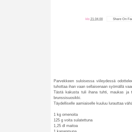
klo
21.04.00
Share On Fa
Parvekkeen suloisessa viileydessä odottelee
tuhottaa ihan vaan sellaisenaan syömällä vaan
Tästä kakusta tuli ihana tuhti, maukas ja t
brunssisuosikki.
Täydelliselle aamiaiselle kuuluu lurauttaa väh
1 kg omenoita
125 g voita sulatettuna
1,25 dl maitoa
1 kananmuna