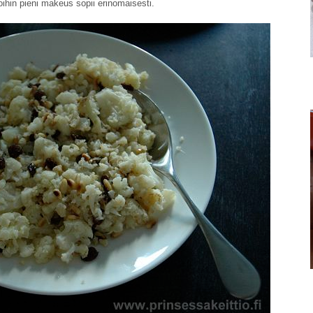
joihin pieni makeus sopii erinomaisesti.