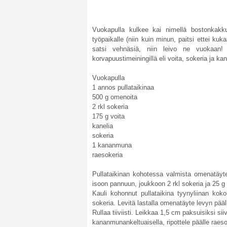
Vuokapulla kulkee kai nimellä bostonkakku
työpaikalle (niin kuin minun, paitsi ettei kuk
satsi vehnäsiä, niin leivo ne vuokaan! V
korvapuustimeiningillä eli voita, sokeria ja ka
Vuokapulla
1 annos pullataikinaa
500 g omenoita
2 rkl sokeria
175 g voita
kanelia
sokeria
1 kananmuna
raesokeria
Pullataikinan kohotessa valmista omenatäyte.
isoon pannuun, joukkoon 2 rkl sokeria ja 25 g
Kauli kohonnut pullataikina tyynyliinan koko
sokeria. Levitä lastalla omenatäyte levyn pääl
Rullaa tiiviisti. Leikkaa 1,5 cm paksuisiksi sii
kananmunankeltuaisella, ripottele päälle raeso