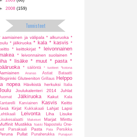
►
2009
(66)
►
2008
(159)
Tunnisteet
* aamiainen ja välipala
* alkuruoka
*
* kala
* kasvis
joulu
* jälkiruoka
*
* leivonnainen
keitto
* keittokirjat
makea
*
* leivonnainen suolainen
liha
* lisäke
* muut
* pasta
*
pääruoka
* säilöntä
* tuotteet
*kotona
Aamiainen
Astiat
Bataatti
Ananas
Helppo
Blogirinki
Gluteeniton
Grillaus
ja nopea
Hävikistä herkuksi
Italia
Joulu
Joulukalenteri 2014
Juhlat
Jälkiruoka
Kakut
Juomat
Kala
Kasvis
Keitto
Kantarelli
Karviainen
Kesä
Kirjat
Lahjat
Lapsi
Kukkakaali
Leivonta
Liha
Lisuke
Lehtikaali
Marjat
Minttu
Lisukesalaatti
Makeiset
Muffinit
Mustikka
Napostelu
One-
Nakki
Pasta
pot
Parsakaali
Persikka
Pata
Peruna
Pullat
Punaherukka
Punajuuri