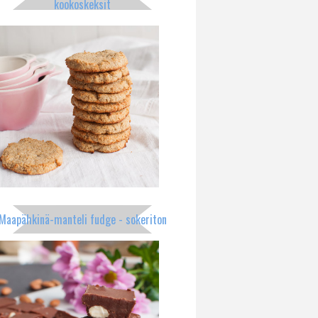
kookoskeksit
Maapähkinä-manteli fudge - sokeriton