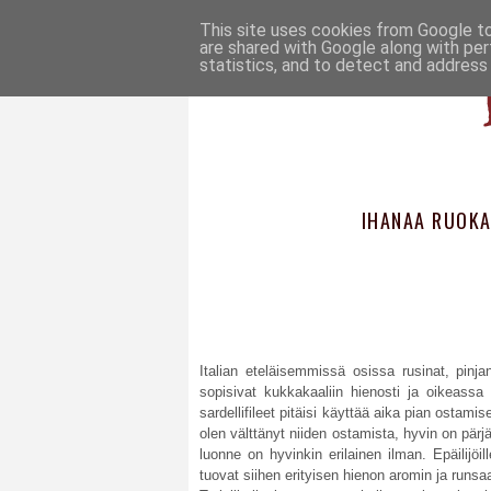
This site uses cookies from Google to 
are shared with Google along with per
statistics, and to detect and address
IHANAA RUOKA
Italian eteläisemmissä osissa rusinat, pinja
sopisivat kukkakaaliin hienosti ja oikeassa o
sardellifileet pitäisi käyttää aika pian ostam
olen välttänyt niiden ostamista, hyvin on pärjä
luonne on hyvinkin erilainen ilman. Epäilijöil
tuovat siihen erityisen hienon aromin ja runsaa