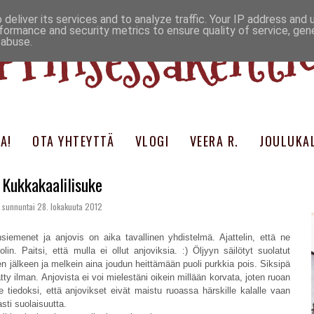
deliver its services and to analyze traffic. Your IP address and
Prinsessakeitti
formance and security metrics to ensure quality of service, ge
 abuse.
A!
OTA YHTEYTTÄ
VLOGI
VEERA R.
JOULUKAL
Kukkakaalilisuke
sunnuntai 28. lokakuuta 2012
nsiemenet ja anjovis on aika tavallinen yhdistelmä. Ajattelin, että ne
lin. Paitsi, että mulla ei ollut anjoviksia. :) Öljyyn säilötyt suolatut
isen jälkeen ja melkein aina joudun heittämään puoli purkkia pois. Siksipä
tty ilman. Anjovista ei voi mielestäni oikein millään korvata, joten ruoan
le tiedoksi, että anjovikset eivät maistu ruoassa härskille kalalle vaan
sti suolaisuutta.