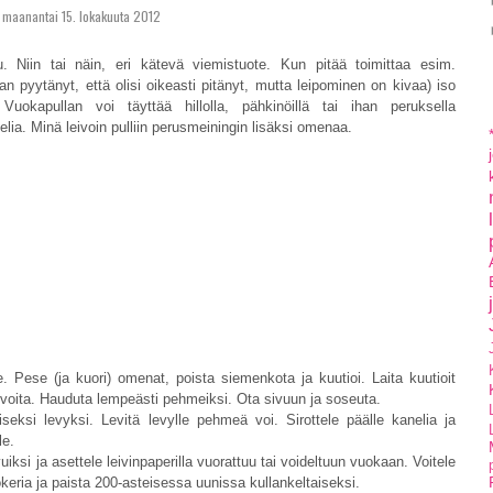
maanantai 15. lokakuuta 2012
. Niin tai näin, eri kätevä viemistuote. Kun pitää toimittaa esim.
aan pyytänyt, että olisi oikeasti pitänyt, mutta leipominen on kivaa) iso
uokapullan voi täyttää hillolla, pähkinöillä tai ihan peruksella
nelia. Minä leivoin pulliin perusmeiningin lisäksi omenaa.
 Pese (ja kuori) omenat, poista siemenkota ja kuutioi. Laita kuutioit
 voita. Hauduta lempeästi pehmeiksi. Ota sivuun ja soseuta.
iseksi levyksi. Levitä levylle pehmeä voi. Sirottele päälle kanelia ja
le.
vuiksi ja asettele leivinpaperilla vuorattuu tai voideltuun vuokaan. Voitele
keria ja paista 200-asteisessa uunissa kullankeltaiseksi.