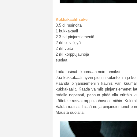
Kukkakaalilisuke
0,5 dl rusinoita
1 kukkakaali
2-3 rkl pinjansiemeniä
2 rkl oliiviöljyä
2 rkl voita
2 rkl korppujauhoja
suolaa
Laita rusinat likoomaan noin tunniksi.
Jaa kukkakaali hyvin pieniin kukintoihin ja ke
Paahda pinjansiemeniin kaunis väri kuumal
kukkakaalit. Kaada valmiit pinjansiemenet lau
todella nopeasti, pannun pitää olla erittäin
kääntele rasvakorppujauhoseos niihin. Kukkak
Valuta rusinat. Lisää ne ja pinjansiemenet pan
Mausta suolalla.