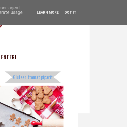
 user-agent
ö
nerate usage
LEARN MORE
GOT IT
ENTERI
Gluteenittomat piparit