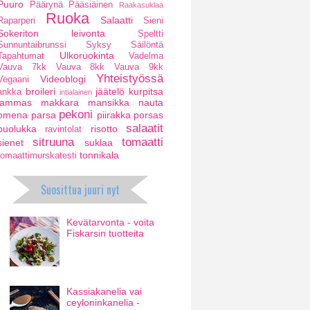
Puuro
Päärynä
Pääsiäinen
Raakasuklaa
Ruoka
Salaatti
Raparperi
Sieni
Sokeriton leivonta
Speltti
Sunnuntaibrunssi
Syksy
Säilöntä
Ulkoruokinta
Tapahtumat
Vadelma
Vauva 7kk
Vauva 8kk
Vauva 9kk
Yhteistyössä
Videoblogi
Vegaani
broileri
jäätelö
kurpitsa
ankka
intialainen
lammas
makkara
mansikka
nauta
pekoni
omena
parsa
piirakka
porsas
salaatit
puolukka
risotto
ravintolat
sitruuna
tomaatti
sienet
suklaa
tonnikala
tomaattimurskatesti
Suosittua juuri nyt
Kevätarvonta - voita
Fiskarsin tuotteita
Kassiakanelia vai
ceyloninkanelia -