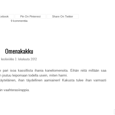
cebook
Pin On Pinterest
Share On Twitter
9 kommenttia
Omenakakku
keskiviikko 3. lokakuuta 2012
 pari isoa kassillista ihania kaneliomenoita. Eihän niitä millään saa
 joutuu leipomaan todella usein, miten harmi.
äyteläinen, ihan täydellinen aamiainen! Kakusta tulee ihan varmasti
än vaahterasiirappia.