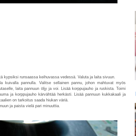
itä kypsiksi runsaassa keihuvassa vedessä. Valuta ja laita sivuun.
la kuivalla pannulla. Valitse sellainen pannu, johon mahtuvat myös
taselle, laita pannuun öljy ja voi. Lisää korppujauho ja ruskista. Toimi
 kuuma ja korppujauho kärvähtää herkästi. Lisää pannuun kukkakaali ja
aalien on tarkoitus saada hiukan väriä.
nuun ja paista vielä pari minuuttia.