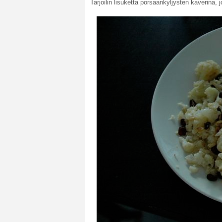
Tarjoilin lisuketta porsaankyljysten kaverina, 