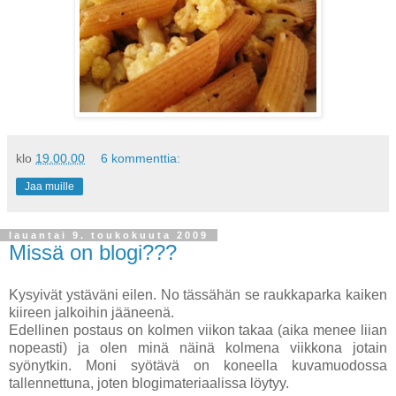
klo
19.00.00
6 kommenttia:
Jaa muille
lauantai 9. toukokuuta 2009
Missä on blogi???
Kysyivät ystäväni eilen. No tässähän se raukkaparka kaiken
kiireen jalkoihin jääneenä.
Edellinen postaus on kolmen viikon takaa (aika menee liian
nopeasti) ja olen minä näinä kolmena viikkona jotain
syönytkin. Moni syötävä on koneella kuvamuodossa
tallennettuna, joten blogimateriaalissa löytyy.