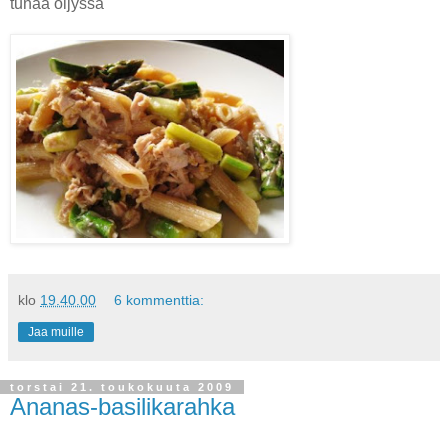
tunaa öljyssä
klo
19.40.00
6 kommenttia:
Jaa muille
torstai 21. toukokuuta 2009
Ananas-basilikarahka