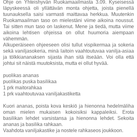
Ohje on Yhteishyvän Ruokamaailmasta 3.09. Kyseisessä
läpyskeessä oli yllättävän monta ohjetta, joista pienellä
tuunauksella saisi varmasti maittavaa herkkua. Muutenkin
Ruokamaailman taso on mielestäni viime aikoina noussut.
Tai sitten mun taso on laskenut. Mene ja tiedä, mutta viime
aikoina lehtisen ohjeissa on ollut huumoria aiempaan
vähemmän.
Alkuperäiseen ohjeeseen olisi tullut vispikermaa ja sokeria
sekä vaniljasokeria, minä laitoin vaahtoutuvaa vanilja-asiaa
ja tölkkiananaksen sijasta ihan sitä itseään. Voi olla että
johtui sit näistä muutoksista, mutta ei ollut hyvää.
puolikas ananas
puolikas puska basilikaa
1 prk maitorahkaa
1 prk vaahtoutuvaa vaniljakastiketta
Kuori ananas, poista kova keskiö ja hienonna hedelmäliha
oman mielen mukaisen kokoisiksi kappaleiksi. Erota
basilikan lehdet varsistansa ja hienonna lehdet. Sekoita
ananas ja basilika rahkaan.
Vaahdota vaniljakastike ja nostele rahkaseos joukkoon.