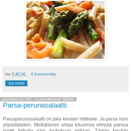
klo
9.46.00
6 kommenttia:
Jaa muille
perjantai 15. toukokuuta 2009
Parsa-perunasalaatti
Parsaperunasalaatti on joka kevään hittituote. Ja parsa noin
ylipäätäänkin. Meikäläinen ahtaa kitusiinsa vihreää parsaa
puntti tolkulla näin toukokuun mittaan. Tämän kevään