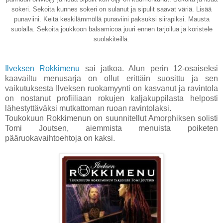
sokeri. Sekoita kunnes sokeri on sulanut ja sipulit saavat väriä. Lisää
punaviini. Keitä keskilämmöllä punaviini paksuksi siirapiksi. Mausta
suolalla. Sekoita joukkoon balsamicoa juuri ennen tarjoilua ja koristele
suolakiteillä.
Ilveksen Rokkimenu
sai jatkoa. Alun perin 12-osaiseksi
kaavailtu menusarja on ollut erittäin suosittu ja sen
vaikutuksesta Ilveksen ruokamyynti on kasvanut ja ravintola
on nostanut profiiliaan rokujen kaljakuppilasta helposti
lähestyttäväksi mutkattoman ruoan ravintolaksi.
Toukokuun Rokkimenun on suunnitellut Amorphiksen solisti
Tomi Joutsen, aiemmista menuista poiketen
pääruokavaihtoehtoja on kaksi.