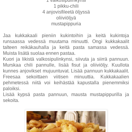
1 valkosipulinkynsi
1 pikku-chili
4 anjovisfileetä öljyssä
oliiviöljyä
mustapippuria
Jaa kukkakaali pieniin kukintoihin ja keitä kukintoja
runsaassa vedessä muutama minuutti. Ongi kukkakaalit
talteen reikäkauhalla ja keitä pasta samassa vedessä.
Muista lisätä suolaa ennen pastaa.
Kuori ja likistä valkosipulinkynsi, siivuta ja siirrä pannuun.
Murskaa chili pannulle, lisää fisut ja oliiviöljy. Kuullota
kunnes anjovikset mujuuntuvat. Lisää pannuun kukkakaalit.
Freesaa sekoittaen viitisen minuuttia. Kukkakaalien
pehmetessä niitä voi keihästää kapustalla pienemmiksi
paloiksi.
Lisää kypsä pasta pannuun, mausta mustapippurilla ja
sekoita.