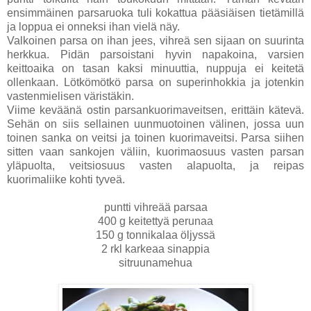
ensimmäinen parsaruoka tuli kokattua pääsiäisen tietämillä
ja loppua ei onneksi ihan vielä näy.
Valkoinen parsa on ihan jees, vihreä sen sijaan on suurinta
herkkua. Pidän parsoistani hyvin napakoina, varsien
keittoaika on tasan kaksi minuuttia, nuppuja ei keitetä
ollenkaan. Lötkömötkö parsa on superinhokkia ja jotenkin
vastenmielisen väristäkin.
Viime keväänä ostin parsankuorimaveitsen, erittäin kätevä.
Sehän on siis sellainen uunmuotoinen välinen, jossa uun
toinen sanka on veitsi ja toinen kuorimaveitsi. Parsa siihen
sitten vaan sankojen väliin, kuorimaosuus vasten parsan
yläpuolta, veitsiosuus vasten alapuolta, ja reipas
kuorimaliike kohti tyveä.
puntti vihreää parsaa
400 g keitettyä perunaa
150 g tonnikalaa öljyssä
2 rkl karkeaa sinappia
sitruunamehua