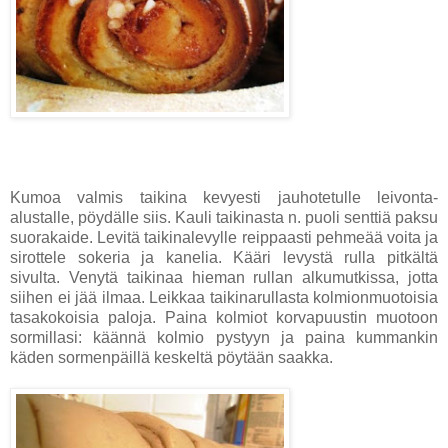
Kumoa valmis taikina kevyesti jauhotetulle leivonta-
alustalle, pöydälle siis. Kauli taikinasta n. puoli senttiä paksu
suorakaide. Levitä taikinalevylle reippaasti pehmeää voita ja
sirottele sokeria ja kanelia. Kääri levystä rulla pitkältä
sivulta. Venytä taikinaa hieman rullan alkumutkissa, jotta
siihen ei jää ilmaa. Leikkaa taikinarullasta kolmionmuotoisia
tasakokoisia paloja. Paina kolmiot korvapuustin muotoon
sormillasi: käännä kolmio pystyyn ja paina kummankin
käden sormenpäillä keskeltä pöytään saakka.