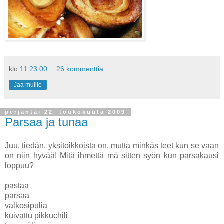
klo
11.23.00
26 kommenttia:
Jaa muille
perjantai 22. toukokuuta 2009
Parsaa ja tunaa
Juu, tiedän, yksitoikkoista on, mutta minkäs teet kun se vaan
on niin hyvää! Mitä ihmettä mä sitten syön kun parsakausi
loppuu?
pastaa
parsaa
valkosipulia
kuivattu pikkuchili