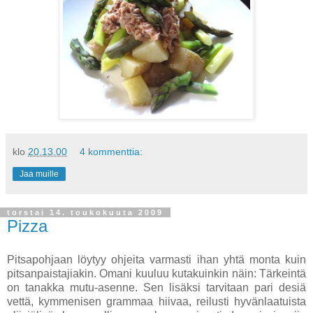
klo
20.13.00
4 kommenttia:
Jaa muille
torstai 14. toukokuuta 2009
Pizza
Pitsapohjaan löytyy ohjeita varmasti ihan yhtä monta kuin
pitsanpaistajiakin. Omani kuuluu kutakuinkin näin: Tärkeintä
on tanakka mutu-asenne. Sen lisäksi tarvitaan pari desiä
vettä, kymmenisen grammaa hiivaa, reilusti hyvänlaatuista