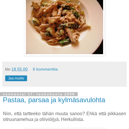
klo
18.55.00
6 kommenttia:
Jaa muille
sunnuntai 17. toukokuuta 2009
Pastaa, parsaa ja kylmäsavulohta
Niin, että tartteeko tähän muuta sanoo? Ehkä että pikkasen
sitruunamehua ja oliiviöljyä. Herkullista.