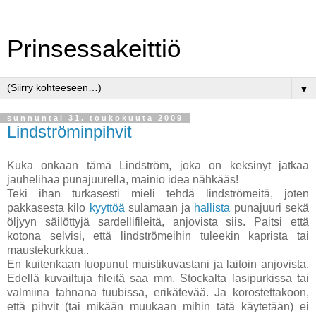
Prinsessakeittiö
▼
sunnuntai 31. toukokuuta 2009
Lindströminpihvit
Kuka onkaan tämä Lindström, joka on keksinyt jatkaa
jauhelihaa punajuurella, mainio idea nähkääs!
Teki ihan turkasesti mieli tehdä lindströmeitä, joten
pakkasesta kilo
kyyttöä
sulamaan ja
hallista
punajuuri sekä
öljyyn säilöttyjä sardellifileitä, anjovista siis. Paitsi että
kotona selvisi, että lindströmeihin tuleekin kaprista tai
maustekurkkua..
En kuitenkaan luopunut muistikuvastani ja laitoin anjovista.
Edellä kuvailtuja fileitä saa mm. Stockalta lasipurkissa tai
valmiina tahnana tuubissa, erikätevää. Ja korostettakoon,
että pihvit (tai mikään muukaan mihin tätä käytetään) ei