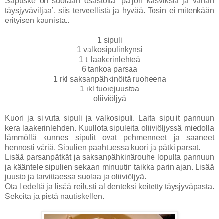
Sapuske on suoraan osastolta ’paljon kasviksia ja vähän
täysjyväviljaa’, siis terveellistä ja hyvää. Tosin ei mitenkään
erityisen kaunista..
1 sipuli
1 valkosipulinkynsi
1 tl laakerinlehteä
6 tankoa parsaa
1 rkl saksanpähkinöitä ruoheena
1 rkl tuorejuustoa
oliiviöljyä
Kuori ja siivuta sipuli ja valkosipuli. Laita sipulit pannuun
kera laakerinlehden. Kuullota sipuleita oliiviöljyssä miedolla
lämmöllä kunnes sipulit ovat pehmenneet ja saaneet
hennosti väriä. Sipulien paahtuessa kuori ja pätki parsat.
Lisää parsanpätkät ja saksanpähkinärouhe lopulta pannuun
ja kääntele sipulien sekaan minuutin taikka parin ajan. Lisää
juusto ja tarvittaessa suolaa ja oliiviöljyä.
Ota liedeltä ja lisää reilusti al denteksi keitetty täysjyväpasta.
Sekoita ja pistä nautiskellen.