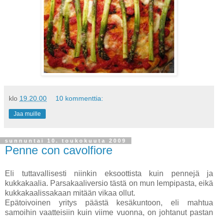
klo
19.20.00
10 kommenttia:
Jaa muille
sunnuntai 10. toukokuuta 2009
Penne con cavolfiore
Eli tuttavallisesti niinkin eksoottista kuin pennejä ja
kukkakaalia. Parsakaaliversio tästä on mun lempipasta, eikä
kukkakaalissakaan mitään vikaa ollut.
Epätoivoinen yritys päästä kesäkuntoon, eli mahtua
samoihin vaatteisiin kuin viime vuonna, on johtanut pastan