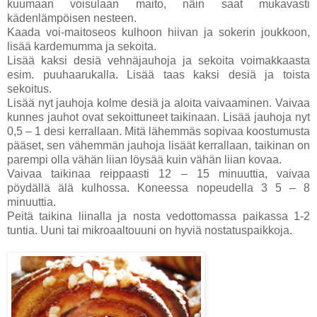
kuumaan voisulaan maito, näin saat mukavasti
kädenlämpöisen nesteen.
Kaada voi-maitoseos kulhoon hiivan ja sokerin joukkoon,
lisää kardemumma ja sekoita.
Lisää kaksi desiä vehnäjauhoja ja sekoita voimakkaasta
esim. puuhaarukalla. Lisää taas kaksi desiä ja toista
sekoitus.
Lisää nyt jauhoja kolme desiä ja aloita vaivaaminen. Vaivaa
kunnes jauhot ovat sekoittuneet taikinaan. Lisää jauhoja nyt
0,5 – 1 desi kerrallaan. Mitä lähemmäs sopivaa koostumusta
pääset, sen vähemmän jauhoja lisäät kerrallaan, taikinan on
parempi olla vähän liian löysää kuin vähän liian kovaa.
Vaivaa taikinaa reippaasti 12 – 15 minuuttia, vaivaa
pöydällä älä kulhossa. Koneessa nopeudella 3 5 – 8
minuuttia.
Peitä taikina liinalla ja nosta vedottomassa paikassa 1-2
tuntia. Uuni tai mikroaaltouuni on hyviä nostatuspaikkoja.