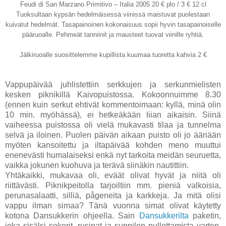
Feudi di San Marzano Primitivo – Italia 2005 20 € plo / 3 € 12 cl
Tuoksultaan kypsän hedelmäisessä viinissä maistuvat puolestaan
kuivatut hedelmät. Tasapainoinen kokonaisuus sopii hyvin tasapainoiselle
pääruoalle. Pehmeät tanniinit ja mausteet tuovat viinille ryhtiä.
Jälkiruoalle suosittelemme kupillista kuumaa tuoretta kahvia 2 €
Vappupäivää juhlistettiin serkkujen ja serkunmielisten
kesken piknikillä Kaivopuistossa. Kokoonnuimme 8.30
(ennen kuin serkut ehtivät kommentoimaan: kyllä, minä olin
10 min. myöhässä), ei hetkeäkään liian aikaisin. Siinä
vaiheessa puistossa oli vielä mukavasti tilaa ja tunnelma
selvä ja iloinen. Puolen päivän aikaan puisto oli jo ääriään
myöten kansoitettu ja iltapäivää kohden meno muuttui
enenevästi humalaiseksi enkä nyt tarkoita meidän seuruetta,
vaikka jokunen kuohuva ja terävä siinäkin nautittiin.
Yhtäkaikki, mukavaa oli, eväät olivat hyvät ja niitä oli
riittävästi. Piknikpeitolla tarjoiltiin mm. pieniä valkoisia,
perunasalaatti, silliä, pågeneita ja karkkeja. Ja mitä olisi
vappu ilman simaa? Tänä vuonna simat olivat käytetty
kotona Dansukkerin ohjeella. Sain
Dansukkerilta
paketin,
joka sisälsi sokerit, rusinat ja suppilon pullottamista varten.