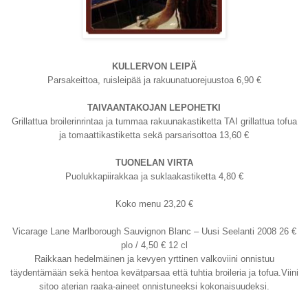
KULLERVON LEIPÄ
Parsakeittoa, ruisleipää ja rakuunatuorejuustoa 6,90 €
TAIVAANTAKOJAN LEPOHETKI
Grillattua broilerinrintaa ja tummaa rakuunakastiketta TAI grillattua tofua
ja tomaattikastiketta sekä parsarisottoa 13,60 €
TUONELAN VIRTA
Puolukkapiirakkaa ja suklaakastiketta 4,80 €
Koko menu 23,20 €
Vicarage Lane Marlborough Sauvignon Blanc – Uusi Seelanti 2008 26 €
plo / 4,50 € 12 cl
Raikkaan hedelmäinen ja kevyen yrttinen valkoviini onnistuu
täydentämään sekä hentoa kevätparsaa että tuhtia broileria ja tofua.Viini
sitoo aterian raaka-aineet onnistuneeksi kokonaisuudeksi.