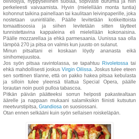
oliiviöljyä, hyppysellinen suolaa, sopivasti durumia ja niin
perkeleesti vaivaamista. Hyvin (mielellään monta tuntia)
kohonnut taikina painellaan tai kaulitaan leivinpaperille, joka
nostetaan uuniritilälle. Päälle levitetään kotikeittoista
tomaattisoosia ja siihen levitetään sitten täytteet
tunnistettavina kappaleina eli mielellään kokonaisina.
Päälle mozzarellaa ja ehkä parmesaania. Uunissa saa olla
lämpöä 270 ja pitsa on valmis kun juusto on sulanut.
Minun pitsaltani ei koskaan löydy ananasta eikä
sinihomejuustoa.
Jos syön pitsaa ravintolassa, se tapahtuu
Rivoletossa
tai
ehkä mahdollisesti joskus
Virgin Oilissa
. Joskus tulee eteen
sen sorttinen tilanne, että on pakko hakea pitsaa kebulasta
ja silloin tulee yleensä tilattua Special Opera, päälle
lorautan noin puoli pulloa tabascoa.
Pitkän päivän päätteeksi sorrun helposti pakastealtaan
äärelle ja nappaan mukaani salamiksikin fiinisti kutsutun
meetvurstipitsa,
Grandiosa
on suosiossani.
Otan ennen selkääni kuin syön sellaisen roiskeläpän.