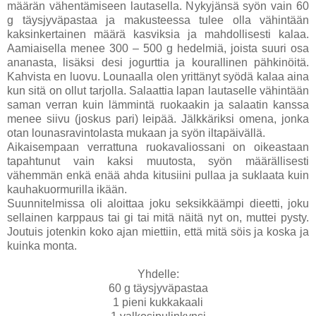
määrän vähentämiseen lautasella. Nykyjänsä syön vain 60
g täysjyväpastaa ja makusteessa tulee olla vähintään
kaksinkertainen määrä kasviksia ja mahdollisesti kalaa.
Aamiaisella menee 300 – 500 g hedelmiä, joista suuri osa
ananasta, lisäksi desi jogurttia ja kourallinen pähkinöitä.
Kahvista en luovu. Lounaalla olen yrittänyt syödä kalaa aina
kun sitä on ollut tarjolla. Salaattia lapan lautaselle vähintään
saman verran kuin lämmintä ruokaakin ja salaatin kanssa
menee siivu (joskus pari) leipää. Jälkkäriksi omena, jonka
otan lounasravintolasta mukaan ja syön iltapäivällä.
Aikaisempaan verrattuna ruokavaliossani on oikeastaan
tapahtunut vain kaksi muutosta, syön määrällisesti
vähemmän enkä enää ahda kitusiini pullaa ja suklaata kuin
kauhakuormurilla ikään.
Suunnitelmissa oli aloittaa joku seksikkäämpi dieetti, joku
sellainen karppaus tai gi tai mitä näitä nyt on, muttei pysty.
Joutuis jotenkin koko ajan miettiin, että mitä söis ja koska ja
kuinka monta.
Yhdelle:
60 g täysjyväpastaa
1 pieni kukkakaali