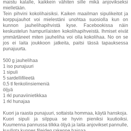
maistu kalalle, kaikkein vähiten sille mikä anjovikseksi
mielletään.
Tein pihvini kokolihaisiksi. Kaiken maailman sipulikeitot ja
korppujauhot voi mielestäni unohtaa suosiolla kun on
kunnon jauhelihapihvistä kyse. Facebookissa näin
keskustelun hampurilaisten kokolihapihveistä. Ihmiset eivät
ymmärtäneet miten jauheliha voi olla kokolihaa. No on se
jos ei laita joukkoon jatkeita, paitsi tässä tapauksessa
punajuurta.
500 g jauhelihaa
1 iso punajuuri
1 sipuli
5 sardellifileetä
0,5 tl fenkolinsiemeniä
öljyä
1 rkl punaviinietikkaa
1 rkl hunajaa
Kuori ja raasta punajuuri, sottaista hommaa, käytä hanskoja.
Kuori sipuli ja silppua se hyvin pieniksi kuutioiksi.
Kuumenna pannussa tilkka öljyä ja laita anjovikset pannulle,
kuullota kunnes fileiden rakenne hajoaa.