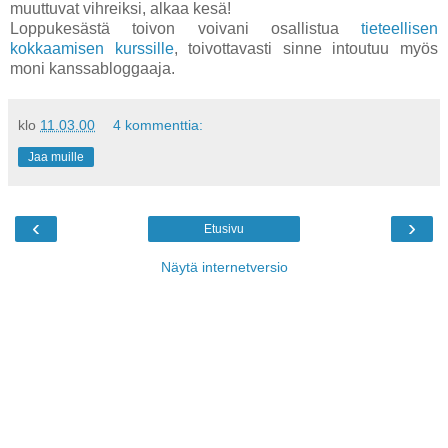
muuttuvat vihreiksi, alkaa kesä!
Loppukesästä toivon voivani osallistua
tieteellisen
kokkaamisen kurssille
, toivottavasti sinne intoutuu myös
moni kanssabloggaaja.
klo
11.03.00
4 kommenttia:
Jaa muille
‹
›
Etusivu
Näytä internetversio