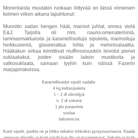
Monenlaista muutakin ruokaan liittyvää on tässä viimeisen
kolmen viikon aikana tapahtunut:
Muonitin sadan hengen häät, mainiot juhlat, onnea vielä
E&J. Tarjolla oli mm. nauris-omenaterriiniä,
lammasmakkaroita ja karamellisoituja sipuleita, marinoituja
herkkusieniä, glaseerattua lohta ja melonisalaattia.
Hääkakun virkaa toimittivat muffinssivuokiin leivotut pienet
suklaakakut, joiden sisään laitoin mustikoita ja
valkosuklaata, samaan tyyliin kuin näissä Fazerin
marjapiirakoissa.
Karamellisoidut sipulit sadalle:
4 kg keltasipuleita
1 – 2 dl oliiviöljyä
n. 2 dl sokeria
1 plo punaviiniä
suolaa
balsamicoa
Kuori sipulit, puolita ne ja lohko reiluiksi lohkoiksi pystysuunnassa. Kaada
pannuun oliiviöljy ja lisää sipulit kun öljy on kuumentunut. Sekoita ja lisää