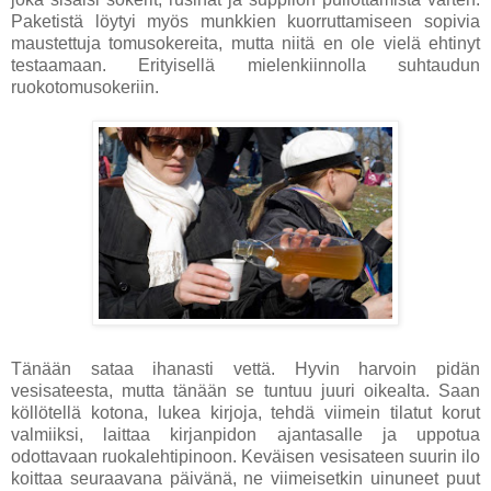
Paketistä löytyi myös munkkien kuorruttamiseen sopivia
maustettuja tomusokereita, mutta niitä en ole vielä ehtinyt
testaamaan. Erityisellä mielenkiinnolla suhtaudun
ruokotomusokeriin.
Tänään sataa ihanasti vettä. Hyvin harvoin pidän
vesisateesta, mutta tänään se tuntuu juuri oikealta. Saan
köllötellä kotona, lukea kirjoja, tehdä viimein tilatut korut
valmiiksi, laittaa kirjanpidon ajantasalle ja uppotua
odottavaan ruokalehtipinoon. Keväisen vesisateen suurin ilo
koittaa seuraavana päivänä, ne viimeisetkin uinuneet puut