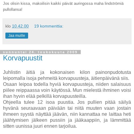
Jos olisin kissa, makoilisin kaikki päivät auringossa maha lindströmiä
pullollansa!
klo
10.42.00
19 kommenttia:
Jaa muille
sunnuntai 24. toukokuuta 2009
Korvapuustit
Juhlistin äitiä ja kokonaisen kilon painonpudotusta
leipomalla isoja pehmeitä korvapuusteja, äitienpäivänä siis.
Osaan leipoa todella hyviä korvapuusteja, niiden salaisuus
piilee reippaassa voin käytössä. Mun mielestä ihminen voisi
ihan hyvin elää pelkillä korvapuusteilla.
Ohjeella tulee 12 isoa puustia. Jos pullien pitää säilyä
hyvänä seuraavaan päivään tai niitä muuten vaan jostain
ihmeen syystä näyttää jäävän, niin kannattaa ne laittaa heti
jäähtymisen jälkeen pussiin ja jääkaappiin, ja lämmittää
sitten uunissa juuri ennen tarjoilua.