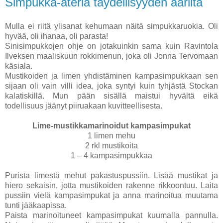
Simpukka-ateria täydellisyyden ääriltä
Mulla ei riitä ylisanat kehumaan näitä simpukkaruokia. Oli
hyvää, oli ihanaa, oli parasta!
Sinisimpukkojen ohje on jotakuinkin sama kuin Ravintola
Ilveksen maaliskuun rokkimenun, joka oli Jonna Tervomaan
käsiala.
Mustikoiden ja limen yhdistäminen kampasimpukkaan sen
sijaan oli vain villi idea, joka syntyi kuin tyhjästä Stockan
kalatiskillä. Mun pään sisällä maistui hyvältä eikä
todellisuus jäänyt piiruakaan kuvitteellisesta.
Lime-mustikkamarinoidut kampasimpukat
1 limen mehu
2 rkl mustikoita
1 – 4 kampasimpukkaa
Purista limestä mehut pakastuspussiin. Lisää mustikat ja
hiero sekaisin, jotta mustikoiden rakenne rikkoontuu. Laita
pussiin vielä kampasimpukat ja anna marinoitua muutama
tunti jääkaapissa.
Paista marinoituneet kampasimpukat kuumalla pannulla.