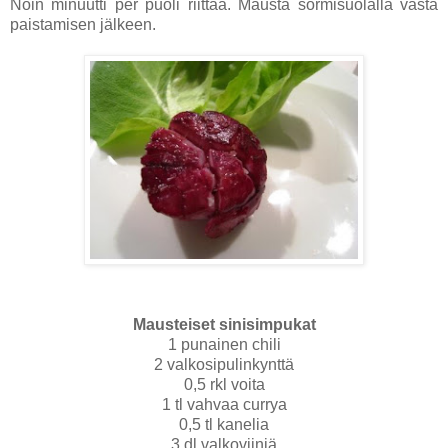
Noin minuutti per puoli riittää. Mausta sormisuolalla vasta
paistamisen jälkeen.
Mausteiset sinisimpukat
1 punainen chili
2 valkosipulinkynttä
0,5 rkl voita
1 tl vahvaa currya
0,5 tl kanelia
3 dl valkoviiniä