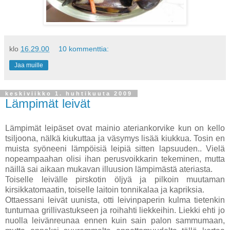
klo
16.29.00
10 kommenttia:
Jaa muille
keskiviikko 1. huhtikuuta 2009
Lämpimät leivät
Lämpimät leipäset ovat mainio ateriankorvike kun on kello
tsiljoona, nälkä kiukuttaa ja väsymys lisää kiukkua. Tosin en
muista syöneeni lämpöisiä leipiä sitten lapsuuden.. Vielä
nopeampaahan olisi ihan perusvoikkarin tekeminen, mutta
näillä sai aikaan mukavan illuusion lämpimästä ateriasta.
Toiselle leivälle pirskotin öljyä ja pilkoin muutaman
kirsikkatomaatin, toiselle laitoin tonnikalaa ja kapriksia.
Ottaessani leivät uunista, otti leivinpaperin kulma tietenkin
tuntumaa grillivastukseen ja roihahti liekkeihin. Liekki ehti jo
nuolla leivänreunaa ennen kuin sain palon sammumaan,