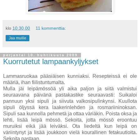
klo
10.30.00
11 kommenttia:
Jaa muille
perjantai 10. huhtikuuta 2009
Kuorrutetut lampaankyljykset
Lammasruokaa pääsiäisen kunniaksi. Resepteissä ei ole
määriä, ihan fiilistuntumalta.
Mulla jäi leipämössöä yli aika paljon ja siitä valmistui
seuraavana päivänä pastakastike seuraavasti: Suikaloi
pannuun yksi sipuli ja siivuta valkosipulinkynsi. Kuullota
sipuli öljyssä kera laakerinlehden ja rosmariininoksan.
Sipuli saa kunnolla pehmetä ja ottaa väriäkin. Poista oksa ja
lehti, lisää leipä mössö. Sekoita, jotta mössö eroontuu
muruiksi eikä jää leiväksi. Ota liedeltä kun leipä on
väriintynyt ja lisää joukkoon vielä kourallinen fetakuutioita.
Sekoita pastaan.