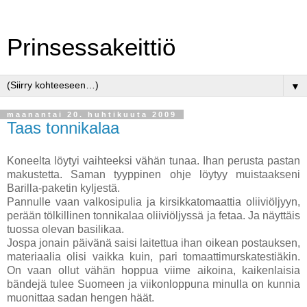
Prinsessakeittiö
▼
maanantai 20. huhtikuuta 2009
Taas tonnikalaa
Koneelta löytyi vaihteeksi vähän tunaa. Ihan perusta pastan
makustetta. Saman tyyppinen ohje löytyy muistaakseni
Barilla-paketin kyljestä.
Pannulle vaan valkosipulia ja kirsikkatomaattia oliiviöljyyn,
perään tölkillinen tonnikalaa oliiviöljyssä ja fetaa. Ja näyttäis
tuossa olevan basilikaa.
Jospa jonain päivänä saisi laitettua ihan oikean postauksen,
materiaalia olisi vaikka kuin, pari tomaattimurskatestiäkin.
On vaan ollut vähän hoppua viime aikoina, kaikenlaisia
bändejä tulee Suomeen ja viikonloppuna minulla on kunnia
muonittaa sadan hengen häät.