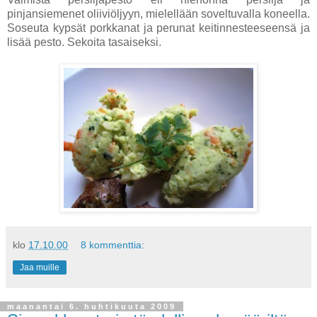
pinjansiemenet oliiviöljyyn, mielellään soveltuvalla koneella.
Soseuta kypsät porkkanat ja perunat keitinnesteeseensä ja
lisää pesto. Sekoita tasaiseksi.
klo
17.10.00
8 kommenttia:
Jaa muille
maanantai 6. huhtikuuta 2009