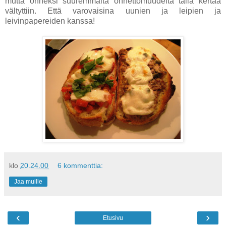
mutta onneksi suuremmalta onnettomuudelta tällä kertaa
vältyttiin. Että varovaisina uunien ja leipien ja
leivinpapereiden kanssa!
klo
20.24.00
6 kommenttia:
Jaa muille
‹
›
Etusivu