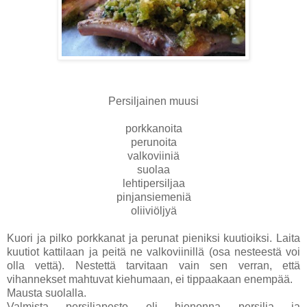
Persiljainen muusi
porkkanoita
perunoita
valkoviiniä
suolaa
lehtipersiljaa
pinjansiemeniä
oliiviöljyä
Kuori ja pilko porkkanat ja perunat pieniksi kuutioiksi. Laita
kuutiot kattilaan ja peitä ne valkoviinillä (osa nesteestä voi
olla vettä). Nestettä tarvitaan vain sen verran, että
vihannekset mahtuvat kiehumaan, ei tippaakaan enempää.
Mausta suolalla.
Valmista persiljapesto eli hienonna persilja ja