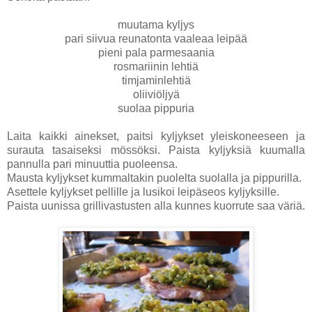
muutama kyljys
pari siivua reunatonta vaaleaa leipää
pieni pala parmesaania
rosmariinin lehtiä
timjaminlehtiä
oliiviöljyä
suolaa pippuria
Laita kaikki ainekset, paitsi kyljykset yleiskoneeseen ja
surauta tasaiseksi mössöksi. Paista kyljyksiä kuumalla
pannulla pari minuuttia puoleensa.
Mausta kyljykset kummaltakin puolelta suolalla ja pippurilla.
Asettele kyljykset pellille ja lusikoi leipäseos kyljyksille.
Paista uunissa grillivastusten alla kunnes kuorrute saa väriä.