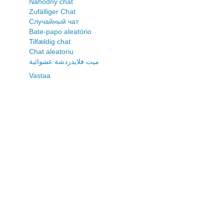
Náhodný chat
Zufälliger Chat
Случайный чат
Bate-papo aleatório
Tilfældig chat
Chat aleatoriu
ميت فلايدردشة عشوائية
Vastaa