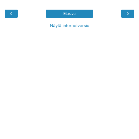
‹
›
Etusivu
Näytä internetversio