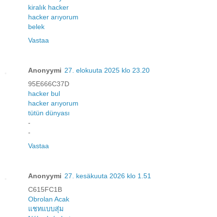
kiralık hacker
hacker arıyorum
belek
Vastaa
Anonyymi
27. elokuuta 2025 klo 23.20
95E666C37D
hacker bul
hacker arıyorum
tütün dünyası
-
-
Vastaa
Anonyymi
27. kesäkuuta 2026 klo 1.51
C615FC1B
Obrolan Acak
แชทแบบสุ่ม