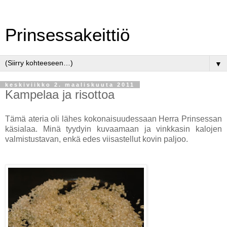
Prinsessakeittiö
▼
keskiviikko 2. maaliskuuta 2011
Kampelaa ja risottoa
Tämä ateria oli lähes kokonaisuudessaan Herra Prinsessan
käsialaa. Minä tyydyin kuvaamaan ja vinkkasin kalojen
valmistustavan, enkä edes viisastellut kovin paljoo.