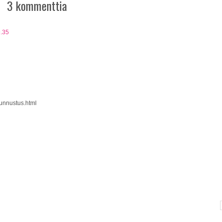
3 kommenttia
9.35
tunnustus.html