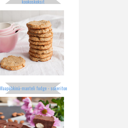
kookoskeksit
Maapähkinä-manteli fudge - sokeriton