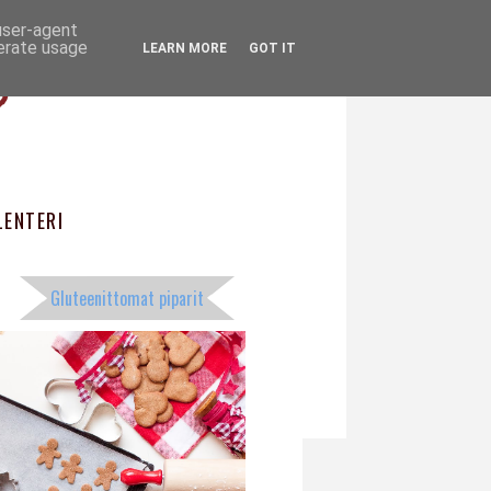
 user-agent
ö
nerate usage
LEARN MORE
GOT IT
ENTERI
Gluteenittomat piparit