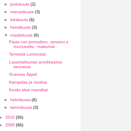
►
joulukuuta
(2)
►
marraskuuta
(3)
►
lokakuuta
(6)
►
heinäkuuta
(3)
▼
maaliskuuta
(6)
Pasta con pomodoro, zenzero e
mozzarella - makumat...
Terveisiä Lontoosta!
Lauantailounas arvokkaassa
seurassa
Grannas Äppel
Kampelaa ja risottoa
Kesän ekat mansikat
►
helmikuuta
(6)
►
tammikuuta
(3)
►
2010
(55)
►
2009
(66)