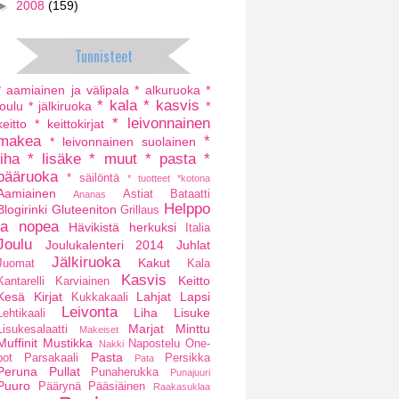
►
2008
(159)
Tunnisteet
* aamiainen ja välipala
* alkuruoka
*
* kala
* kasvis
joulu
* jälkiruoka
*
* leivonnainen
keitto
* keittokirjat
makea
*
* leivonnainen suolainen
liha
* lisäke
* muut
* pasta
*
pääruoka
* säilöntä
* tuotteet
*kotona
Aamiainen
Astiat
Bataatti
Ananas
Helppo
Blogirinki
Gluteeniton
Grillaus
ja nopea
Hävikistä herkuksi
Italia
Joulu
Joulukalenteri 2014
Juhlat
Jälkiruoka
Kakut
Juomat
Kala
Kasvis
Keitto
Kantarelli
Karviainen
Kesä
Kirjat
Lahjat
Lapsi
Kukkakaali
Leivonta
Liha
Lisuke
Lehtikaali
Marjat
Minttu
Lisukesalaatti
Makeiset
Muffinit
Mustikka
Napostelu
One-
Nakki
Pasta
pot
Parsakaali
Persikka
Pata
Peruna
Pullat
Punaherukka
Punajuuri
Puuro
Päärynä
Pääsiäinen
Raakasuklaa