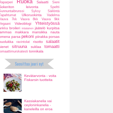
Ruoka
Salaatti
Raparperi
Sieni
Sokeriton leivonta
Speltti
Sunnuntaibrunssi
Syksy
Säilöntä
Ulkoruokinta
Tapahtumat
Vadelma
Vauva 7kk
Vauva 8kk
Vauva 9kk
Yhteistyössä
Videoblogi
Vegaani
broileri
jäätelö
kurpitsa
ankka
intialainen
lammas
makkara
mansikka
nauta
pekoni
omena
parsa
piirakka
porsas
salaatit
puolukka
risotto
ravintolat
sitruuna
tomaatti
sienet
suklaa
tonnikala
tomaattimurskatesti
Suosittua juuri nyt
Kevätarvonta - voita
Fiskarsin tuotteita
Kassiakanelia vai
ceyloninkanelia -
kaneleilla on eroa