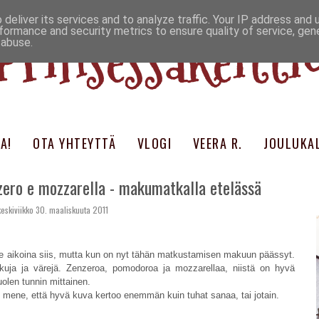
deliver its services and to analyze traffic. Your IP address and
Prinsessakeitti
formance and security metrics to ensure quality of service, ge
 abuse.
A!
OTA YHTEYTTÄ
VLOGI
VEERA R.
JOULUKAL
zero e mozzarella - makumatkalla etelässä
keskiviikko 30. maaliskuuta 2011
viime aikoina siis, mutta kun on nyt tähän matkustamisen makuun päässyt.
kuja ja värejä. Zenzeroa, pomodoroa ja mozzarellaa, niistä on hyvä
uolen tunnin mittainen.
n mene, että hyvä kuva kertoo enemmän kuin tuhat sanaa, tai jotain.