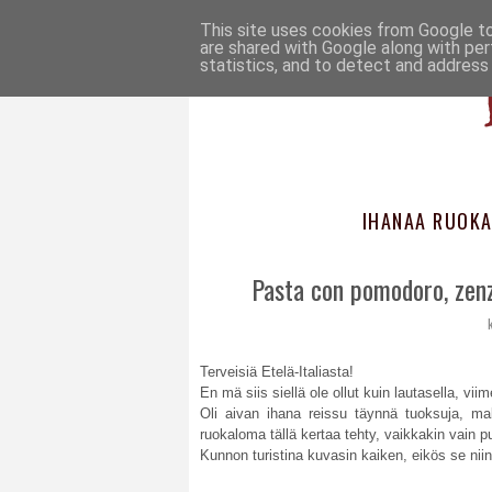
This site uses cookies from Google to 
are shared with Google along with per
statistics, and to detect and address
IHANAA RUOKA
Pasta con pomodoro, zen
Terveisiä Etelä-Italiasta!
En mä siis siellä ole ollut kuin lautasella, 
Oli aivan ihana reissu täynnä tuoksuja, ma
ruokaloma tällä kertaa tehty, vaikkakin vain p
Kunnon turistina kuvasin kaiken, eikös se nii