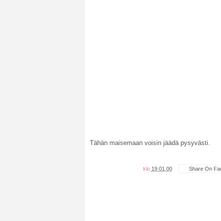
Tähän maisemaan voisin jäädä pysyvästi.
klo
19.01.00
Share On Fa