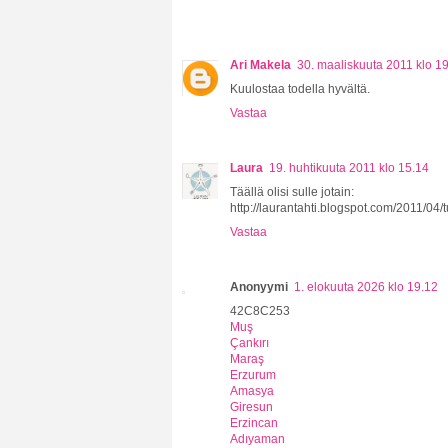
Ari Makela
30. maaliskuuta 2011 klo 1
Kuulostaa todella hyvältä.
Vastaa
Laura
19. huhtikuuta 2011 klo 15.14
Täällä olisi sulle jotain:
http://laurantahti.blogspot.com/2011/04/
Vastaa
Anonyymi
1. elokuuta 2026 klo 19.12
42C8C253
Muş
Çankırı
Maraş
Erzurum
Amasya
Giresun
Erzincan
Adıyaman