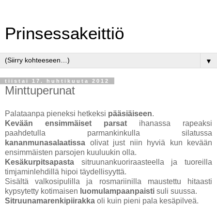
Prinsessakeittiö
▼
tiistai 17. huhtikuuta 2012
Minttuperunat
Palataanpa pieneksi hetkeksi
pääsiäiseen
.
Kevään ensimmäiset parsat
ihanassa rapeaksi
paahdetulla parmankinkulla silatussa
kananmunasalaatissa
olivat just niin hyviä kun kevään
ensimmäisten parsojen kuuluukin olla.
Kesäkurpitsapasta
sitruunankuoriraasteella ja tuoreilla
timjaminlehdillä hipoi täydellisyyttä.
Sisältä valkosipulilla ja rosmariinilla maustettu hitaasti
kypsytetty kotimaisen
luomulampaanpaisti
suli suussa.
Sitruunamarenkipiirakka
oli kuin pieni pala kesäpilveä.