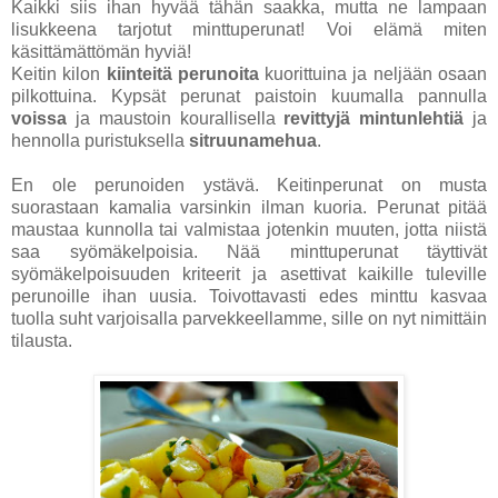
Kaikki siis ihan hyvää tähän saakka, mutta ne lampaan
lisukkeena tarjotut minttuperunat! Voi elämä miten
käsittämättömän hyviä!
Keitin kilon
kiinteitä perunoita
kuorittuina ja neljään osaan
pilkottuina. Kypsät perunat paistoin kuumalla pannulla
voissa
ja maustoin kourallisella
revittyjä mintunlehtiä
ja
hennolla puristuksella
sitruunamehua
.
En ole perunoiden ystävä. Keitinperunat on musta
suorastaan kamalia varsinkin ilman kuoria. Perunat pitää
maustaa kunnolla tai valmistaa jotenkin muuten, jotta niistä
saa syömäkelpoisia. Nää minttuperunat täyttivät
syömäkelpoisuuden kriteerit ja asettivat kaikille tuleville
perunoille ihan uusia. Toivottavasti edes minttu kasvaa
tuolla suht varjoisalla parvekkeellamme, sille on nyt nimittäin
tilausta.