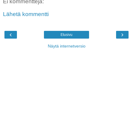
Ei kommentteja:
Lähetä kommentti
‹
›
Etusivu
Näytä internetversio