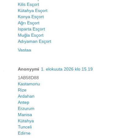
Kilis Esçort
Kütahya Esçort
Konya Esçort
Ağrı Esçort
Isparta Esçort
Muğla Esçort
Adıyaman Esçort
Vastaa
Anonyymi
1. elokuuta 2026 klo 15.19
1AB58D88
Kastamonu
Rize
Ardahan
Antep
Erzurum
Manisa
Kütahya
Tunceli
Edirne