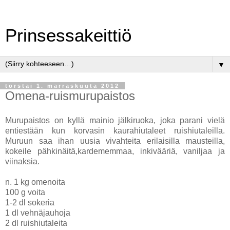
Prinsessakeittiö
▼
torstai 1. marraskuuta 2012
Omena-ruismurupaistos
Murupaistos on kyllä mainio jälkiruoka, joka parani vielä
entiestään kun korvasin kaurahiutaleet ruishiutaleilla.
Muruun saa ihan uusia vivahteita erilaisilla mausteilla,
kokeile pähkinäitä,kardememmaa, inkivääriä, vaniljaa ja
viinaksia.
n. 1 kg omenoita
100 g voita
1-2 dl sokeria
1 dl vehnäjauhoja
2 dl ruishiutaleita