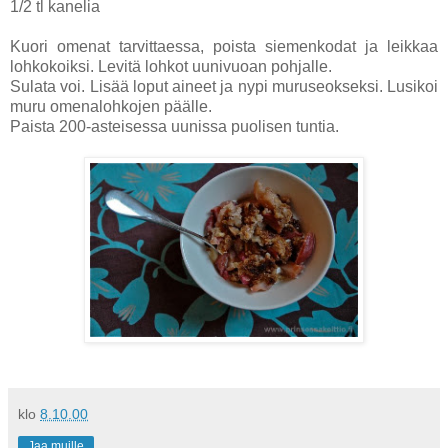
1/2 tl kanelia
Kuori omenat tarvittaessa, poista siemenkodat ja leikkaa
lohkokoiksi. Levitä lohkot uunivuoan pohjalle.
Sulata voi. Lisää loput aineet ja nypi muruseokseksi. Lusikoi
muru omenalohkojen päälle.
Paista 200-asteisessa uunissa puolisen tuntia.
klo
8.10.00
Jaa muille