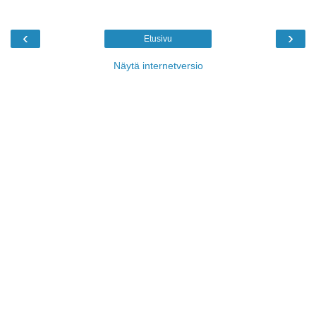
‹
›
Etusivu
Näytä internetversio