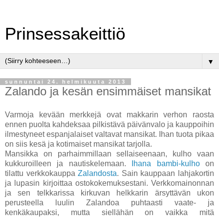
Prinsessakeittiö
▼
sunnuntai 24. helmikuuta 2013
Zalando ja kesän ensimmäiset mansikat
Varmoja kevään merkkejä ovat makkarin verhon raosta
ennen puolta kahdeksaa pilkistävä päivänvalo ja kauppoihin
ilmestyneet espanjalaiset valtavat mansikat. Ihan tuota pikaa
on siis kesä ja kotimaiset mansikat tarjolla.
Mansikka on parhaimmillaan sellaiseenaan, kulho vaan
kukkuroilleen ja nautiskelemaan.
Ihana bambi-kulho
on
tilattu verkkokauppa
Zalandosta
. Sain kauppaan lahjakortin
ja lupasin kirjoittaa ostokokemuksestani. Verkkomainonnan
ja sen telkkarissa kirkuvan helkkarin ärsyttävän ukon
perusteella luulin Zalandoa puhtaasti vaate- ja
kenkäkaupaksi, mutta siellähän on vaikka mitä