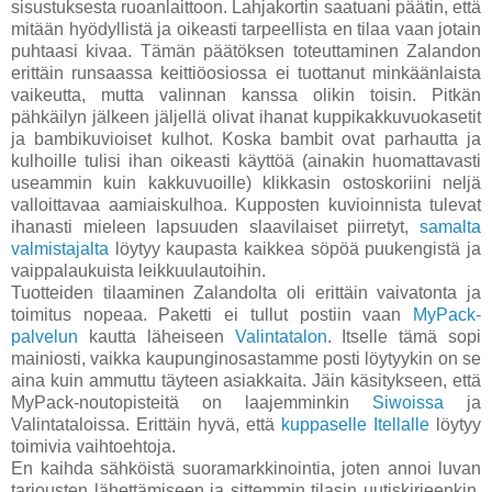
sisustuksesta ruoanlaittoon. Lahjakortin saatuani päätin, että
mitään hyödyllistä ja oikeasti tarpeellista en tilaa vaan jotain
puhtaasi kivaa. Tämän päätöksen toteuttaminen Zalandon
erittäin runsaassa keittiöosiossa ei tuottanut minkäänlaista
vaikeutta, mutta valinnan kanssa olikin toisin. Pitkän
pähkäilyn jälkeen jäljellä olivat ihanat kuppikakkuvuokasetit
ja bambikuvioiset kulhot. Koska bambit ovat parhautta ja
kulhoille tulisi ihan oikeasti käyttöä (ainakin huomattavasti
useammin kuin kakkuvuoille) klikkasin ostoskoriini neljä
valloittavaa aamiaiskulhoa. Kupposten kuvioinnista tulevat
ihanasti mieleen lapsuuden slaavilaiset piirretyt,
samalta
valmistajalta
löytyy kaupasta kaikkea söpöä puukengistä ja
vaippalaukuista leikkuulautoihin.
Tuotteiden tilaaminen Zalandolta oli erittäin vaivatonta ja
toimitus nopeaa. Paketti ei tullut postiin vaan
MyPack-
palvelun
kautta läheiseen
Valintatalon
. Itselle tämä sopi
mainiosti, vaikka kaupunginosastamme posti löytyykin on se
aina kuin ammuttu täyteen asiakkaita. Jäin käsitykseen, että
MyPack-noutopisteitä on laajemminkin
Siwoissa
ja
Valintataloissa. Erittäin hyvä, että
kuppaselle Itellalle
löytyy
toimivia vaihtoehtoja.
En kaihda sähköistä suoramarkkinointia, joten annoi luvan
tarjousten lähettämiseen ja sittemmin tilasin uutiskirjeenkin.