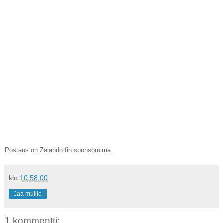
Postau
s on Zalando.fin sponso
roima.
klo
10.58.00
Jaa muille
1 kommentti: