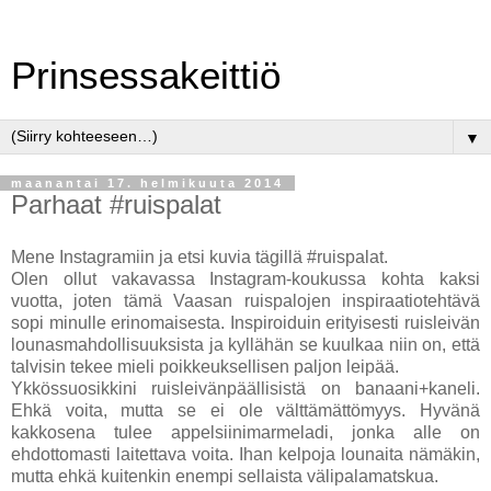
Prinsessakeittiö
▼
maanantai 17. helmikuuta 2014
Parhaat #ruispalat
Mene Instagramiin ja etsi kuvia tägillä #ruispalat.
Olen ollut vakavassa Instagram-koukussa kohta kaksi
vuotta, joten tämä Vaasan ruispalojen inspiraatiotehtävä
sopi minulle erinomaisesta. Inspiroiduin erityisesti ruisleivän
lounasmahdollisuuksista ja kyllähän se kuulkaa niin on, että
talvisin tekee mieli poikkeuksellisen paljon leipää.
Ykkössuosikkini ruisleivänpäällisistä on banaani+kaneli.
Ehkä voita, mutta se ei ole välttämättömyys. Hyvänä
kakkosena tulee appelsiinimarmeladi, jonka alle on
ehdottomasti laitettava voita. Ihan kelpoja lounaita nämäkin,
mutta ehkä kuitenkin enempi sellaista välipalamatskua.