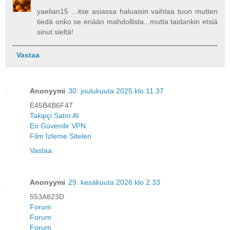
yaelian15 ...itse asiassa haluaisin vaihtaa tuon mutten
tiedä onko se enään mahdollista...mutta taidankin etsiä
sinut sieltä!
Vastaa
Anonyymi
30. joulukuuta 2025 klo 11.37
E45B4B6F47
Takipçi Satın Al
En Güvenilir VPN
Film İzleme Siteleri
Vastaa
Anonyymi
29. kesäkuuta 2026 klo 2.33
553A823D
Forum
Forum
Forum