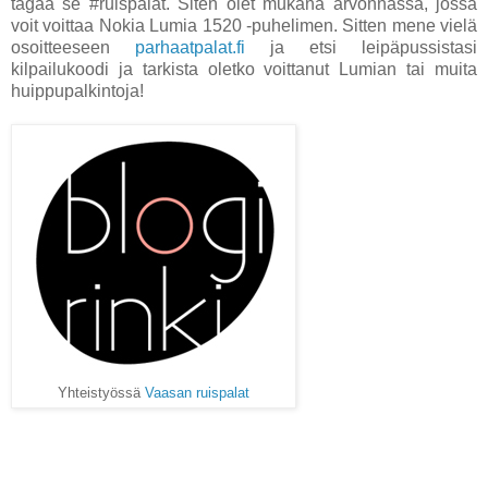
tägää se #ruispalat. Siten olet mukana arvonnassa, jossa
voit voittaa Nokia Lumia 1520 -puhelimen. Sitten mene vielä
osoitteeseen
parhaatpalat.fi
ja etsi leipäpussistasi
kilpailukoodi ja tarkista oletko voittanut Lumian tai muita
huippupalkintoja!
Yhteistyössä
Vaasan ruispalat