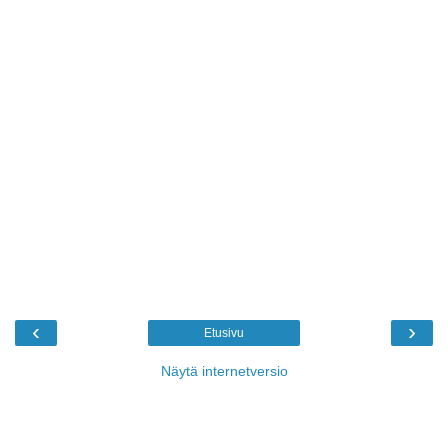
‹
›
Etusivu
Näytä internetversio