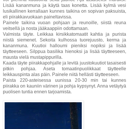
Lisää kananmuna ja käytä taas konetta. Lisää kylmä vesi
lusikallinen kerrallaan kunnes taikina on sopivan paksuista,
eli piirakkavuokaan paineltavissa.
Painele taikina vuoan pohjaan ja reunoille, siistä reuna
veitsellä ja nosta jääkaappiin odottamaan.
Valmista täyte. Leikkaa kirsikkatomaatit kahtia ja purista
niistä siemenet. Sekoita kulhossa tuorejuusto, kerma ja
kananmuna. Kuutioi halloumi pieniksi nopiksi ja lisää
täytteeseen. Silppua basilika hienoksi ja lisää täytteeseen,
mausta vielä mustapippurilla.
Kaada täyte piirakkapohjalle ja levitä juustokuutiot tasaisesti
pitkin pohjaa. Aseta tomaatinpuolikkaat täytteelle
leikkauspinta alas päin. Painele niitä hellästi täytteeseen.
Paista 220-asteisessa uunissa 20-30 min tai kunnes
piirakka on kauniin värinen ja pohja kypsynyt. Anna vetäytyä
puolisen tuntia ennen tarjoamista.