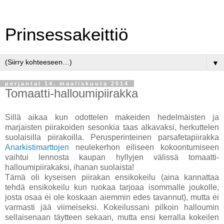
Prinsessakeittiö
▼
perjantai 14. maaliskuuta 2014
Tomaatti-halloumipiirakka
Sillä aikaa kun odottelen makeiden hedelmäisten ja
marjaisten piirakoiden sesonkia taas alkavaksi, herkuttelen
suolaisilla piirakoilla. Perusperinteinen parsafetapiirakka
Anarkistimarttojen
neulekerhon eiliseen kokoontumiseen
vaihtui lennosta kaupan hyllyjen välissä tomaatti-
halloumipiirakaksi, ihanan suolaista!
Tämä oli kyseisen piirakan ensikokeilu (aina kannattaa
tehdä ensikokeilu kun ruokaa tarjoaa isommalle joukolle,
josta osaa ei ole koskaan aiemmin edes tavannut), mutta ei
varmasti jää viimeiseksi. Kokeilussani pilkoin halloumin
sellaisenaan täytteen sekaan, mutta ensi kerralla kokeilen