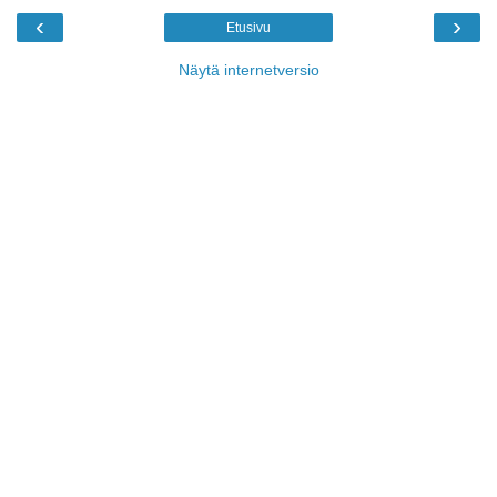
‹
›
Etusivu
Näytä internetversio