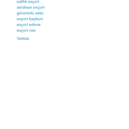
salihli esçort
serdivan esçort
görüntülü seks
esçort bayburt
esçort edirne
esçort rize
Vastaa