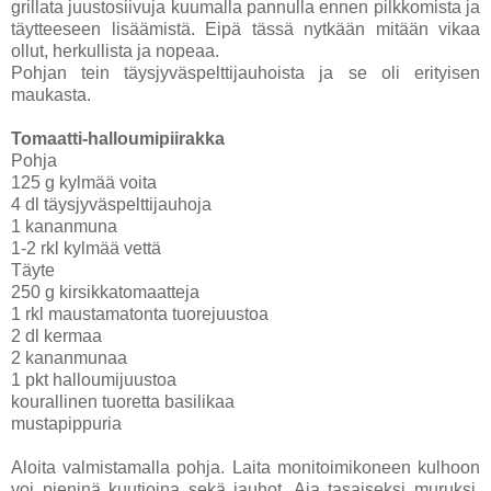
grillata juustosiivuja kuumalla pannulla ennen pilkkomista ja
täytteeseen lisäämistä. Eipä tässä nytkään mitään vikaa
ollut, herkullista ja nopeaa.
Pohjan tein täysjyväspelttijauhoista ja se oli erityisen
maukasta.
Tomaatti-halloumipiirakka
Pohja
125 g kylmää voita
4 dl täysjyväspelttijauhoja
1 kananmuna
1-2 rkl kylmää vettä
Täyte
250 g kirsikkatomaatteja
1 rkl maustamatonta tuorejuustoa
2 dl kermaa
2 kananmunaa
1 pkt halloumijuustoa
kourallinen tuoretta basilikaa
mustapippuria
Aloita valmistamalla pohja. Laita monitoimikoneen kulhoon
voi pieninä kuutioina sekä jauhot. Aja tasaiseksi muruksi.