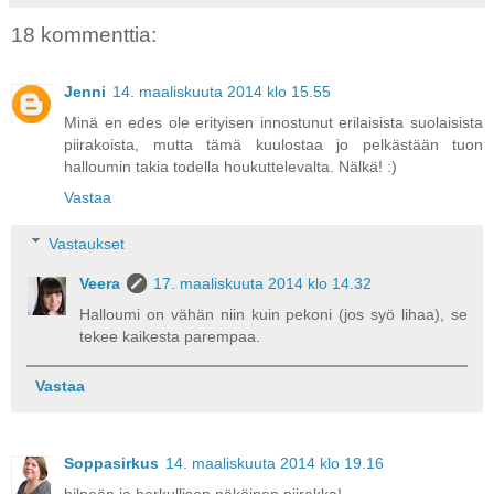
18 kommenttia:
Jenni
14. maaliskuuta 2014 klo 15.55
Minä en edes ole erityisen innostunut erilaisista suolaisista
piirakoista, mutta tämä kuulostaa jo pelkästään tuon
halloumin takia todella houkuttelevalta. Nälkä! :)
Vastaa
Vastaukset
Veera
17. maaliskuuta 2014 klo 14.32
Halloumi on vähän niin kuin pekoni (jos syö lihaa), se
tekee kaikesta parempaa.
Vastaa
Soppasirkus
14. maaliskuuta 2014 klo 19.16
hilpeän ja herkullisen näköinen piirakka!