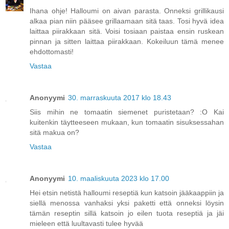
Ihana ohje! Halloumi on aivan parasta. Onneksi grillikausi
alkaa pian niin pääsee grillaamaan sitä taas. Tosi hyvä idea
laittaa piirakkaan sitä. Voisi tosiaan paistaa ensin ruskean
pinnan ja sitten laittaa piirakkaan. Kokeiluun tämä menee
ehdottomasti!
Vastaa
Anonyymi
30. marraskuuta 2017 klo 18.43
Siis mihin ne tomaatin siemenet puristetaan? :O Kai
kuitenkin täytteeseen mukaan, kun tomaatin sisuksessahan
sitä makua on?
Vastaa
Anonyymi
10. maaliskuuta 2023 klo 17.00
Hei etsin netistä halloumi reseptiä kun katsoin jääkaappiin ja
siellä menossa vanhaksi yksi paketti että onneksi löysin
tämän reseptin sillä katsoin jo eilen tuota reseptiä ja jäi
mieleen että luultavasti tulee hyvää