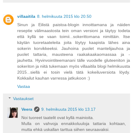
villaaitila
8. helmikuuta 2015 klo 20.50
Sinun ja Eilistä paistoa-blogin innoittamana ja näiden
reseptie välimaastosta tein oman versioni ja täytyy todeta
että kyllä se vaan toimii...sokerittomana nimittäin. Itse
käytän tuoretaateleita joita löytyy kaapista lähes aina
sokerin korvikkeeksi. Jauhoina puolet mantelijauhoa ja
puolet tattaria, mausteena raakakaakaomassaa ja -
jauhetta. Hyvinvointiteemanani tälle vuodelle gluteeniton ja
sokeriton ja niitä tukemaan myös villaaitila blogi helmikuusta
2015...siellä ei tosin vielä tätä kokeiluversiota löydy.
Kokkailut kauhan varressa jatkukoon :)
Vastaa
Vastaukset
Veera
9. helmikuuta 2015 klo 13.17
Noi tuoreet taatelit ovat kyllä mainioita.
Mulla on vahvoja ennakkoluuloja tattaria kohtaan,
mutta ehkä uskallan tarttua siihen seuraavaksi.