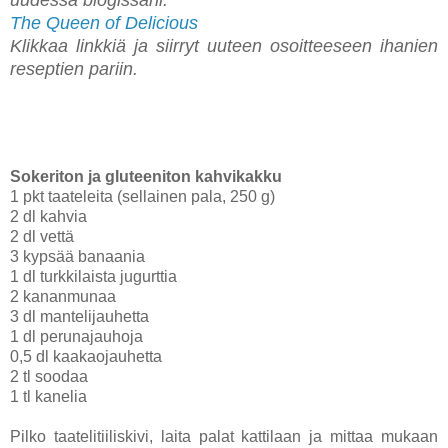
The Queen of Delicious
Klikkaa linkkiä ja siirryt uuteen osoitteeseen ihanien
reseptien pariin.
Sokeriton ja gluteeniton kahvikakku
1 pkt taateleita (sellainen pala, 250 g)
2 dl kahvia
2 dl vettä
3 kypsää banaania
1 dl turkkilaista jugurttia
2 kananmunaa
3 dl mantelijauhetta
1 dl perunajauhoja
0,5 dl kaakaojauhetta
2 tl soodaa
1 tl kanelia
Pilko taatelitiiliskivi, laita palat kattilaan ja mittaa mukaan