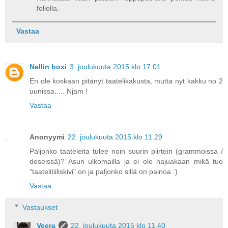
foliolla.
Vastaa
Nellin boxi
3. joulukuuta 2015 klo 17.01
En ole koskaan pitänyt taatelikakusta, mutta nyt kakku no 2
uunissa..... Njam !
Vastaa
Anonyymi
22. joulukuuta 2015 klo 11.29
Paljonko taateleita tulee noin suurin piirtein (grammoissa /
deseissä)? Asun ulkomailla ja ei ole hajuakaan mikä tuo
"taatelitiiliskivi" on ja paljonko sillä on painoa :)
Vastaa
Vastaukset
Veera
22. joulukuuta 2015 klo 11.40