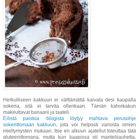
Herkulliseen kakkuun ei välttämättä kaivata desi kaupalla
sokeria, sitä ei tarvita ollenkaan. Tämän kahvikakun
makeuttavat banaani ja taateli.
Eilistä paistoa -blogista löytyy mahtava perusohje
sokerittomaan kakkuun
, jota voi helposti varioida omien
mieltymysten mukaan. Itse en alkuun ajatellut toteuttaa tätä
gluteenittomana, mutta kun kaapissa oli mantelijauhetta,