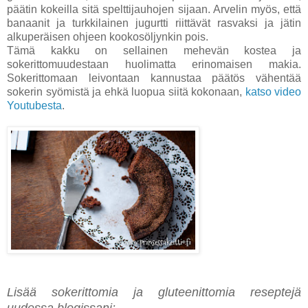
päätin kokeilla sitä spelttijauhojen sijaan. Arvelin myös, että
banaanit ja turkkilainen jugurtti riittävät rasvaksi ja jätin
alkuperäisen ohjeen kookosöljynkin pois.
Tämä kakku on sellainen mehevän kostea ja
sokerittomuudestaan huolimatta erinomaisen makia.
Sokerittomaan leivontaan kannustaa päätös vähentää
sokerin syömistä ja ehkä luopua siitä kokonaan,
katso video
Youtubesta
.
Lisää sokerittomia ja gluteenittomia reseptejä
uudessa blogissani: