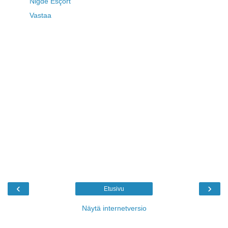
Niğde Esçort
Vastaa
‹
›
Etusivu
Näytä internetversio