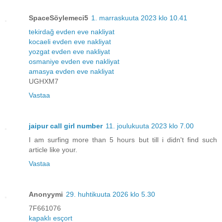
SpaceSöylemeci5
1. marraskuuta 2023 klo 10.41
tekirdağ evden eve nakliyat
kocaeli evden eve nakliyat
yozgat evden eve nakliyat
osmaniye evden eve nakliyat
amasya evden eve nakliyat
UGHXM7
Vastaa
jaipur call girl number
11. joulukuuta 2023 klo 7.00
I am surfing more than 5 hours but till i didn't find such
article like your.
Vastaa
Anonyymi
29. huhtikuuta 2026 klo 5.30
7F661076
kapaklı esçort