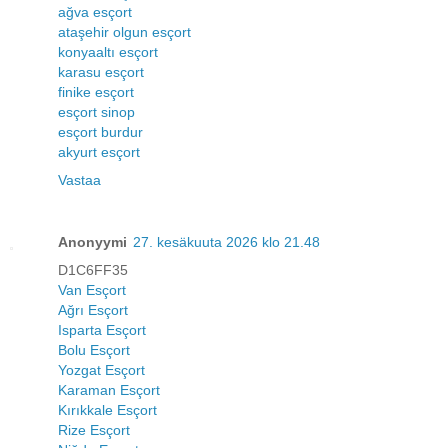
ağva esçort
ataşehir olgun esçort
konyaaltı esçort
karasu esçort
finike esçort
esçort sinop
esçort burdur
akyurt esçort
Vastaa
Anonyymi
27. kesäkuuta 2026 klo 21.48
D1C6FF35
Van Esçort
Ağrı Esçort
Isparta Esçort
Bolu Esçort
Yozgat Esçort
Karaman Esçort
Kırıkkale Esçort
Rize Esçort