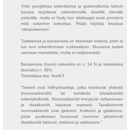
Yritin googlettaa sokerittomia ja gluteenittomia kahvin
kanssa tarjottavia sokerittomalla dieetillä olevalle
ystävälle, mutta ei löydy kun blokkaajat eivät ymmärrä
mitä sokeriton tarkoittaa. Pitäisi käyttää ilmaisua
'vähäsokerinen'.
Taateleissa ja banaanissa on itsessään sokeria, joten ei
tuo sovi sokerittomaan ruokavalioon. Muutama taateli
varmaan menettelisi, mutta ei neljänneskilo.
Banaanissa (tuore) sokereita on n. 14 % ja taateleissa
(kuivattu) n. 38%.
Tarkistakaa itse: finelli.fi
"Sokerit ovat hiilihydraatteja, jotka koostuvat yhdestä
(monosakkaridit) tai kahdesta (disakkaridit)
sokeriyksiköstä. Monosakkaridit imeytyvät sellaisenaan
ja disakkaridit hajoavat nopeasti. Tavallisimmat
monosakkaridit ovat glukoosi, fruktoosi ja galaktoosi,
joista puolestaan koostuvat ravinnon yleisimmät
disakkaridit laktoosi, maltoosi ja sakkaroosi."