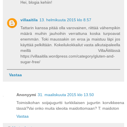
Hei, blogia kehiin!
villaaitila
13. helmikuuta 2015 klo 8.57
Tattarin kanssa pitää olla varovainen, riittää vähempikin
määrä muihin jauhoihin verrattuna koska turpoavat
enemmän. Toki maussakin on eroa ja maistuu läpi jos
käyttää pelkiltään. Kokeilukokkailut vasta alkutaipaleella
meillä VillaÄitilässä
https://villaaitila.wordpress.com/category/gluten-and-
sugar-free/
Vastaa
Anonyymi
31. maaliskuuta 2015 klo 13.50
Toimisikohan soijajugurtti turkkilaisen jugurtin korvikkeena
tässä?Vai onko muita ideoita maidottomaan? T: maidoton
Vastaa