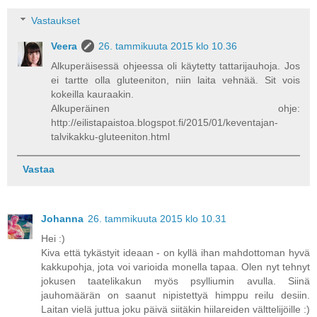
Vastaukset
Veera
26. tammikuuta 2015 klo 10.36
Alkuperäisessä ohjeessa oli käytetty tattarijauhoja. Jos
ei tartte olla gluteeniton, niin laita vehnää. Sit vois
kokeilla kauraakin.
Alkuperäinen ohje:
http://eilistapaistoa.blogspot.fi/2015/01/keventajan-
talvikakku-gluteeniton.html
Vastaa
Johanna
26. tammikuuta 2015 klo 10.31
Hei :)
Kiva että tykästyit ideaan - on kyllä ihan mahdottoman hyvä
kakkupohja, jota voi varioida monella tapaa. Olen nyt tehnyt
jokusen taatelikakun myös psylliumin avulla. Siinä
jauhomäärän on saanut nipistettyä himppu reilu desiin.
Laitan vielä juttua joku päivä siitäkin hiilareiden välttelijöille :)