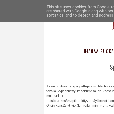
This site uses cookies from Google to 
are shared with Google along with per
statistics, and to detect and address
IHANAA RUOKA
S
Kesäkurpitsaa ja spaghetteja siis. Nautin kes
tavalla kypsennetty kesäkurpitsa on koostu
makuuni. :)
Paistetut kesäkurpitsat käyvät täytteeksi la
Olisin käristänyt vieläkin reilummin, mutta val