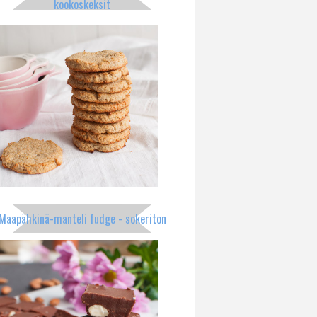
kookoskeksit
Maapähkinä-manteli fudge - sokeriton