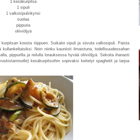
1 kesäkurpitsa
1 sipuli
1 valkosipulinkynsi
suolaa
pippuria
oliiviöljyä
 kurpitsan koosta riippuen. Suikaloi sipuli ja siivuta valkosipuli. Paista
ä kullankeltaisiksi. Noin niinku kauniisti ilmaistuna, todellisuudessahan
lla, pippurilla ja reilulla lorauksessa hyvää oliiviöljyä. Sekoita ihanasti
 ruskistamiselle) kesäkurpitsoihin sopivaksi keitetyt spaghetit ja tarjoa