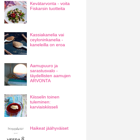
Kevätarvonta - voita
Fiskarsin tuotteita
Kassiakanelia vai
ceyloninkanelia -
kaneleilla on eroa
Aamupuuro ja
sarastusvalo -
täydellisten aamujen
ARVONTA
Kiisselin toinen
tuleminen:
karviaiskiisseli
Haikeat jäähyväiset