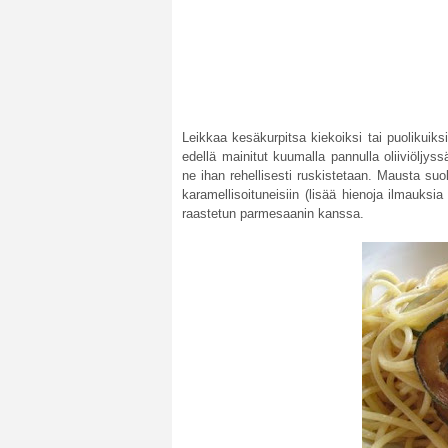
Leikkaa kesäkurpitsa kiekoiksi tai puolikuiksi
edellä mainitut kuumalla pannulla oliiviöljyss
ne ihan rehellisesti ruskistetaan. Mausta suola
karamellisoituneisiin (lisää hienoja ilmauksia
raastetun parmesaanin kanssa.