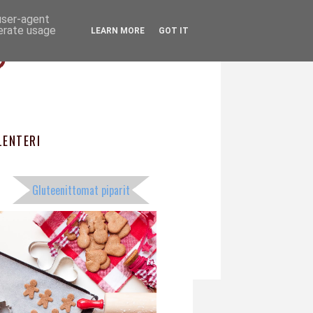
 user-agent
ö
nerate usage
LEARN MORE
GOT IT
ENTERI
Gluteenittomat piparit