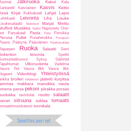
Jälkiruoka
Kakut
Juomat
Kala
Kasvis
Keitto
Kantarelli
Karviainen
Kesä
Kirjat
Lahjat
Lapsi
Kukkakaali
Leivonta
Liha
Lisuke
Lehtikaali
Marjat
Minttu
Lisukesalaatti
Makeiset
Muffinit
Mustikka
Napostelu
One-
Nakki
Pasta
pot
Parsakaali
Persikka
Pata
Peruna
Pullat
Punaherukka
Punajuuri
Puuro
Päärynä
Pääsiäinen
Raakasuklaa
Ruoka
Salaatti
Raparperi
Sieni
Sokeriton leivonta
Speltti
Sunnuntaibrunssi
Syksy
Säilöntä
Ulkoruokinta
Tapahtumat
Vadelma
Vauva 7kk
Vauva 8kk
Vauva 9kk
Yhteistyössä
Videoblogi
Vegaani
broileri
jäätelö
kurpitsa
ankka
intialainen
lammas
makkara
mansikka
nauta
pekoni
omena
parsa
piirakka
porsas
salaatit
puolukka
risotto
ravintolat
sitruuna
tomaatti
sienet
suklaa
tonnikala
tomaattimurskatesti
Suosittua juuri nyt