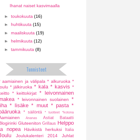
Ihanat naiset kasvimaalla
►
toukokuuta
(16)
►
huhtikuuta
(15)
►
maaliskuuta
(19)
►
helmikuuta
(12)
►
tammikuuta
(8)
Tunnisteet
* aamiainen ja välipala
* alkuruoka
*
* kala
* kasvis
joulu
* jälkiruoka
*
* leivonnainen
keitto
* keittokirjat
makea
*
* leivonnainen suolainen
liha
* lisäke
* muut
* pasta
*
pääruoka
* säilöntä
* tuotteet
*kotona
Aamiainen
Astiat
Bataatti
Ananas
Helppo
Blogirinki
Gluteeniton
Grillaus
ja nopea
Hävikistä herkuksi
Italia
Joulu
Joulukalenteri 2014
Juhlat