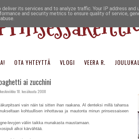
deliver its services and to analyze traffic. Your IP address and
Prinsessakeitti
formance and security metrics to ensure quality of service, ge
 abuse.
A!
OTA YHTEYTTÄ
VLOGI
VEERA R.
JOULUKAL
paghetti ai zucchini
keskiviikko 18. kesäkuuta 2008
äkurpitsani vain näin tai sitten ihan raakana. Al denteksi millä tahansa
mukseltaan kohtuullisen inhottavaa ja mautonta minun prinsessaiseen
sagne-levyjen väliin taikka munakasta maustamaan.
kosipuli alkoi kärvähtää.