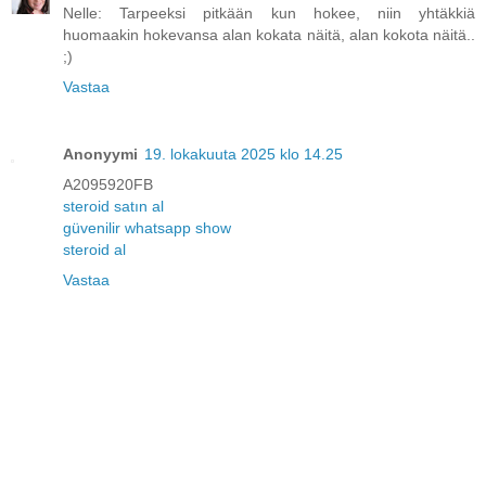
Nelle: Tarpeeksi pitkään kun hokee, niin yhtäkkiä
huomaakin hokevansa alan kokata näitä, alan kokota näitä..
;)
Vastaa
Anonyymi
19. lokakuuta 2025 klo 14.25
A2095920FB
steroid satın al
güvenilir whatsapp show
steroid al
Vastaa