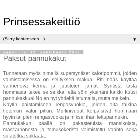
Prinsessakeittiö
▼
sunnuntai 12. huhtikuuta 2009
Paksut pannukakut
Tunnetaan myös nimellä supersyntiset kaloripommit, joiden
valmistamisessa on selityksen makua. Piti nääs käyttää
vanheneva kerma ja juustojen jämät. Syntistä tästä
hommasta tekee se seikka, että söin yksinäni kaikki kuusi
pannukakkua! No en nyt yhdeltä istumalta, mutta melkein..
Käytin paistamiseen rengasvuokia, joiden alta taikina
tietenkin valui pitkin. Muffinivuoat kelpaisivat hommaan
hyvin tai pieni rengasvuoka ja miksei ihan lettupannukin.
Pannukakun päällä on pakastetuista mansikoista,
mascarponesta ja tomusokerista valmistettu vaahto sekä
sulatettua suklaata.