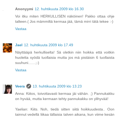
Anonyymi
12. huhtikuuta 2009 klo 16.30
Voi itku miten HERKULLISEN näköinen! Pakko ottaa ohje
talteen.( Jos mämmiltä kermaa jää, tämä mirri tätä tekee :-)
Vastaa
Jael
12. huhtikuuta 2009 klo 17.49
Näyttääpä herkulliselta! Sä oletkin niin hoikka että voitkin
huoletta syödä tuollaisia mutta jos mä pistäisin 6 tuollaista
suuhuni.......;-)
Vastaa
Veera
13. huhtikuuta 2009 klo 13.23
Anna: Kiitos, toivottavasti kermaa jäi vähän. ;) Pannukakku
on hyvää, mutta kermaan tehty pannukakku on ylihyvää!
Yaelian: Kiits. Noh, tiedä sitten siitä hoikkuudesta.. Oon
tainnut vedellä liikaa tällaisia talven aikana, kun viime kesän