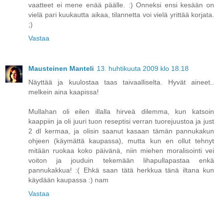
vaatteet ei mene enää päälle. :) Onneksi ensi kesään on
vielä pari kuukautta aikaa, tilannetta voi vielä yrittää korjata.
;)
Vastaa
Mausteinen Manteli
13. huhtikuuta 2009 klo 18.18
Näyttää ja kuulostaa taas taivaalliselta. Hyvät aineet..
melkein aina kaapissa!
Mullahan oli eilen illalla hirveä dilemma, kun katsoin
kaappiin ja oli juuri tuon reseptisi verran tuorejuustoa ja just
2 dl kermaa, ja olisin saanut kasaan tämän pannukakun
ohjeen (käymättä kaupassa), mutta kun en ollut tehnyt
mitään ruokaa koko päivänä, niin miehen moralisointi vei
voiton ja jouduin tekemään lihapullapastaa enkä
pannukakkua! :( Ehkä saan tätä herkkua tänä iltana kun
käydään kaupassa :) nam
Vastaa