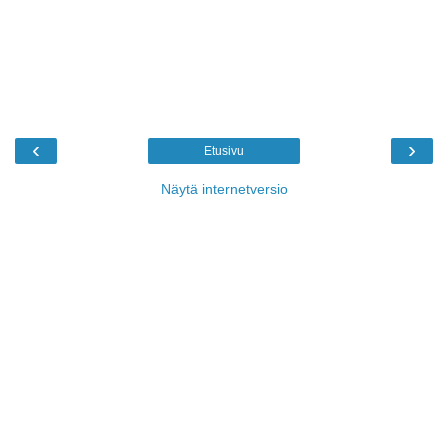
‹
›
Etusivu
Näytä internetversio