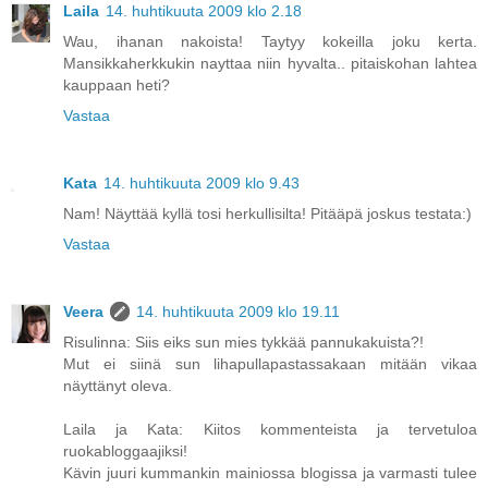
Laila
14. huhtikuuta 2009 klo 2.18
Wau, ihanan nakoista! Taytyy kokeilla joku kerta.
Mansikkaherkkukin nayttaa niin hyvalta.. pitaiskohan lahtea
kauppaan heti?
Vastaa
Kata
14. huhtikuuta 2009 klo 9.43
Nam! Näyttää kyllä tosi herkullisilta! Pitääpä joskus testata:)
Vastaa
Veera
14. huhtikuuta 2009 klo 19.11
Risulinna: Siis eiks sun mies tykkää pannukakuista?!
Mut ei siinä sun lihapullapastassakaan mitään vikaa
näyttänyt oleva.
Laila ja Kata: Kiitos kommenteista ja tervetuloa
ruokabloggaajiksi!
Kävin juuri kummankin mainiossa blogissa ja varmasti tulee