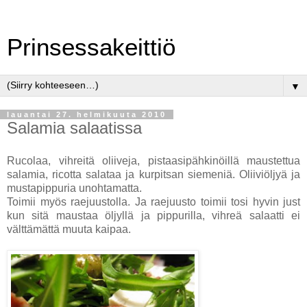
Prinsessakeittiö
▼
lauantai 27. helmikuuta 2010
Salamia salaatissa
Rucolaa, vihreitä oliiveja, pistaasipähkinöillä maustettua
salamia, ricotta salataa ja kurpitsan siemeniä. Oliiviöljyä ja
mustapippuria unohtamatta.
Toimii myös raejuustolla. Ja raejuusto toimii tosi hyvin just
kun sitä maustaa öljyllä ja pippurilla, vihreä salaatti ei
välttämättä muuta kaipaa.