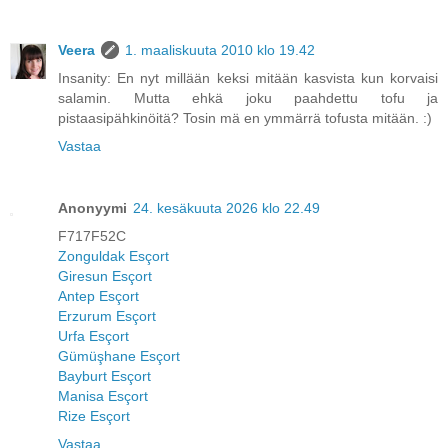
Veera
1. maaliskuuta 2010 klo 19.42
Insanity: En nyt millään keksi mitään kasvista kun korvaisi
salamin. Mutta ehkä joku paahdettu tofu ja
pistaasipähkinöitä? Tosin mä en ymmärrä tofusta mitään. :)
Vastaa
Anonyymi
24. kesäkuuta 2026 klo 22.49
F717F52C
Zonguldak Esçort
Giresun Esçort
Antep Esçort
Erzurum Esçort
Urfa Esçort
Gümüşhane Esçort
Bayburt Esçort
Manisa Esçort
Rize Esçort
Vastaa