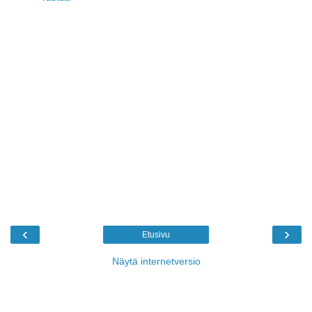
‹
›
Etusivu
Näytä internetversio