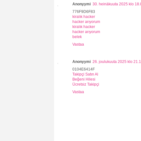
Anonyymi
30. heinäkuuta 2025 klo 18.
776F9D6F83
kiralık hacker
hacker arıyorum
kiralık hacker
hacker arıyorum
belek
Vastaa
Anonyymi
26. joulukuuta 2025 klo 21.
0104E6414F
Takipçi Satın Al
Beğeni Hilesi
Ücretsiz Takipçi
Vastaa