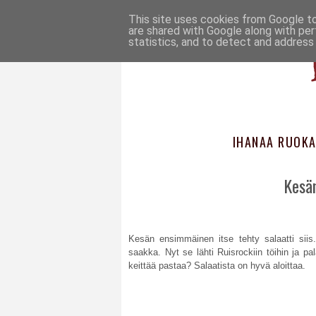
This site uses cookies from Google to 
are shared with Google along with per
statistics, and to detect and address
IHANAA RUOKA
Kesä
Kesän ensimmäinen itse tehty salaatti siis
saakka. Nyt se lähti Ruisrockiin töihin ja p
keittää pastaa? Salaatista on hyvä aloittaa.