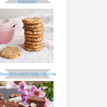
kookoskeksit
Maapähkinä-manteli fudge - sokeriton