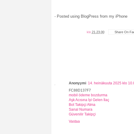
- Posted using BlogPress from my iPhone
klo
21.23.00
Share On Fa
Anonyymi
14. heinäkuuta 2025 klo 10.
FC88D137F7
mobil ödeme bozdurma
Aşk Acısına İyi Gelen İlaç
Bot Takipçi Atma
Sanal Numara
Güvenilir Takipçi
Vastaa