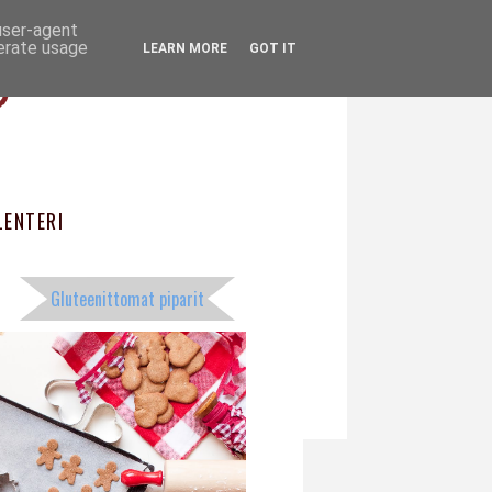
 user-agent
ö
nerate usage
LEARN MORE
GOT IT
ENTERI
Gluteenittomat piparit