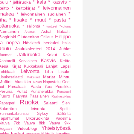
* kala
* kasvis
joulu
* jälkiruoka
*
* leivonnainen
keitto
* keittokirjat
makea
*
* leivonnainen suolainen
liha
* lisäke
* muut
* pasta
*
pääruoka
* säilöntä
* tuotteet
*kotona
Aamiainen
Astiat
Bataatti
Ananas
Helppo
Blogirinki
Gluteeniton
Grillaus
ja nopea
Hävikistä herkuksi
Italia
Joulu
Joulukalenteri 2014
Juhlat
Jälkiruoka
Kakut
Juomat
Kala
Kasvis
Keitto
Kantarelli
Karviainen
Kesä
Kirjat
Lahjat
Lapsi
Kukkakaali
Leivonta
Liha
Lisuke
Lehtikaali
Marjat
Minttu
Lisukesalaatti
Makeiset
Muffinit
Mustikka
Napostelu
One-
Nakki
Pasta
pot
Parsakaali
Persikka
Pata
Peruna
Pullat
Punaherukka
Punajuuri
Puuro
Päärynä
Pääsiäinen
Raakasuklaa
Ruoka
Salaatti
Raparperi
Sieni
Sokeriton leivonta
Speltti
Sunnuntaibrunssi
Syksy
Säilöntä
Ulkoruokinta
Tapahtumat
Vadelma
Vauva 7kk
Vauva 8kk
Vauva 9kk
Yhteistyössä
Videoblogi
Vegaani
broileri
jäätelö
kurpitsa