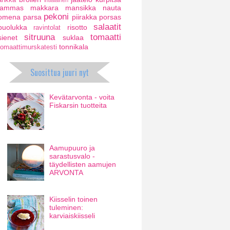
ankka
intialainen
lammas
makkara
mansikka
nauta
pekoni
omena
parsa
piirakka
porsas
salaatit
puolukka
risotto
ravintolat
sitruuna
tomaatti
sienet
suklaa
tonnikala
tomaattimurskatesti
Suosittua juuri nyt
Kevätarvonta - voita
Fiskarsin tuotteita
Aamupuuro ja
sarastusvalo -
täydellisten aamujen
ARVONTA
Kiisselin toinen
tuleminen:
karviaiskiisseli