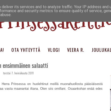
deliver its services and to analyze traffic. Your IP address and
Prinsessakeitti
formance and security metrics to ensure quality of service, ge
 abuse.
A!
OTA YHTEYTTÄ
VLOGI
VEERA R.
JOULUKAL
n ensimmäinen salaatti
torstai 7. heinäkuuta 2011
. Herra Prinsessa on huolehtinut meillä muonahuollosta pääsiäisestä
alaa vasta maanantai iltana. Olen siis omillani. Osaankohan enää edes