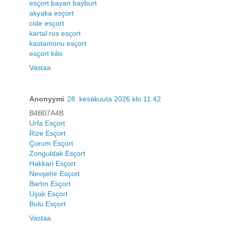
esçort bayan bayburt
akyaka esçort
cide esçort
kartal rus esçort
kastamonu esçort
esçort kilis
Vastaa
Anonyymi
28. kesäkuuta 2026 klo 11.42
B4B07A4B
Urfa Esçort
Rize Esçort
Çorum Esçort
Zonguldak Esçort
Hakkari Esçort
Nevşehir Esçort
Bartın Esçort
Uşak Esçort
Bolu Esçort
Vastaa