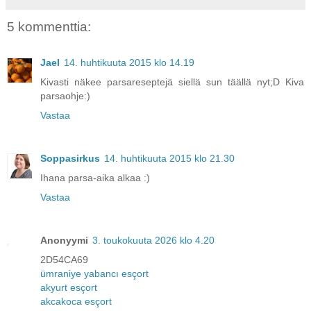
5 kommenttia:
Jael
14. huhtikuuta 2015 klo 14.19
Kivasti näkee parsareseptejä siellä sun täällä nyt;D Kiva
parsaohje:)
Vastaa
Soppasirkus
14. huhtikuuta 2015 klo 21.30
Ihana parsa-aika alkaa :)
Vastaa
Anonyymi
3. toukokuuta 2026 klo 4.20
2D54CA69
ümraniye yabancı esçort
akyurt esçort
akcakoca esçort