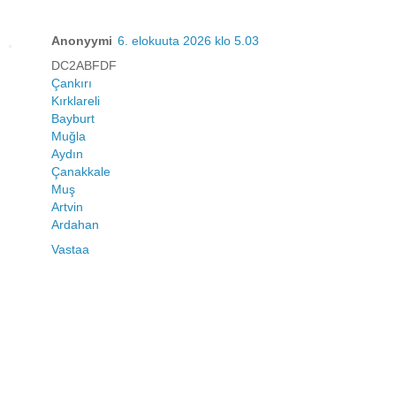
Anonyymi
6. elokuuta 2026 klo 5.03
DC2ABFDF
Çankırı
Kırklareli
Bayburt
Muğla
Aydın
Çanakkale
Muş
Artvin
Ardahan
Vastaa