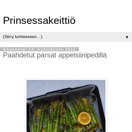
Prinsessakeittiö
▼
maanantai 13. huhtikuuta 2015
Paahdetut parsat appelsiinipedillä