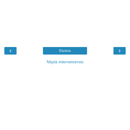
‹
›
Etusivu
Näytä internetversio