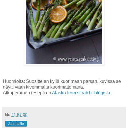
Huomioita: Suosittelen kyllä kuorimaan parsan, kuvissa se
näytti vaan kivemmalta kuorimattomana.
Alkuperäinen resepti on
Alaska from scratch -blogista
.
klo
21.57.00
Jaa muille