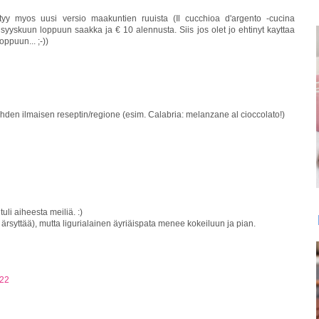
tyy myos uusi versio maakuntien ruuista (Il cucchioa d'argento -cucina
 syyskuun loppuun saakka ja € 10 alennusta. Siis jos olet jo ehtinyt kayttaa
loppuun... ;-))
yhden ilmaisen reseptin/regione (esim. Calabria: melanzane al cioccolato!)
tuli aiheesta meiliä. :)
syttää), mutta ligurialainen äyriäispata menee kokeiluun ja pian.
.22