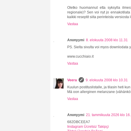
Oletko huomannut etta syksylla ilmes
regionale)? Sen voi nyt jo ennakotilata
kaikki reseptit siita perinteista versiosta 
Vastaa
Anonyymi
8. elokuuta 2008 klo 11.31
PS. Sielta sivulta voi myos downlodata 
www.cucchiaio.it
Vastaa
Veera
9. elokuuta 2008 klo 10.31
Kuulun postituslistalle, ja tilasin heti kun 
Mä oon allerginen melanzane (vähänkö är
Vastaa
Anonyymi
21. tammikuuta 2026 klo 16
682DBCEEA7
Instagram Ücretsiz Takipçi