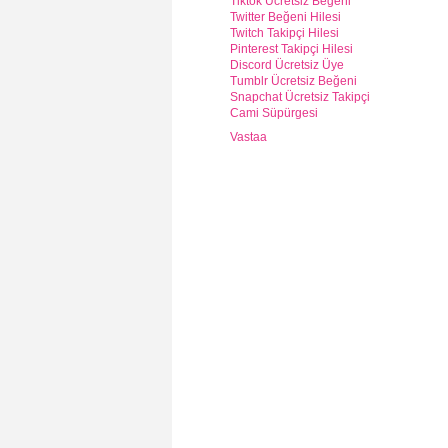
Tiktok Ücretsiz Beğeni
Twitter Beğeni Hilesi
Twitch Takipçi Hilesi
Pinterest Takipçi Hilesi
Discord Ücretsiz Üye
Tumblr Ücretsiz Beğeni
Snapchat Ücretsiz Takipçi
Cami Süpürgesi
Vastaa