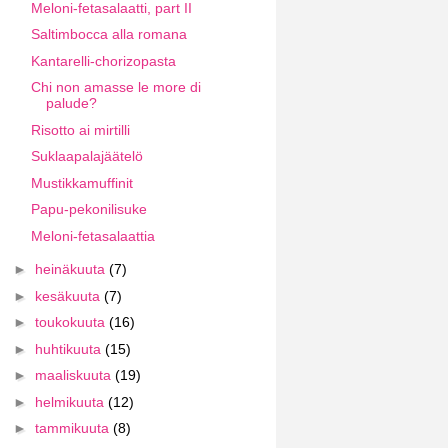
Meloni-fetasalaatti, part II
Saltimbocca alla romana
Kantarelli-chorizopasta
Chi non amasse le more di
palude?
Risotto ai mirtilli
Suklaapalajäätelö
Mustikkamuffinit
Papu-pekonilisuke
Meloni-fetasalaattia
►
heinäkuuta
(7)
►
kesäkuuta
(7)
►
toukokuuta
(16)
►
huhtikuuta
(15)
►
maaliskuuta
(19)
►
helmikuuta
(12)
►
tammikuuta
(8)