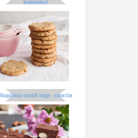
kookoskeksit
Maapähkinä-manteli fudge - sokeriton