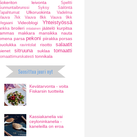
Sokeriton leivonta
Speltti
Sunnuntaibrunssi
Syksy
Säilöntä
Ulkoruokinta
Tapahtumat
Vadelma
Vauva 7kk
Vauva 8kk
Vauva 9kk
Yhteistyössä
Videoblogi
Vegaani
broileri
jäätelö
kurpitsa
ankka
intialainen
lammas
makkara
mansikka
nauta
pekoni
omena
parsa
piirakka
porsas
salaatit
puolukka
risotto
ravintolat
sitruuna
tomaatti
sienet
suklaa
tonnikala
tomaattimurskatesti
Suosittua juuri nyt
Kevätarvonta - voita
Fiskarsin tuotteita
Kassiakanelia vai
ceyloninkanelia -
kaneleilla on eroa