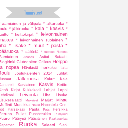
Tunnisteet
* aamiainen ja välipala
* alkuruoka
*
* kala
* kasvis
joulu
* jälkiruoka
*
* leivonnainen
keitto
* keittokirjat
makea
*
* leivonnainen suolainen
liha
* lisäke
* muut
* pasta
*
pääruoka
* säilöntä
* tuotteet
*kotona
Aamiainen
Astiat
Bataatti
Ananas
Helppo
Blogirinki
Gluteeniton
Grillaus
ja nopea
Hävikistä herkuksi
Italia
Joulu
Joulukalenteri 2014
Juhlat
Jälkiruoka
Kakut
Juomat
Kala
Kasvis
Keitto
Kantarelli
Karviainen
Kesä
Kirjat
Lahjat
Lapsi
Kukkakaali
Leivonta
Liha
Lisuke
Lehtikaali
Marjat
Minttu
Lisukesalaatti
Makeiset
Muffinit
Mustikka
Napostelu
One-
Nakki
Pasta
pot
Parsakaali
Persikka
Pata
Peruna
Pullat
Punaherukka
Punajuuri
Puuro
Päärynä
Pääsiäinen
Raakasuklaa
Ruoka
Salaatti
Raparperi
Sieni