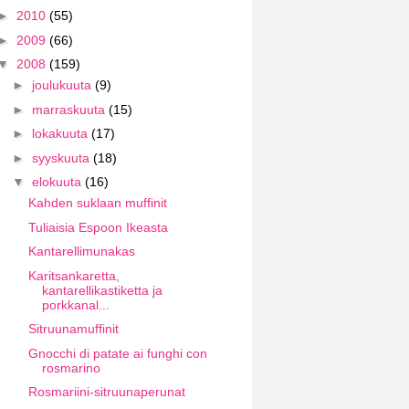
►
2010
(55)
►
2009
(66)
▼
2008
(159)
►
joulukuuta
(9)
►
marraskuuta
(15)
►
lokakuuta
(17)
►
syyskuuta
(18)
▼
elokuuta
(16)
Kahden suklaan muffinit
Tuliaisia Espoon Ikeasta
Kantarellimunakas
Karitsankaretta,
kantarellikastiketta ja
porkkanal...
Sitruunamuffinit
Gnocchi di patate ai funghi con
rosmarino
Rosmariini-sitruunaperunat