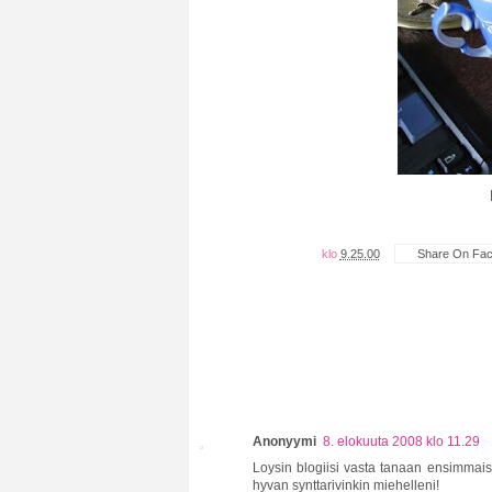
klo
9.25.00
Share On Fa
Anonyymi
8. elokuuta 2008 klo 11.29
Loysin blogiisi vasta tanaan ensimmaist
hyvan synttarivinkin miehelleni!