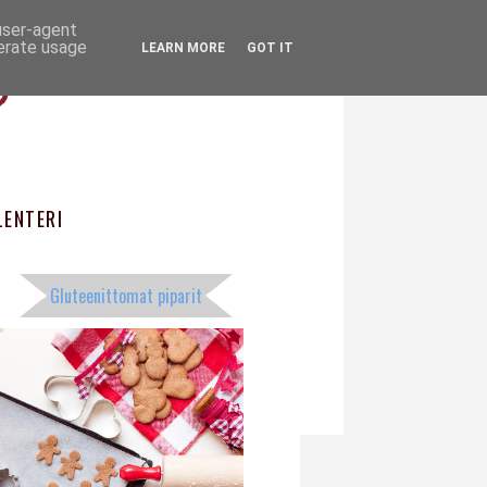
 user-agent
ö
nerate usage
LEARN MORE
GOT IT
ENTERI
Gluteenittomat piparit