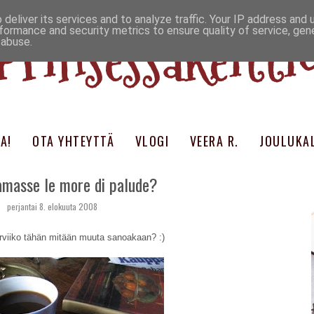
deliver its services and to analyze traffic. Your IP address and
Prinsessakeitti
formance and security metrics to ensure quality of service, ge
 abuse.
A!
OTA YHTEYTTÄ
VLOGI
VEERA R.
JOULUKAL
amasse le more di palude?
perjantai 8. elokuuta 2008
rviiko tähän mitään muuta sanoakaan? :)