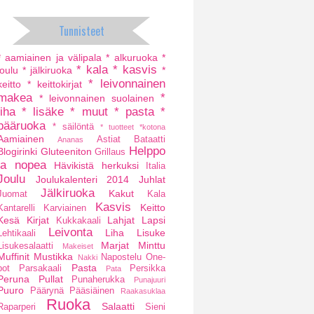
Tunnisteet
* aamiainen ja välipala
* alkuruoka
*
* kala
* kasvis
joulu
* jälkiruoka
*
* leivonnainen
keitto
* keittokirjat
makea
*
* leivonnainen suolainen
liha
* lisäke
* muut
* pasta
*
pääruoka
* säilöntä
* tuotteet
*kotona
Aamiainen
Astiat
Bataatti
Ananas
Helppo
Blogirinki
Gluteeniton
Grillaus
ja nopea
Hävikistä herkuksi
Italia
Joulu
Joulukalenteri 2014
Juhlat
Jälkiruoka
Kakut
Juomat
Kala
Kasvis
Keitto
Kantarelli
Karviainen
Kesä
Kirjat
Lahjat
Lapsi
Kukkakaali
Leivonta
Liha
Lisuke
Lehtikaali
Marjat
Minttu
Lisukesalaatti
Makeiset
Muffinit
Mustikka
Napostelu
One-
Nakki
Pasta
pot
Parsakaali
Persikka
Pata
Peruna
Pullat
Punaherukka
Punajuuri
Puuro
Päärynä
Pääsiäinen
Raakasuklaa
Ruoka
Salaatti
Raparperi
Sieni