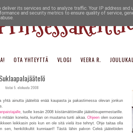
deliver its services and to analyze traffic. Your IP address and
Prinsessakeitti
formance and security metrics to ensure quality of service, ge
 abuse.
A!
OTA YHTEYTTÄ
VLOGI
VEERA R.
JOULUKAL
Suklaapalajäätelö
tiistai 5. elokuuta 2008
a yhtä ainutta jäätelöä enää kaupasta ja pakastimessa olevan jonkun
s.
npaistajalle
, tuolle kesän 2008 kiistämättömälle jäätelösupermestarille.
n mitään koneita, kunhan on muutama tunti aikaa.
Ohjeen
olen suoraan
kkeen leikkasin pois kun en ole sitä vielä itse tehnyt. Ohje taitaa olla
an sen, henkilökultit kunniaan!! Tästä lähin palvon Celeä jäätelöiden