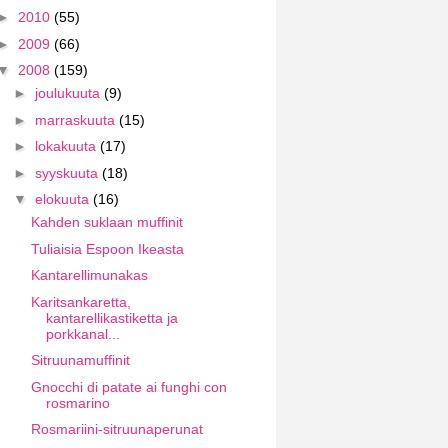
►
2010
(55)
►
2009
(66)
▼
2008
(159)
►
joulukuuta
(9)
►
marraskuuta
(15)
►
lokakuuta
(17)
►
syyskuuta
(18)
▼
elokuuta
(16)
Kahden suklaan muffinit
Tuliaisia Espoon Ikeasta
Kantarellimunakas
Karitsankaretta,
kantarellikastiketta ja
porkkanal...
Sitruunamuffinit
Gnocchi di patate ai funghi con
rosmarino
Rosmariini-sitruunaperunat