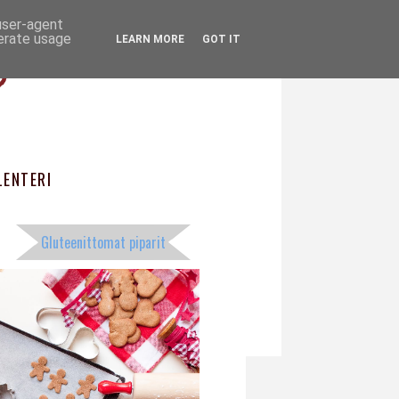
 user-agent
ö
nerate usage
LEARN MORE
GOT IT
ENTERI
Gluteenittomat piparit