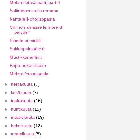
Meloni-fetasalaatti, part II
Saltimbocca alla romana
Kantarelli-chorizopasta
Chi non amasse le more di
palude?
Risotto ai mirtilli
Suklaapalajäätelö
Mustikkamuffinit
Papu-pekonilisuke
Meloni-fetasalaattia
►
heinäkuuta
(7)
►
kesäkuuta
(7)
►
toukokuuta
(16)
►
huhtikuuta
(15)
►
maaliskuuta
(19)
►
helmikuuta
(12)
►
tammikuuta
(8)