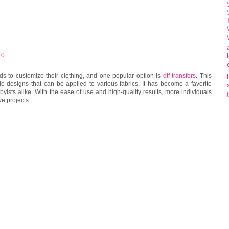
10
 to customize their clothing, and one popular option is
dtf transfers
. This
le designs that can be applied to various fabrics. It has become a favorite
sts alike. With the ease of use and high-quality results, more individuals
ive projects.