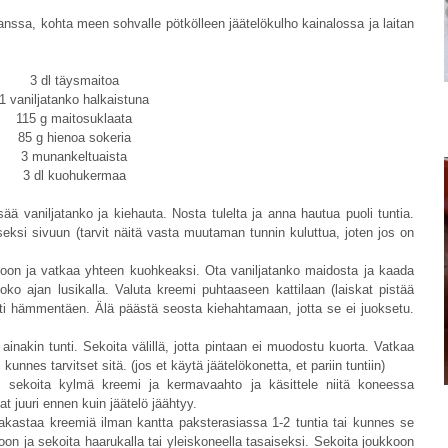
nssa, kohta meen sohvalle pötkölleen jäätelökulho kainalossa ja laitan
3 dl täysmaitoa
1 vaniljatanko halkaistuna
115 g maitosuklaata
85 g hienoa sokeria
3 munankeltuaista
3 dl kuohukermaa
ää vaniljatanko ja kiehauta. Nosta tulelta ja anna hautua puoli tuntia.
iseksi sivuun (tarvit näitä vasta muutaman tunnin kuluttua, joten jos on
lhoon ja vatkaa yhteen kuohkeaksi. Ota vaniljatanko maidosta ja kaada
 ajan lusikalla. Valuta kreemi puhtaaseen kattilaan (laiskat pistää
ti hämmentäen. Älä päästä seosta kiehahtamaan, jotta se ei juoksetu.
 ainakin tunti. Sekoita välillä, jotta pintaan ei muodostu kuorta. Vatkaa
kunnes tarvitset sitä. (jos et käytä jäätelökonetta, et pariin tuntiin)
a, sekoita kylmä kreemi ja kermavaahto ja käsittele niitä koneessa
t juuri ennen kuin jäätelö jäähtyy.
t pakastaa kreemiä ilman kantta paksterasiassa 1-2 tuntia tai kunnes se
on ja sekoita haarukalla tai yleiskoneella tasaiseksi. Sekoita joukkoon