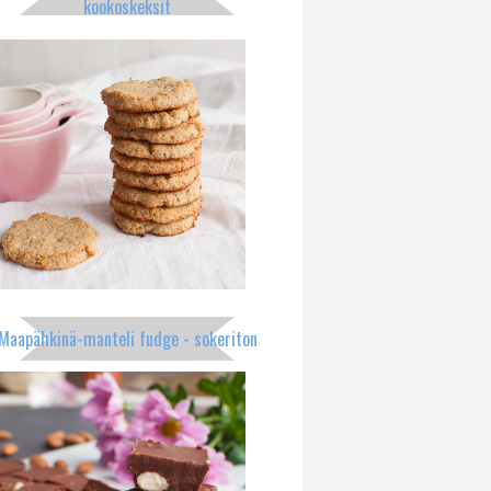
kookoskeksit
Maapähkinä-manteli fudge - sokeriton