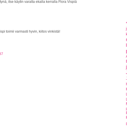
ä, itse käytin varalta ekalla kerralla Flora Vispiä
i toimii varmasti hyvin, kiitos vinkistä!
37