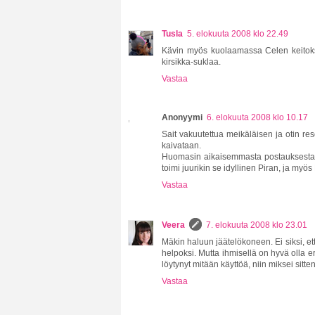
Tusla
5. elokuuta 2008 klo 22.49
Kävin myös kuolaamassa Celen keitoksia
kirsikka-suklaa.
Vastaa
Anonyymi
6. elokuuta 2008 klo 10.17
Sait vakuutettua meikäläisen ja otin res
kaivataan.
Huomasin aikaisemmasta postauksestasi,
toimi juurikin se idyllinen Piran, ja myö
Vastaa
Veera
7. elokuuta 2008 klo 23.01
Mäkin haluun jäätelökoneen. Ei siksi, ett
helpoksi. Mutta ihmisellä on hyvä olla eri
löytynyt mitään käyttöä, niin miksei sitte
Vastaa