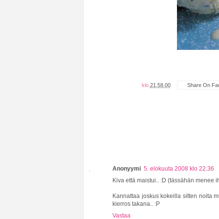
klo
21.58.00
Share On Fa
Anonyymi
5. elokuuta 2008 klo 22.36
Kiva että maistui.. :D (tässähän menee 
Kannattaa joskus kokeilla sitten noita m
kierros takana.. :P
Vastaa