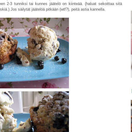
n 2-3 tunniksi tai kunnes jäätelö on kiinteää. (haluat sekoittaa sitä
tskiä.) Jos säilytät jäätelöä pitkään (wtf?), peitä astia kannella.