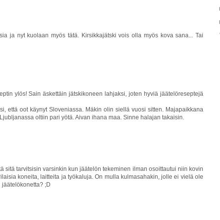
 ja nyt kuolaan myös tätä. Kirsikkajätski vois olla myös kova sana... Tai
eptin ylös! Sain äskettäin jätskikoneen lahjaksi, joten hyviä jäätelöreseptejä
 että oot käynyt Sloveniassa. Mäkin olin siellä vuosi sitten. Majapaikkana
s Ljubljanassa oltiin pari yötä. Aivan ihana maa. Sinne halajan takaisin.
ä sitä tarvitsisin varsinkin kun jäätelön tekeminen ilman osoittautui niin kovin
laisia koneita, laitteita ja työkaluja. On mulla kulmasahakin, jolle ei vielä ole
n jäätelökonetta? ;D