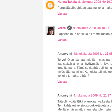
Hanna Takala
8. elokuuta 2008 klo 10.
Perusjäätelöpohjaan saa muikeita makuja
Vastaa
Veera
9. elokuuta 2008 klo 10.27
Lapsena mun herkkua oli rommirusinajääte
Vastaa
Anonyymi
28. lokakuuta 2008 klo 21.0
Terve! Olen samaa mieltä - masiina po
kapistuksista oma hyötynsäkin. Nyt p
innoittamana. Tämä suklaahärdelli tuntuu
myös tätä valmiiksi. Koneista tuli miele
voi olla turhake, eihän?
Vastaa
Anonyymi
4. lokakuuta 2009 klo 21.17
Tää oli hyvää! Eikä ollenkaan vaikeeta.
Tein kahta eri versiota,cookie-jädeä ja 
Meillä ei täysmaitoa tunneta joten tei