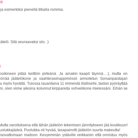
09
 esimerkiksi pienellä tilkalla rommia.
lö. Sitä seuraavaksi siis. :)
5
ikineen pitää keittiön pirteänä. Ja ainakin kaapit täynnä....:), mutta on
örrää jäätelökone ja vaahterasiirappimössö armoitetun Sorsanpaistajan
 myös hyvältä. Tulossa lauantaina 11 immeistä illalliselle, taidan pyöräyttää
eni, olen viime aikoina kolunnut kirppareita vohvelikone mielessäni. Eihän se
 Mutta varoituksena että tähän jäätelön tekemisen jännitykseen jää koukkuun!
puolukkajädeä. Puolukka oli hyvää, tasapainotti jäätelön suurta makeutta!
n rasvattomaan maitoon. Kevyemmän ystäville veikkaisin että onnistuu myös