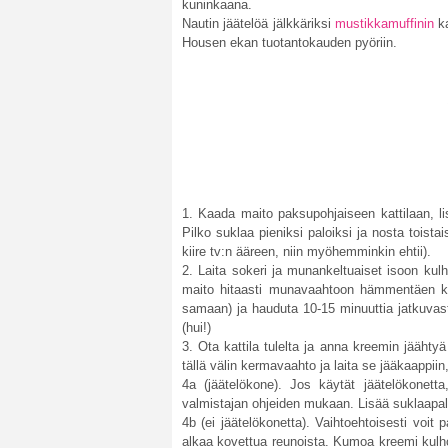
kuninkaana.
Nautin jäätelöä jälkkäriksi
mustikkamuffinin
ka
Housen ekan tuotantokauden pyöriin.
1. Kaada maito paksupohjaiseen kattilaan, lis
Pilko suklaa pieniksi paloiksi ja nosta toista
kiire tv:n ääreen, niin myöhemminkin ehtii).
2. Laita sokeri ja munankeltuaiset isoon ku
maito hitaasti munavaahtoon hämmentäen koko
samaan) ja hauduta 10-15 minuuttia jatkuvas
(hui!)
3. Ota kattila tulelta ja anna kreemin jäähtyä
tällä välin kermavaahto ja laita se jääkaappiin, 
4a (jäätelökone). Jos käytät jäätelökonett
valmistajan ohjeiden mukaan. Lisää suklaapala
4b (ei jäätelökonetta). Vaihtoehtoisesti voi
alkaa kovettua reunoista. Kumoa kreemi kulho