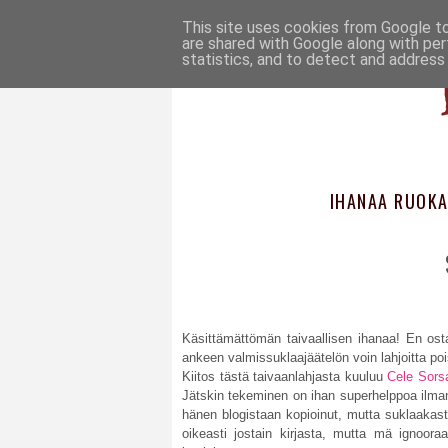
This site uses cookies from Google to 
are shared with Google along with per
statistics, and to detect and address
IHANAA RUOKA
Käsittämättömän taivaallisen ihanaa! En ost
ankeen valmissuklaajäätelön voin lahjoitta poi
Kiitos tästä taivaanlahjasta kuuluu
Cele Sorsa
Jätskin tekeminen on ihan superhelppoa ilma
hänen blogistaan kopioinut, mutta suklaakasti
oikeasti jostain kirjasta, mutta mä ignoora