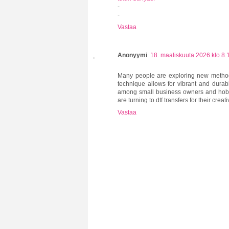
-
-
Vastaa
Anonyymi
18. maaliskuuta 2026 klo 8.
Many people are exploring new methods
technique allows for vibrant and durab
among small business owners and hobbyi
are turning to dtf transfers for their creat
Vastaa