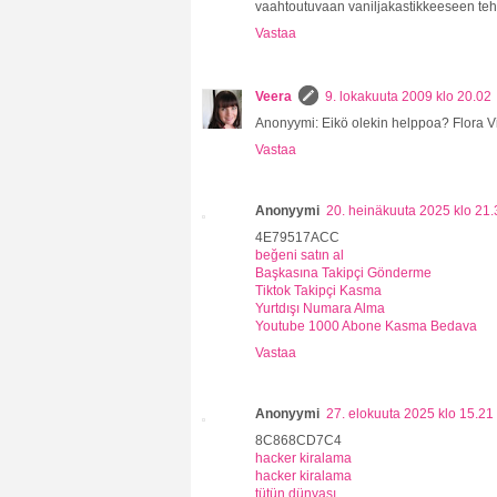
vaahtoutuvaan vaniljakastikkeeseen tehtyn
Vastaa
Veera
9. lokakuuta 2009 klo 20.02
Anonyymi: Eikö olekin helppoa? Flora Visp
Vastaa
Anonyymi
20. heinäkuuta 2025 klo 21.
4E79517ACC
beğeni satın al
Başkasına Takipçi Gönderme
Tiktok Takipçi Kasma
Yurtdışı Numara Alma
Youtube 1000 Abone Kasma Bedava
Vastaa
Anonyymi
27. elokuuta 2025 klo 15.21
8C868CD7C4
hacker kiralama
hacker kiralama
tütün dünyası