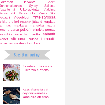
Sokeriton leivonta
Speltti
Sunnuntaibrunssi
Syksy
Säilöntä
Ulkoruokinta
Tapahtumat
Vadelma
Vauva 7kk
Vauva 8kk
Vauva 9kk
Yhteistyössä
Videoblogi
Vegaani
broileri
jäätelö
kurpitsa
ankka
intialainen
lammas
makkara
mansikka
nauta
pekoni
omena
parsa
piirakka
porsas
salaatit
puolukka
risotto
ravintolat
sitruuna
tomaatti
sienet
suklaa
tonnikala
tomaattimurskatesti
Suosittua juuri nyt
Kevätarvonta - voita
Fiskarsin tuotteita
Kassiakanelia vai
ceyloninkanelia -
kaneleilla on eroa