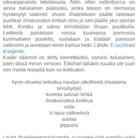
oikeaoppisesta tekotavasta. Näin ollen saltimbocca on
ainoa italialainen pääruoka, jonka tekoon on olemassa
hyväksytyt säännöt: ohuen lihaleikkeen päälle laitetaan
puolikas ilmakuivatun kinkun siivu ja sen päälle yksi salvian
lehti. Kinkku ja salvia kiinnitetään lihaan puutikulla.
Leikkeitä paistetaan voissa kuumassa pannussa
kummaltakin puolelta, suolataan ja lisätään pannuun
valkoviini ja annetaan viinin kiehua hetki. Lähde:
Il cucchiaio
d’argento
.
Kaikki säännöt on tehty kierrettäviksi, sanoisi italialainen,
joten tässä minun versioni. Eiköhän tälläkin ruualla ole juuri
niin monta reseptiä kuin on kokkiakin.
hyvin ohueksi leikattua naudan ulkofileetä (muutama
siivu/syöjä)
tuoreita salvian lehtiä
ilmakuivattua kinkkua
voita
½ lasia valkoviiniä
suolaa
pippuria
Levitä lihaleikkeet työalustalle, ja painele niitä sormilla vielä