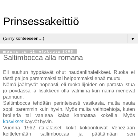
Prinsessakeittiö
▼
maanantai 11. elokuuta 2008
Saltimbocca alla romana
Eli suuhun hyppäävät ohut naudanlihaleikkeet. Ruoka ei
tästä paljoa paremmaksi tai helpommaksi enää muutu.
Nämä jäähtyvät nopeasti, eli ruokailijoiden on parasta istua
jo pöydässä ja lisukkeen olla valmiina kun nämä menevät
pannuun.
Saltimbocca tehdään perinteisesti vasikasta, mutta nauta
sopii paremmin kuin hyvin. Myös muita vaihtoehtoja, kuten
broileria tai vaaleaa kalaa kannattaa kokeilla, Myös
kasvikset
käyvät hyvin.
Vuonna 1962 italialaiset kokit kokoontuivat Veneziaan
keittelemään saltimboccaa ja päättämään sen