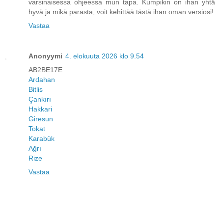
varsinaisessa ohjeessa mun tapa. Kumpikin on ihan yhtä
hyvä ja mikä parasta, voit kehittää tästä ihan oman versiosi!
Vastaa
Anonyymi
4. elokuuta 2026 klo 9.54
AB2BE17E
Ardahan
Bitlis
Çankırı
Hakkari
Giresun
Tokat
Karabük
Ağrı
Rize
Vastaa