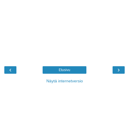
‹
›
Etusivu
Näytä internetversio