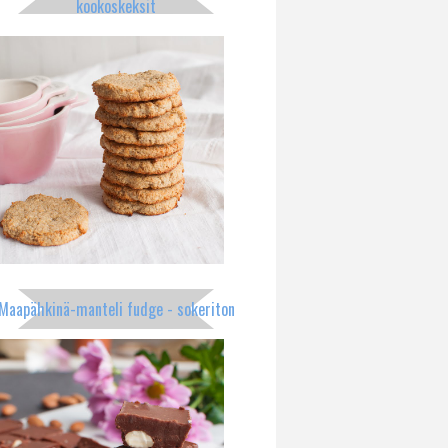
kookoskeksit
Maapähkinä-manteli fudge - sokeriton