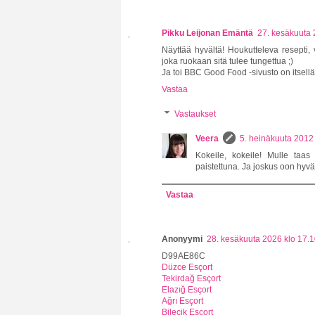
Pikku Leijonan Emäntä
27. kesäkuuta 
Näyttää hyvältä! Houkutteleva resepti,
joka ruokaan sitä tulee tungettua ;)
Ja toi BBC Good Food -sivusto on itsell
Vastaa
Vastaukset
Veera
5. heinäkuuta 2012
Kokeile, kokeile! Mulle taas
paistettuna. Ja joskus oon hyvä
Vastaa
Anonyymi
28. kesäkuuta 2026 klo 17.
D99AE86C
Düzce Esçort
Tekirdağ Esçort
Elazığ Esçort
Ağrı Esçort
Bilecik Esçort