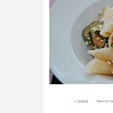
klo
23.04.00
Share On Fa