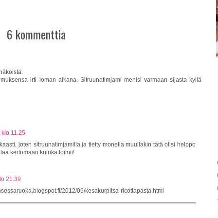
6 kommenttia
näköistä.
pimuksensa irti loman aikana. Sitruunatimjami menisi varmaan sijasta kyllä
 klo 11.25
aasti, joten sitruunatimjamilla ja tietty monella muullakin tätä olisi helppo
alaa kertomaan kuinka toimii!
lo 21.39
rinsessaruoka.blogspot.fi/2012/06/kesakurpitsa-ricottapasta.html