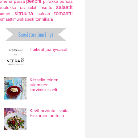
pekoni
omena
parsa
piirakka
porsas
salaatit
puolukka
risotto
ravintolat
sitruuna
tomaatti
sienet
suklaa
tonnikala
tomaattimurskatesti
Suosittua juuri nyt
Haikeat jäähyväiset
Kiisselin toinen
tuleminen:
karviaiskiisseli
Kevätarvonta - voita
Fiskarsin tuotteita