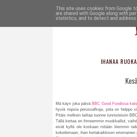
This site uses cookies from Google to 
are shared with Google along with per
statistics, and to detect and address
IHANAA RUOKA
Kesä
Mä käyn joka päivä
BBC Good Foodissa kats
hyviä nopsia perussafkoja, joita on helppo 
Pitäis melkein laittaa tuonne tunnisteisiin 
Tällä kertaa en ihmeemmin muokkaillut, vaihdo
eivät kyllä ole koskaan mitään liiemmin rai
kokeilemaan, ihan kertakaikkisen eriomainen 