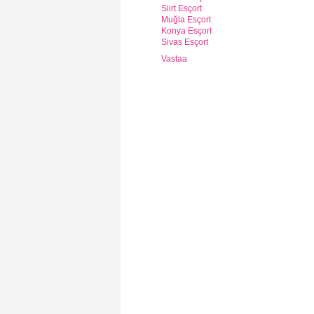
Siirt Esçort
Muğla Esçort
Konya Esçort
Sivas Esçort
Vastaa