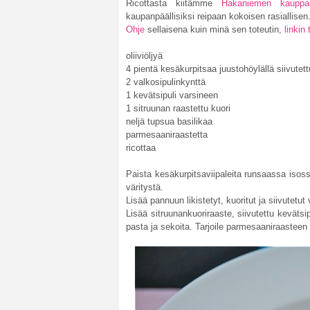
Ricottasta kiitämme
Hakaniemen kauppah
kaupanpäällisiksi reipaan kokoisen rasiallisen
Ohje
sellaisena kuin minä sen toteutin,
linkin
oliiviöljyä
4 pientä kesäkurpitsaa juustohöylällä siivutett
2 valkosipulinkynttä
1 kevätsipuli varsineen
1 sitruunan raastettu kuori
neljä tupsua basilikaa
parmesaaniraastetta
ricottaa
Paista kesäkurpitsaviipaleita runsaassa isos
väritystä.
Lisää pannuun likistetyt, kuoritut ja siivutetut
Lisää sitruunankuoriraaste, siivutettu kevätsip
pasta ja sekoita. Tarjoile parmesaaniraasteen