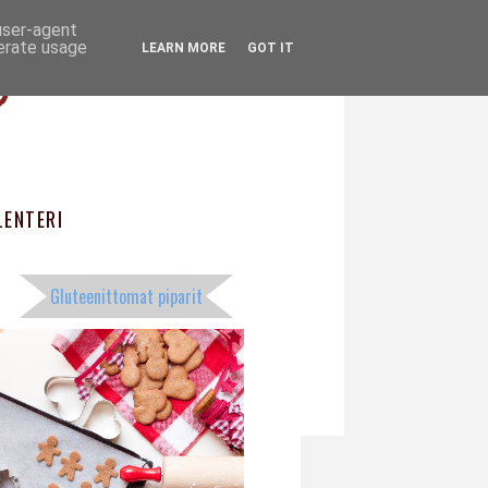
 user-agent
ö
nerate usage
LEARN MORE
GOT IT
ENTERI
Gluteenittomat piparit