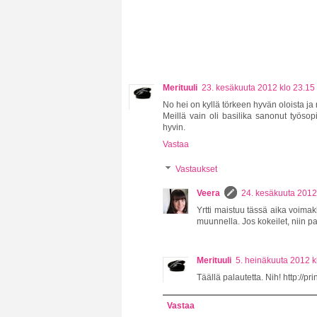
Merituuli
23. kesäkuuta 2012 klo 23.15
No hei on kyllä törkeen hyvän oloista ja 
Meillä vain oli basilika sanonut työso
hyvin.
Vastaa
Vastaukset
Veera
24. kesäkuuta 2012
Yrtti maistuu tässä aika voimakk
muunnella. Jos kokeilet, niin p
Merituuli
5. heinäkuuta 2012 k
Täällä palautetta. Nih! http://p
Vastaa