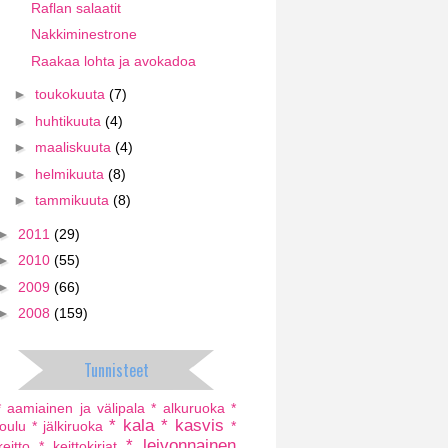
Raflan salaatit
Nakkiminestrone
Raakaa lohta ja avokadoa
►
toukokuuta
(7)
►
huhtikuuta
(4)
►
maaliskuuta
(4)
►
helmikuuta
(8)
►
tammikuuta
(8)
►
2011
(29)
►
2010
(55)
►
2009
(66)
►
2008
(159)
Tunnisteet
* aamiainen ja välipala
* alkuruoka
*
* kala
* kasvis
joulu
* jälkiruoka
*
* leivonnainen
keitto
* keittokirjat