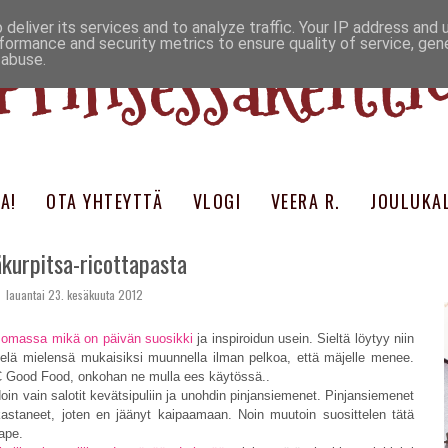
deliver its services and to analyze traffic. Your IP address and
Prinsessakeitti
formance and security metrics to ensure quality of service, ge
 abuse.
A!
OTA YHTEYTTÄ
VLOGI
VEERA R.
JOULUKAL
kurpitsa-ricottapasta
lauantai 23. kesäkuuta 2012
omassa mikä on päivän suosikki
ja inspiroidun usein. Sieltä löytyy niin
vielä mielensä mukaisiksi muunnella ilman pelkoa, että mäjelle menee.
BBC Good Food, onkohan ne mulla ees käytössä..
in vain salotit kevätsipuliin ja unohdin pinjansiemenet. Pinjansiemenet
kastaneet, joten en jäänyt kaipaamaan. Noin muutoin suosittelen tätä
ape.