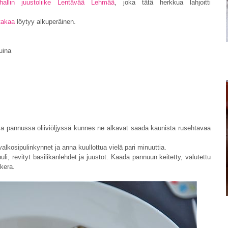
allin juustoliike Lentävää Lehmää
, joka tätä herkkua lahjoitti
.
 takaa
löytyy alkuperäinen.
uina
sa pannussa oliiviöljyssä kunnes ne alkavat saada kaunista rusehtavaa
 valkosipulinkynnet ja anna kuullottua vielä pari minuuttia.
uli, revityt basilikanlehdet ja juustot. Kaada pannuun keitetty, valutettu
 kera.