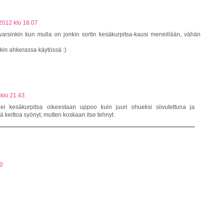
2012 klo 16.07
 varsinkin kun mulla on jonkin sortin kesäkurpitsa-kausi meneillään, vähän
äkin ahkerassa käytössä :)
 klo 21.43
 ei kesäkurpitsa oikeestaan uppoo kuin juuri ohueksi siivutettuna ja
ä keittoa syönyt, mutten koskaan itse tehnyt.
10