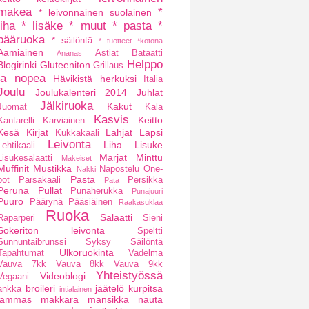
makea
*
* leivonnainen suolainen
liha
* lisäke
* muut
* pasta
*
pääruoka
* säilöntä
* tuotteet
*kotona
Aamiainen
Astiat
Bataatti
Ananas
Helppo
Blogirinki
Gluteeniton
Grillaus
ja nopea
Hävikistä herkuksi
Italia
Joulu
Joulukalenteri 2014
Juhlat
Jälkiruoka
Kakut
Juomat
Kala
Kasvis
Keitto
Kantarelli
Karviainen
Kesä
Kirjat
Lahjat
Lapsi
Kukkakaali
Leivonta
Liha
Lisuke
Lehtikaali
Marjat
Minttu
Lisukesalaatti
Makeiset
Muffinit
Mustikka
Napostelu
One-
Nakki
Pasta
pot
Parsakaali
Persikka
Pata
Peruna
Pullat
Punaherukka
Punajuuri
Puuro
Päärynä
Pääsiäinen
Raakasuklaa
Ruoka
Salaatti
Raparperi
Sieni
Sokeriton leivonta
Speltti
Sunnuntaibrunssi
Syksy
Säilöntä
Ulkoruokinta
Tapahtumat
Vadelma
Vauva 7kk
Vauva 8kk
Vauva 9kk
Yhteistyössä
Videoblogi
Vegaani
broileri
jäätelö
kurpitsa
ankka
intialainen
lammas
makkara
mansikka
nauta