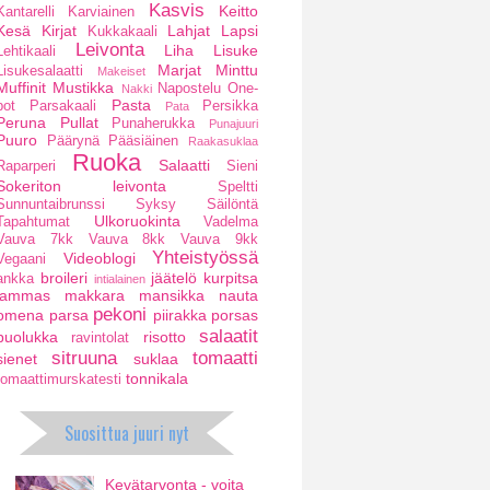
Kasvis
Keitto
Kantarelli
Karviainen
Kesä
Kirjat
Lahjat
Lapsi
Kukkakaali
Leivonta
Liha
Lisuke
Lehtikaali
Marjat
Minttu
Lisukesalaatti
Makeiset
Muffinit
Mustikka
Napostelu
One-
Nakki
Pasta
pot
Parsakaali
Persikka
Pata
Peruna
Pullat
Punaherukka
Punajuuri
Puuro
Päärynä
Pääsiäinen
Raakasuklaa
Ruoka
Salaatti
Raparperi
Sieni
Sokeriton leivonta
Speltti
Sunnuntaibrunssi
Syksy
Säilöntä
Ulkoruokinta
Tapahtumat
Vadelma
Vauva 7kk
Vauva 8kk
Vauva 9kk
Yhteistyössä
Videoblogi
Vegaani
broileri
jäätelö
kurpitsa
ankka
intialainen
lammas
makkara
mansikka
nauta
pekoni
omena
parsa
piirakka
porsas
salaatit
puolukka
risotto
ravintolat
sitruuna
tomaatti
sienet
suklaa
tonnikala
tomaattimurskatesti
Suosittua juuri nyt
Kevätarvonta - voita