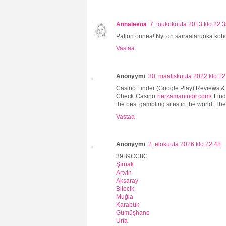
Annaleena
7. toukokuuta 2013 klo 22.
Paljon onnea! Nyt on sairaalaruoka kohd
Vastaa
Anonyymi
30. maaliskuuta 2022 klo 12
Casino Finder (Google Play) Reviews 
Check Casino
herzamanindir.com/
Fin
the best gambling sites in the world. The
Vastaa
Anonyymi
2. elokuuta 2026 klo 22.48
39B9CC8C
Şırnak
Artvin
Aksaray
Bilecik
Muğla
Karabük
Gümüşhane
Urfa