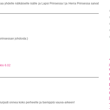
a yhdelle nälkäiselle isälle ja Lapsi Prinsessa I ja Herra Prinsessa saivat
prinsessan johdosta:)
klo 6.02
Hurjasti onnea koko perheelle ja tsemppiä vauva-arkeen!