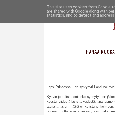
This site uses cookies from Google to 
are shared with Google along with per
statistics, and to detect and address
IHANAA RUOKA
Lapsi Prinsessa II on syntynyt! Lapsi voi hyvin
Kysyin jo salissa saisinko synnytyksen jälke
koostui viidestä lasista: vedestä, ananasmehu
aterialla lasien määrä oli kutistunut kolmeen, 
puuroa, mutta ehei suinkaan, sain viiliä, m