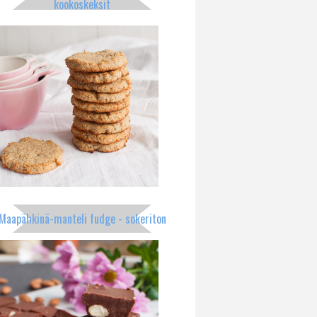
kookoskeksit
Maapähkinä-manteli fudge - sokeriton