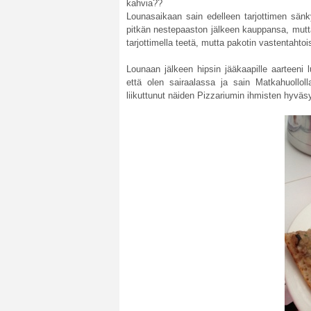
kahvia??
Lounasaikaan sain edelleen tarjottimen sänky
pitkän nestepaaston jälkeen kauppansa, mutta
tarjottimella teetä, mutta pakotin vastentahto
Lounaan jälkeen hipsin jääkaapille aarteeni l
että olen sairaalassa ja sain Matkahuolloll
liikuttunut näiden Pizzariumin ihmisten hyväsy