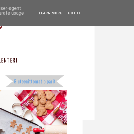
 user-agent
ö
nerate usage
LEARN MORE
GOT IT
ENTERI
Gluteenittomat piparit