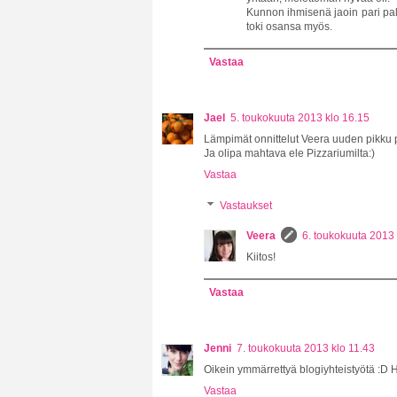
Kunnon ihmisenä jaoin pari pala
toki osansa myös.
Vastaa
Jael
5. toukokuuta 2013 klo 16.15
Lämpimät onnittelut Veera uuden pikku 
Ja olipa mahtava ele Pizzariumilta:)
Vastaa
Vastaukset
Veera
6. toukokuuta 2013 
Kiitos!
Vastaa
Jenni
7. toukokuuta 2013 klo 11.43
Oikein ymmärrettyä blogiyhteistyötä :D 
Vastaa