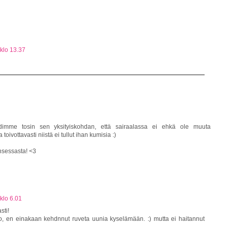
klo 13.37
hdimme tosin sen yksityiskohdan, että sairaalassa ei ehkä ole muuta
oivottavasti niistä ei tullut ihan kumisia :)
nsessasta! <3
klo 6.01
sti!
ro, en einakaan kehdnnut ruveta uunia kyselämään. :) mutta ei haitannut