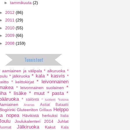
►
tammikuuta
(2)
►
2012
(86)
►
2011
(29)
►
2010
(55)
►
2009
(66)
►
2008
(159)
Tunnisteet
* aamiainen ja välipala
* alkuruoka
*
* kala
* kasvis
joulu
* jälkiruoka
*
* leivonnainen
keitto
* keittokirjat
makea
*
* leivonnainen suolainen
liha
* lisäke
* muut
* pasta
*
pääruoka
* säilöntä
* tuotteet
*kotona
Aamiainen
Astiat
Bataatti
Ananas
Helppo
Blogirinki
Gluteeniton
Grillaus
ja nopea
Hävikistä herkuksi
Italia
Joulu
Joulukalenteri 2014
Juhlat
Jälkiruoka
Kakut
Juomat
Kala