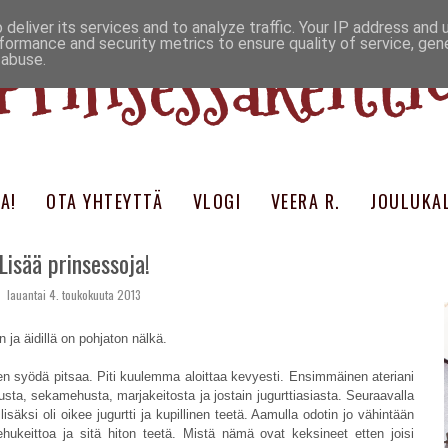
deliver its services and to analyze traffic. Your IP address and
Prinsessakeitti
formance and security metrics to ensure quality of service, ge
 abuse.
A!
OTA YHTEYTTÄ
VLOGI
VEERA R.
JOULUKAL
Lisää prinsessoja!
lauantai 4. toukokuuta 2013
 ja äidillä on pohjaton nälkä.
en syödä pitsaa. Piti kuulemma aloittaa kevyesti. Ensimmäinen ateriani
sta, sekamehusta, marjakeitosta ja jostain jugurttiasiasta. Seuraavalla
lisäksi oli oikee jugurtti ja kupillinen teetä. Aamulla odotin jo vähintään
ehukeittoa ja sitä hiton teetä. Mistä nämä ovat keksineet etten joisi