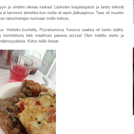
yn ja vihdoin oikeaa ruokaa! Läskinen karjalanpaisti ja lanttu tekivät
 ei tarvinnut ahnehtia kun mulla oli aarre jääkaapissa. Taas oli muuten
isen laitoshoitajan tuomaan mulle kahvia.
uo. Voitteko kuvitella, Pizzariumissa Turussa saakka oli luettu täältä,
a toimitettuna tätä maailman parasta pizzaa! Olen todella otettu ja
dämisyydestä. Kiitos teille ihanat