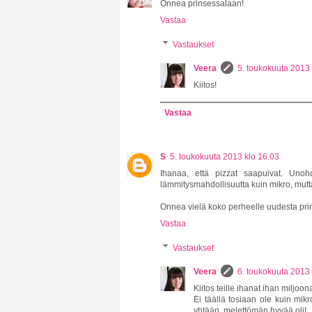
Onnea prinsessalaan!
Vastaa
Vastaukset
Veera
5. toukokuuta 2013 
Kiitos!
Vastaa
S
5. toukokuuta 2013 klo 16.03
Ihanaa, että pizzat saapuivat. Uno
lämmitysmahdollisuutta kuin mikro, mutta t
Onnea vielä koko perheelle uudesta pri
Vastaa
Vastaukset
Veera
6. toukokuuta 2013 
Kiitos teille ihanat ihan miljoona
Ei täällä tosiaan ole kuin mik
yhtään, melettömän hyvää oli!