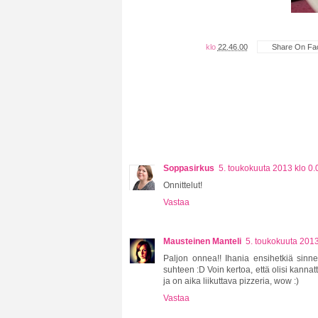
klo
22.46.00
Share On Fa
Soppasirkus
5. toukokuuta 2013 klo 0.
Onnittelut!
Vastaa
Mausteinen Manteli
5. toukokuuta 2013
Paljon onnea!! Ihania ensihetkiä sinne
suhteen :D Voin kertoa, että olisi kanna
ja on aika liikuttava pizzeria, wow :)
Vastaa