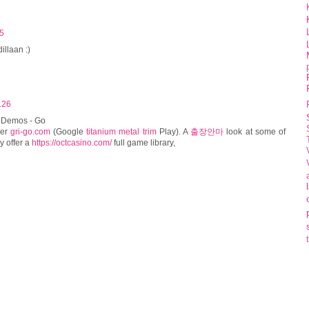
35
illaan :)
.26
& Demos - Go
der
gri-go.com
(Google
titanium metal trim
Play). A
출장안마
look at some of
y offer a
https://octcasino.com/
full game library,