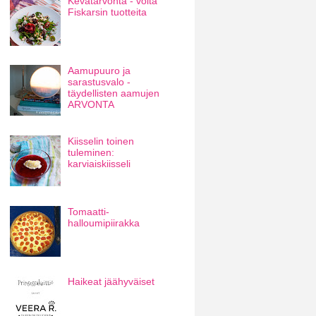
Kevätarvonta - voita
Fiskarsin tuotteita
Aamupuuro ja
sarastusvalo -
täydellisten aamujen
ARVONTA
Kiisselin toinen
tuleminen:
karviaiskiisseli
Tomaatti-
halloumipiirakka
Haikeat jäähyväiset