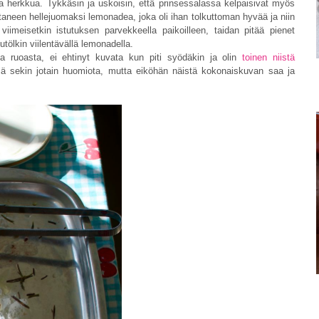
ta herkkua. Tykkäsin ja uskoisin, että prinsessalassa kelpaisivat myös
staneen hellejuomaksi lemonadea, joka oli ihan tolkuttoman hyvää ja niin
viimeisetkin istutuksen parvekkeella paikoilleen, taidan pitää pienet
utölkin viilentävällä lemonadella.
a ruoasta, ei ehtinyt kuvata kun piti syödäkin ja olin
toinen niistä
llä sekin jotain huomiota, mutta eiköhän näistä kokonaiskuvan saa ja