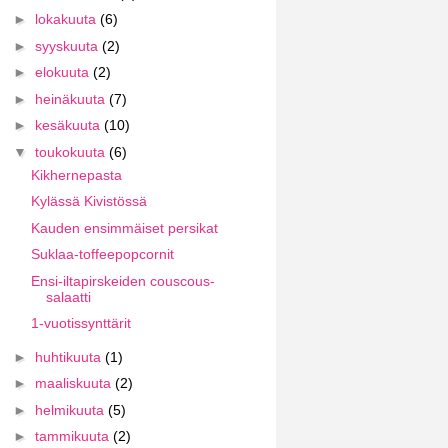
►
lokakuuta
(6)
►
syyskuuta
(2)
►
elokuuta
(2)
►
heinäkuuta
(7)
►
kesäkuuta
(10)
▼
toukokuuta
(6)
Kikhernepasta
Kylässä Kivistössä
Kauden ensimmäiset persikat
Suklaa-toffeepopcornit
Ensi-iltapirskeiden couscous-
salaatti
1-vuotissynttärit
►
huhtikuuta
(1)
►
maaliskuuta
(2)
►
helmikuuta
(5)
►
tammikuuta
(2)