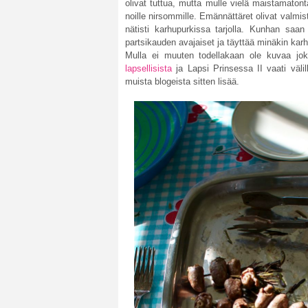
olivat tuttua, mutta mulle vielä maistamaton
noille nirsommille. Emännättäret olivat valmi
nätisti karhupurkissa tarjolla. Kunhan saan 
partsikauden avajaiset ja täyttää minäkin karh
Mulla ei muuten todellakaan ole kuvaa jok
lapsellisista
ja Lapsi Prinsessa II vaati väli
muista blogeista sitten lisää.