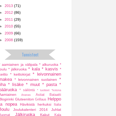
►
2013
(71)
►
2012
(86)
►
2011
(29)
►
2010
(55)
►
2009
(66)
►
2008
(159)
Tunnisteet
* aamiainen ja välipala
* alkuruoka
*
* kala
* kasvis
joulu
* jälkiruoka
*
* leivonnainen
keitto
* keittokirjat
makea
*
* leivonnainen suolainen
liha
* lisäke
* muut
* pasta
*
pääruoka
* säilöntä
* tuotteet
*kotona
Aamiainen
Astiat
Bataatti
Ananas
Helppo
Blogirinki
Gluteeniton
Grillaus
ja nopea
Hävikistä herkuksi
Italia
Joulu
Joulukalenteri 2014
Juhlat
Jälkiruoka
Kakut
Juomat
Kala