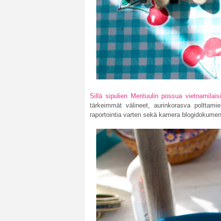
Sillä sipulien Merituulin possua vietnamilaisi
tärkeimmät välineet, aurinkorasva polttami
raportointia varten sekä kamera blogidokumento