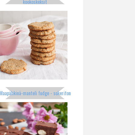
kookoskeksit
Maapähkinä-manteli fudge - sokeriton