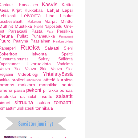
Kasvis
Keitto
Kantarelli
Karviainen
Kesä
Kirjat
Lahjat
Lapsi
Kukkakaali
Leivonta
Liha
Lisuke
Lehtikaali
Marjat
Minttu
Lisukesalaatti
Makeiset
Muffinit
Mustikka
Napostelu
One-
Nakki
Pasta
pot
Parsakaali
Persikka
Pata
Peruna
Pullat
Punaherukka
Punajuuri
Puuro
Päärynä
Pääsiäinen
Raakasuklaa
Ruoka
Salaatti
Raparperi
Sieni
Sokeriton leivonta
Speltti
Sunnuntaibrunssi
Syksy
Säilöntä
Ulkoruokinta
Tapahtumat
Vadelma
Vauva 7kk
Vauva 8kk
Vauva 9kk
Yhteistyössä
Videoblogi
Vegaani
broileri
jäätelö
kurpitsa
ankka
intialainen
lammas
makkara
mansikka
nauta
pekoni
omena
parsa
piirakka
porsas
salaatit
puolukka
risotto
ravintolat
sitruuna
tomaatti
sienet
suklaa
tonnikala
tomaattimurskatesti
Suosittua juuri nyt