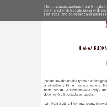
This site uses cookies from Google to 
are shared with Google along with per
statistics, and to detect and address
IHANAA RUOKA
Ihanana kevätlauantaina ryhmä ruokabloggaaj
ja vähintään yhtä hurmaavasta ruoasta. Prin
ihania herkku- ja tunnelmakuvia löytyy Inst
blogeihin löydät postauksen lopusta.
Isäntäväki aloitti grillihommat rosmariininoksi