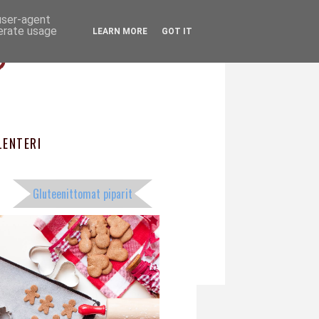
 user-agent
ö
nerate usage
LEARN MORE
GOT IT
ENTERI
Gluteenittomat piparit