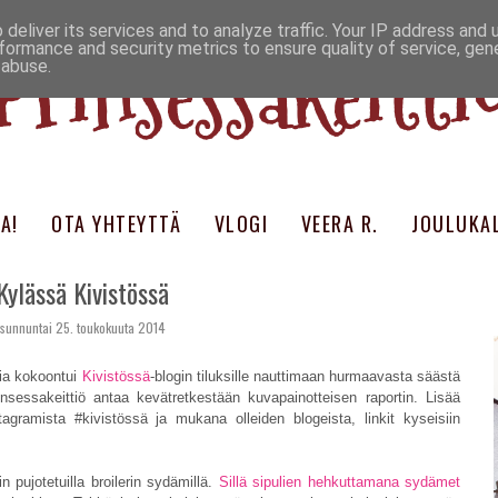
deliver its services and to analyze traffic. Your IP address and
Prinsessakeitti
formance and security metrics to ensure quality of service, ge
 abuse.
A!
OTA YHTEYTTÄ
VLOGI
VEERA R.
JOULUKAL
Kylässä Kivistössä
sunnuntai 25. toukokuuta 2014
ia kokoontui
Kivistössä
-blogin tiluksille nauttimaan hurmaavasta säästä
sessakeittiö antaa kevätretkestään kuvapainotteisen raportin. Lisää
agramista #kivistössä ja mukana olleiden blogeista, linkit kyseisiin
in pujotetuilla broilerin sydämillä.
Sillä sipulien hehkuttamana sydämet