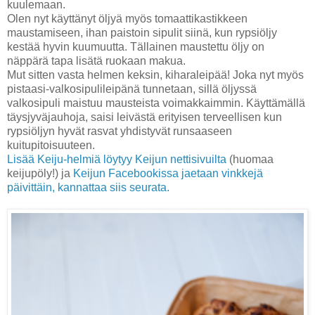
kuulemaan.
Olen nyt käyttänyt öljyä myös tomaattikastikkeen
maustamiseen, ihan paistoin sipulit siinä, kun rypsiöljy
kestää hyvin kuumuutta. Tällainen maustettu öljy on
näppärä tapa lisätä ruokaan makua.
Mut sitten vasta helmen keksin, kiharaleipää! Joka nyt myös
pistaasi-valkosipulileipänä tunnetaan, sillä öljyssä
valkosipuli maistuu mausteista voimakkaimmin. Käyttämällä
täysjyväjauhoja, saisi leivästä erityisen terveellisen kun
rypsiöljyn hyvät rasvat yhdistyvät runsaaseen
kuitupitoisuuteen.
Lisää Keiju-helmiä löytyy Keijun nettisivuilta
(huomaa
keijupöly!) ja
Keijun Facebookissa jaetaan vinkkejä
päivittäin, kannattaa siis seurata.