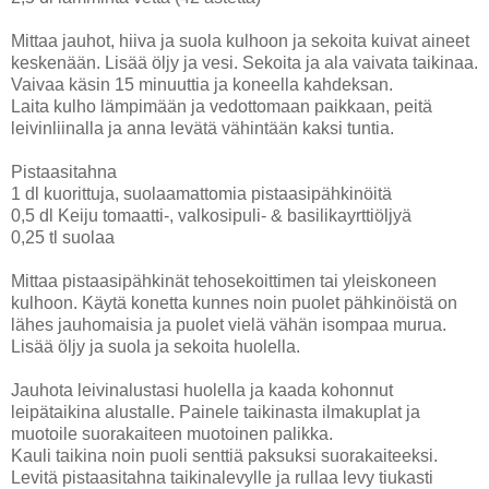
Mittaa jauhot, hiiva ja suola kulhoon ja sekoita kuivat aineet
keskenään. Lisää öljy ja vesi. Sekoita ja ala vaivata taikinaa.
Vaivaa käsin 15 minuuttia ja koneella kahdeksan.
Laita kulho lämpimään ja vedottomaan paikkaan, peitä
leivinliinalla ja anna levätä vähintään kaksi tuntia.
Pistaasitahna
1 dl kuorittuja, suolaamattomia pistaasipähkinöitä
0,5 dl Keiju tomaatti-, valkosipuli- & basilikayrttiöljyä
0,25 tl suolaa
Mittaa pistaasipähkinät tehosekoittimen tai yleiskoneen
kulhoon. Käytä konetta kunnes noin puolet pähkinöistä on
lähes jauhomaisia ja puolet vielä vähän isompaa murua.
Lisää öljy ja suola ja sekoita huolella.
Jauhota leivinalustasi huolella ja kaada kohonnut
leipätaikina alustalle. Painele taikinasta ilmakuplat ja
muotoile suorakaiteen muotoinen palikka.
Kauli taikina noin puoli senttiä paksuksi suorakaiteeksi.
Levitä pistaasitahna taikinalevylle ja rullaa levy tiukasti