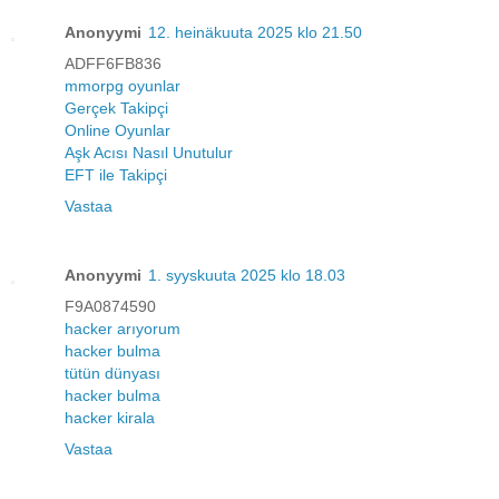
Anonyymi
12. heinäkuuta 2025 klo 21.50
ADFF6FB836
mmorpg oyunlar
Gerçek Takipçi
Online Oyunlar
Aşk Acısı Nasıl Unutulur
EFT ile Takipçi
Vastaa
Anonyymi
1. syyskuuta 2025 klo 18.03
F9A0874590
hacker arıyorum
hacker bulma
tütün dünyası
hacker bulma
hacker kirala
Vastaa