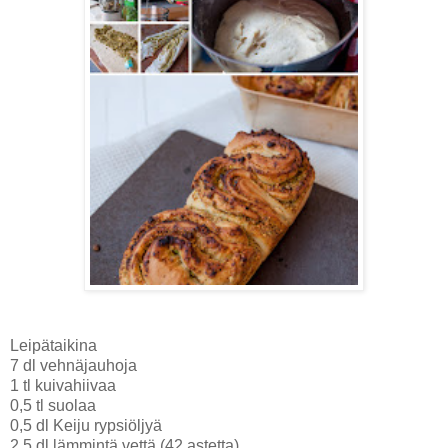
Leipätaikina
7 dl vehnäjauhoja
1 tl kuivahiivaa
0,5 tl suolaa
0,5 dl Keiju rypsiöljyä
2,5 dl lämmintä vettä (42 astetta)