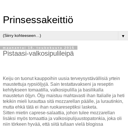
Prinsessakeittiö
▼
maanantai 18. toukokuuta 2015
Pistaasi-valkosipulileipä
Keiju on tuonut kauppoihin uusia terveysystävällisiä yrtein
maustettuja rypsiöljyjä. Sain testattavakseni ja reseptin
kehitykseen tomaatilla, valkosipulilla ja basilikalla
maustetun öljyn. Öljy maistuu mahtavasti ihan Italialle ja heti
tekikin mieli lurauttaa sitä mozzarellan päälle, ja lurautinkin,
mutta ehkä tätä ei ihan ruokareseptiksi lasketa.
Sitten mietin caprese-salaattia, johon tulee mozzarellan
lisäksi myös tomaattia ja valkosipulijuustopatonkia, joka oli
niin törkeen hyvää, että siitä tullaan vielä blogissa