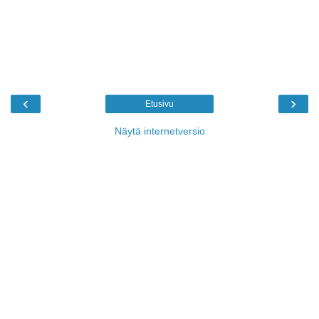
‹
›
Etusivu
Näytä internetversio