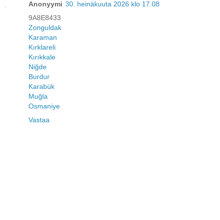
Anonyymi
30. heinäkuuta 2026 klo 17.08
9A8E8433
Zonguldak
Karaman
Kırklareli
Kırıkkale
Niğde
Burdur
Karabük
Muğla
Osmaniye
Vastaa