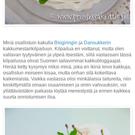
Minä osallistuin kakulla
Blogiringin
ja
Dansukkerin
kakkumestarikilpailuun. Kilpailua en voittanut, mutta olen
valtavan tyytyväinen ja ylpeä itsestäni, sillä vastassani tässä
kilpailussa olivat Suomen taitavimmat kakkubloggaajat.
Herää tietty kysymys miksi minä, joka en ikinä leivo kakkuja,
osallistun moiseen kisaa, mutta onhan sitä kokeiltava
kaikenlaista. Vaikka vastassa olisi minkälaisia taitureita, niin
keskittymällä omaan osaamiseen ja omin vahvuuksiin, voi
yllättävästäkin paikasta löytää menestystä ja ennen kaikkea
suurta onnistumisen iloa.