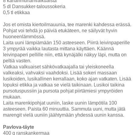
8 kananmunanvalkuaista
5 dl Dansukker-taloussokeria
0,5 tl etikkaa
Jos et omista kiertoilmauunia, tee marenki kahdessa erässä.
Pohjat voi tehdä jo päiviä etukäteen, ne säilyvät hyvin
huoneenlämmössä.
Laita uuni lämpiämään 150 asteeseen. Piirrä leivinpaperille
3 ympyrää vaikka lautasta mittana käyttäen. Käännä
leivinpaperi pellille niin, että kynäjälki näkyy läpi, mutta on
peltiä vasten.
Vatkaa valkuaiset sähkövatkaajalla tai yleiskoneella
valkeaksi, vahvaksi vaahdoksi. Lisää sokeri massaan
lusikoiden, lusikallinen kerrallaan, koko ajan vatkaten. Lisää
lopuksi etikka ja vatkaa se vielä taikinaan. Lusikoi taikina
pursotuspussiin ja pursota pohjat piirtämiesi ympyröiden
mukaan.
Laita marenkipohjat uuniin, laske uunin lämpötila 100
asteeseen. Paista 60 minuuttia. Sammuta uuni, mutta jätä
marengit vielä uuniin jäähtymään yhdessä uunin kanssa.
Pavlova-täyte
400 g ranskankermaa