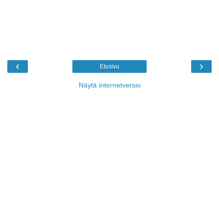
‹
›
Etusivu
Näytä internetversio