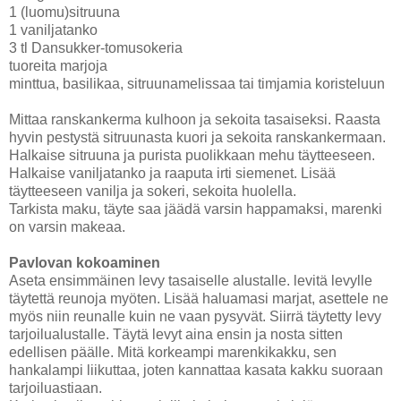
1 (luomu)sitruuna
1 vaniljatanko
3 tl Dansukker-tomusokeria
tuoreita marjoja
minttua, basilikaa, sitruunamelissaa tai timjamia koristeluun
Mittaa ranskankerma kulhoon ja sekoita tasaiseksi. Raasta
hyvin pestystä sitruunasta kuori ja sekoita ranskankermaan.
Halkaise sitruuna ja purista puolikkaan mehu täytteeseen.
Halkaise vaniljatanko ja raaputa irti siemenet. Lisää
täytteeseen vanilja ja sokeri, sekoita huolella.
Tarkista maku, täyte saa jäädä varsin happamaksi, marenki
on varsin makeaa.
Pavlovan kokoaminen
Aseta ensimmäinen levy tasaiselle alustalle. levitä levylle
täytettä reunoja myöten. Lisää haluamasi marjat, asettele ne
myös niin reunalle kuin ne vaan pysyvät. Siirrä täytetty levy
tarjoilualustalle. Täytä levyt aina ensin ja nosta sitten
edellisen päälle. Mitä korkeampi marenkikakku, sen
hankalampi liikuttaa, joten kannattaa kasata kakku suoraan
tarjoiluastiaan.