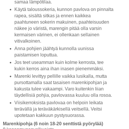
samaa lämpötilaa.
Käytä taloussokeria, kunnon pavlova on pinnalta
rapea, sisältä sitkas ja ennen kaikkea
paahtuneen sokerin makuinen, paahteisuuden
näkee jo väristä, marengin pitää olla varsin
kermaisen värinen, ei ollenkaan sellainen
vitivalkoinen.
Anna pohjien jäähtyä kunnolla uunissa
paistamisen loputtua.
Jos teet useamman kuin kolme kerrosta, tee
kukin kerros aina ihan inasen pienemmäksi.
Marenki levittyy pellille vaikka lusikalla, mutta
pursottamalla saat tasaisen marenkipohjan ja
kakusta tulee vakaampi. Varo kuitenkin liian
täydellisiä pohjia, pavlovassa kuuluu olla rosoa.
Viisikerroksista pavlovaa on helpoin leikata
terävällä ja teräväkärkisellä veitsellä. Veitsi
upotetaan kakkuun pystysuorassa.
Marenkipohja (6 noin 18-20 senttistä pyörylää)