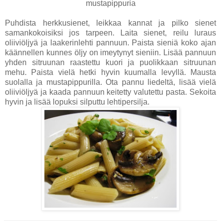
mustapippuria
Puhdista herkkusienet, leikkaa kannat ja pilko sienet
samankokoisiksi jos tarpeen. Laita sienet, reilu luraus
oliiviöljyä ja laakerinlehti pannuun. Paista sieniä koko ajan
käännellen kunnes öljy on imeytynyt sieniin. Lisää pannuun
yhden sitruunan raastettu kuori ja puolikkaan sitruunan
mehu. Paista vielä hetki hyvin kuumalla levyllä. Mausta
suolalla ja mustapippurilla. Ota pannu liedeltä, lisää vielä
oliiviöljyä ja kaada pannuun keitetty valutettu pasta. Sekoita
hyvin ja lisää lopuksi silputtu lehtipersilja.