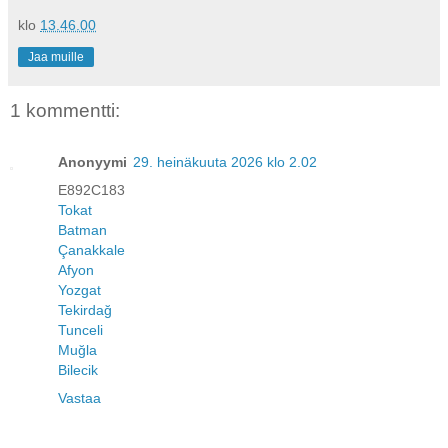
klo
13.46.00
Jaa muille
1 kommentti:
Anonyymi
29. heinäkuuta 2026 klo 2.02
E892C183
Tokat
Batman
Çanakkale
Afyon
Yozgat
Tekirdağ
Tunceli
Muğla
Bilecik
Vastaa