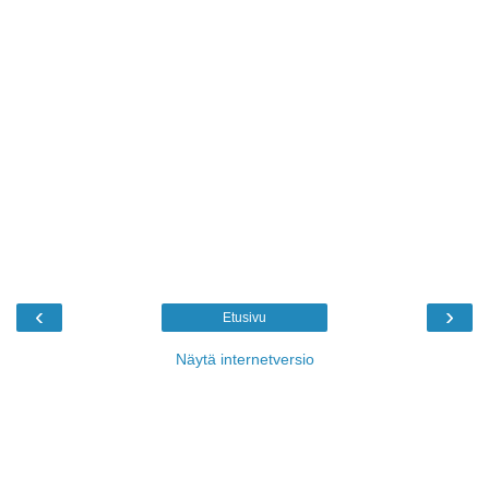
‹
›
Etusivu
Näytä internetversio