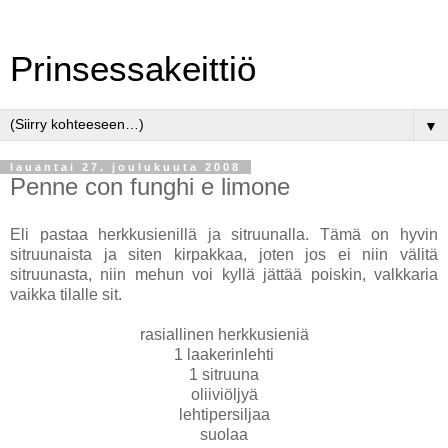
Prinsessakeittiö
▼
lauantai 27. joulukuuta 2008
Penne con funghi e limone
Eli pastaa herkkusienillä ja sitruunalla. Tämä on hyvin
sitruunaista ja siten kirpakkaa, joten jos ei niin välitä
sitruunasta, niin mehun voi kyllä jättää poiskin, valkkaria
vaikka tilalle sit.
rasiallinen herkkusieniä
1 laakerinlehti
1 sitruuna
oliiviöljyä
lehtipersiljaa
suolaa