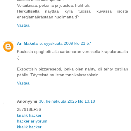
Voitaikinaa, pekonia ja juustoa, huhhuh..
Herkulliselta näyttää kyllä tuossa kuvassa isosta
energiamäärästään huolimatta :P
Vastaa
Ari Makela
5. syyskuuta 2009 klo 21.57
Kuulosta spaghetti alla carbonaran veroiselta krapularuoalta
:)
Eksoottisin pizzaresepti, jonka olen nähty, oli tehty tortillan
päälle. Täytteistä muistan tonnikalasashimin.
Vastaa
Anonyymi
30. heinäkuuta 2025 klo 13.18
257918EF36
kiralık hacker
hacker arıyorum
kiralık hacker