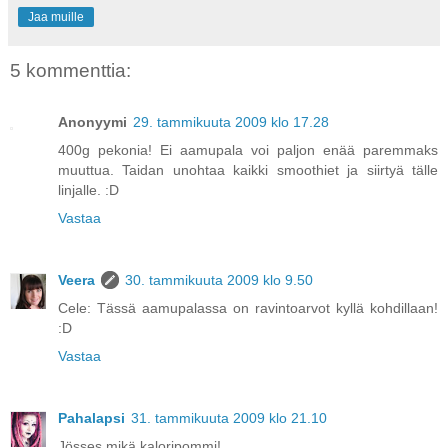
Jaa muille
5 kommenttia:
Anonyymi
29. tammikuuta 2009 klo 17.28
400g pekonia! Ei aamupala voi paljon enää paremmaks
muuttua. Taidan unohtaa kaikki smoothiet ja siirtyä tälle
linjalle. :D
Vastaa
Veera
30. tammikuuta 2009 klo 9.50
Cele: Tässä aamupalassa on ravintoarvot kyllä kohdillaan!
:D
Vastaa
Pahalapsi
31. tammikuuta 2009 klo 21.10
Jösses mikä kaloripommi!