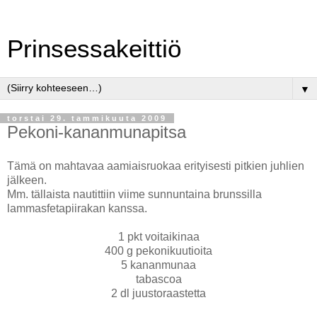
Prinsessakeittiö
▼
torstai 29. tammikuuta 2009
Pekoni-kananmunapitsa
Tämä on mahtavaa aamiaisruokaa erityisesti pitkien juhlien
jälkeen.
Mm. tällaista nautittiin viime sunnuntaina brunssilla
lammasfetapiirakan kanssa.
1 pkt voitaikinaa
400 g pekonikuutioita
5 kananmunaa
tabascoa
2 dl juustoraastetta