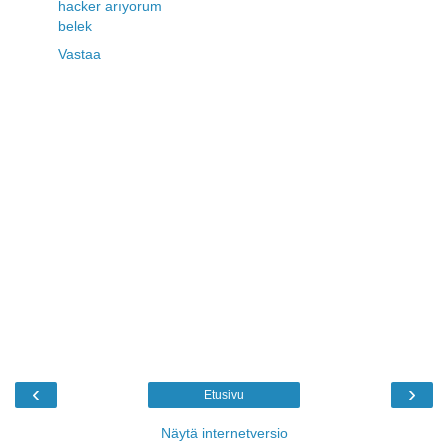
hacker arıyorum
belek
Vastaa
‹
›
Etusivu
Näytä internetversio