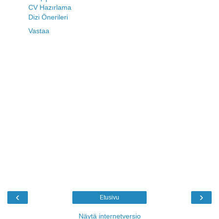
CV Hazırlama
Dizi Önerileri
Vastaa
‹
›
Etusivu
Näytä internetversio