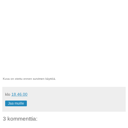
Kuva on otettu ennen survimen käyttöä.
klo
18.46.00
Jaa muille
3 kommenttia: