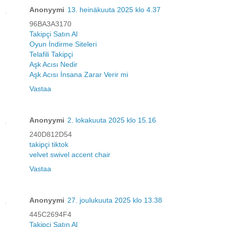
Anonyymi
13. heinäkuuta 2025 klo 4.37
96BA3A3170
Takipçi Satın Al
Oyun İndirme Siteleri
Telafili Takipçi
Aşk Acısı Nedir
Aşk Acısı İnsana Zarar Verir mi
Vastaa
Anonyymi
2. lokakuuta 2025 klo 15.16
240D812D54
takipçi tiktok
velvet swivel accent chair
Vastaa
Anonyymi
27. joulukuuta 2025 klo 13.38
445C2694F4
Takipçi Satın Al