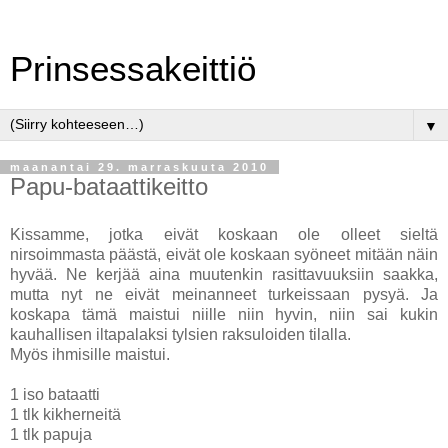
Prinsessakeittiö
▼
maanantai 29. marraskuuta 2010
Papu-bataattikeitto
Kissamme, jotka eivät koskaan ole olleet sieltä
nirsoimmasta päästä, eivät ole koskaan syöneet mitään näin
hyvää. Ne kerjää aina muutenkin rasittavuuksiin saakka,
mutta nyt ne eivät meinanneet turkeissaan pysyä. Ja
koskapa tämä maistui niille niin hyvin, niin sai kukin
kauhallisen iltapalaksi tylsien raksuloiden tilalla.
Myös ihmisille maistui.
1 iso bataatti
1 tlk kikherneitä
1 tlk papuja