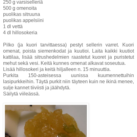
250 g varsiselleriä
500 g omenoita
puolikas sitruuna
puolikas appelsiini
1 dl vettä
4 dl hillosokeria
Pilko (ja kuori tarvittaessa) pestyt sellerin varret. Kuori
omenat, poista siemenkodat ja kuutioi. Laita kaikki kuutiot
kattilaa, lisää sitrushedelmien raastetut kuoret ja puristetut
mehut sekä vesi. Keitä kunnes omenat alkavat soseutua.
Lisää hillosokeri ja keitä hiljalleen n. 15 minuuttia.
Purkita 150-asteisessa uunissa kuumennettuihin
lasipurkkeihin. Täytä purkit niin täyteen kuin ne ikinä menee,
sulje kannet tiiviisti ja jäähdytä.
Säilytä viileässä.