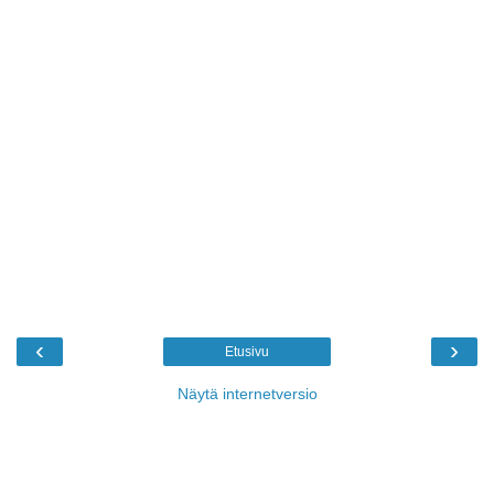
‹
›
Etusivu
Näytä internetversio