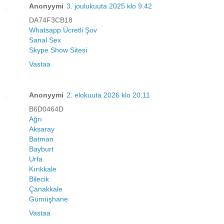
Anonyymi
3. joulukuuta 2025 klo 9.42
DA74F3CB18
Whatsapp Ücretli Şov
Sanal Sex
Skype Show Sitesi
Vastaa
Anonyymi
2. elokuuta 2026 klo 20.11
B6D0464D
Ağrı
Aksaray
Batman
Bayburt
Urfa
Kırıkkale
Bilecik
Çanakkale
Gümüşhane
Vastaa