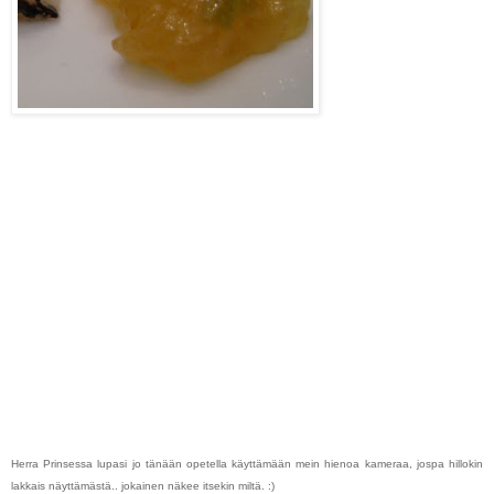
Herra Prinsessa lupasi jo tänään opetella käyttämään mein hienoa kameraa, jospa hillokin
lakkais näyttämästä.. jokainen näkee itsekin miltä. :)