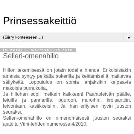
Prinsessakeittiö
▼
lauantai 6. marraskuuta 2010
Selleri-omenahillo
Hillon tekemisessä on jotain todella hienoa. Erikoisistakin
aineista syntyy pelkällä sokerilla ja keittämisellä maittavaa
säilykettä. Lopputulos on somia lahjaksikin kelpaavia
makoisia purnukoita.
Ja hillohan sopii melkein kaikkeen! Paahtoleivän päälle,
letuille ja pannarille, puuroon, muroihin, kroisanttiin,
leivontaan, kastikkeisiin.. Ja ihan erityisen hyvin juuston
seuraksi.
Selleri-omenahillo on nimenomaisesti juuston seuraksi
ajateltu Viini-lehden numerossa 4/2010.