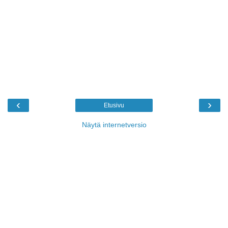
‹
›
Etusivu
Näytä internetversio