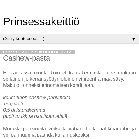
Prinsessakeittiö
▼
torstai 23. helmikuuta 2012
Cashew-pasta
Ei kai tässä muuta kuin et kaurakermasta tulee ruokaan
sellainen jo kerransyödyn oloinen vihreenharmaa sävy.
Maku oli onneksi erinomaisen kohdillaan.
kourallinen cashew-pähkinöitä
15 g voita
0,5 dl kaurakermaa
puoli ruukkua basilikan lehtiä
Murusta pähkinöitä veitsellä vähän. Laita pähkinärouhe ja
voi pannuun ja paahda kullanruskeaksi.