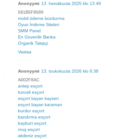
Anonyymi
13. heinäkuuta 2025 klo 13.49
581B5F8589
mobil ödeme bozdurma
Oyun İndirme Siteleri
SMM Panel
En Güvenilir Banka
Organik Takipçi
Vastaa
Anonyymi
13. toukokuuta 2026 klo 8.38
A002F8AC
antep esçort
tunceli esçort
esçort bayan kayseri
esçort bayan karaman
burdur esçort
bandırma esçort
bayburt esçort
muş esçort
akdeniz esçort