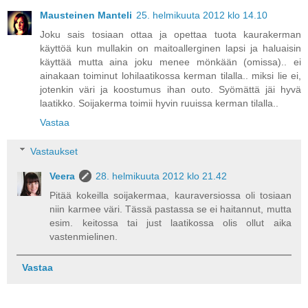
Mausteinen Manteli
25. helmikuuta 2012 klo 14.10
Joku sais tosiaan ottaa ja opettaa tuota kaurakerman
käyttöä kun mullakin on maitoallerginen lapsi ja haluaisin
käyttää mutta aina joku menee mönkään (omissa).. ei
ainakaan toiminut lohilaatikossa kerman tilalla.. miksi lie ei,
jotenkin väri ja koostumus ihan outo. Syömättä jäi hyvä
laatikko. Soijakerma toimii hyvin ruuissa kerman tilalla..
Vastaa
Vastaukset
Veera
28. helmikuuta 2012 klo 21.42
Pitää kokeilla soijakermaa, kauraversiossa oli tosiaan
niin karmee väri. Tässä pastassa se ei haitannut, mutta
esim. keitossa tai just laatikossa olis ollut aika
vastenmielinen.
Vastaa