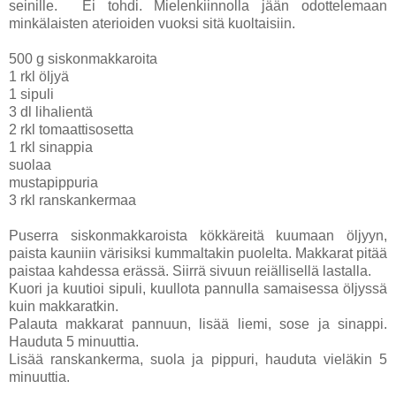
seinille. Ei tohdi. Mielenkiinnolla jään odottelemaan
minkälaisten aterioiden vuoksi sitä kuoltaisiin.
500 g siskonmakkaroita
1 rkl öljyä
1 sipuli
3 dl lihalientä
2 rkl tomaattisosetta
1 rkl sinappia
suolaa
mustapippuria
3 rkl ranskankermaa
Puserra siskonmakkaroista kökkäreitä kuumaan öljyyn,
paista kauniin värisiksi kummaltakin puolelta. Makkarat pitää
paistaa kahdessa erässä. Siirrä sivuun reiällisellä lastalla.
Kuori ja kuutioi sipuli, kuullota pannulla samaisessa öljyssä
kuin makkaratkin.
Palauta makkarat pannuun, lisää liemi, sose ja sinappi.
Hauduta 5 minuuttia.
Lisää ranskankerma, suola ja pippuri, hauduta vieläkin 5
minuuttia.