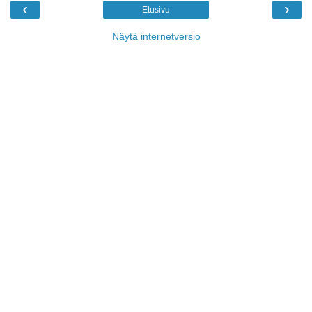
‹
›
Etusivu
Näytä internetversio