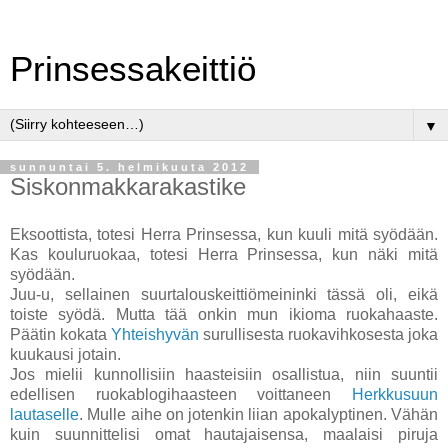
Prinsessakeittiö
▼
sunnuntai 5. helmikuuta 2012
Siskonmakkarakastike
Eksoottista, totesi Herra Prinsessa, kun kuuli mitä syödään.
Kas kouluruokaa, totesi Herra Prinsessa, kun näki mitä
syödään.
Juu-u, sellainen suurtalouskeittiömeininki tässä oli, eikä
toiste syödä. Mutta tää onkin mun ikioma ruokahaaste.
Päätin kokata
Yhteishyvän
surullisesta ruokavihkosesta joka
kuukausi jotain.
Jos mielii kunnollisiin haasteisiin osallistua, niin suuntii
edellisen ruokablogihaasteen voittaneen
Herkkusuun
lautaselle
. Mulle aihe on jotenkin liian apokalyptinen. Vähän
kuin suunnittelisi omat hautajaisensa, maalaisi piruja