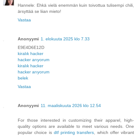
Hannele: Ehkä vielä enemmän kuin toivottua tulisempi chili,
ärsyttää se liian mieto!
Vastaa
Anonyymi
1. elokuuta 2025 klo 7.33
E9E4D6E12D
kiralık hacker
hacker arıyorum
kiralık hacker
hacker arıyorum
belek
Vastaa
Anonyymi
11. maaliskuuta 2026 klo 12.54
For those interested in customizing their apparel, high-
quality options are available to meet various needs. One
popular choice is
dtf printing transfers
, which offer vibrant