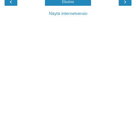
‹
›
Etusivu
Näytä internetversio