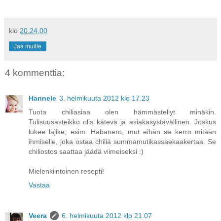
klo
20.24.00
Jaa muille
4 kommenttia:
Hannele
3. helmikuuta 2012 klo 17.23
Tuota chiliasiaa olen hämmästellyt minäkin.
Tulisuusasteikko olis kätevä ja asiakasystävällinen. Joskus
lukee lajike, esim. Habanero, mut eihän se kerro mitään
ihmiselle, joka ostaa chiliä summamutikassaekaakertaa. Se
chiliostos saattaa jäädä viimeiseksi :)
Mielenkiintoinen resepti!
Vastaa
Veera
6. helmikuuta 2012 klo 21.07