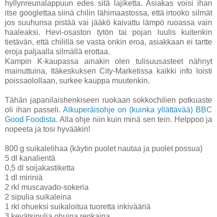
hyllynreunalappuun edes sitä lajiketta. Asiakas voisi ihan
itse googlettaa siinä chilin lähimaastossa, että irtooko silmät
jos suuhunsa pistää vai jääkö kaivattu lämpö ruoassa vain
haaleaksi. Hevi-osaston tytön tai pojan luulis kuitenkin
tietävän, että chilillä se vasta onkin eroa, asiakkaan ei tartte
eroja paljaalla silmällä erottaa.
Kampin K-kaupassa ainakin olen tulisuusasteet nähnyt
mainuttuina, Itäkeskuksen City-Marketissa kaikki info loisti
poissaolollaan, surkee kauppa muutenkin.
Tähän japanilaishenkiseen ruokaan sokkochilien potkuaste
oli ihan passeli.
Alkuperäisohje on (kuinka yllättävää) BBC
Good Foodista
. Alla ohje niin kuin minä sen tein. Helppoo ja
nopeeta ja tosi hyvääkin!
800 g suikalelihaa (käytin puolet nautaa ja puolet possua)
5 dl kanalientä
0,5 dl soijakastiketta
1 dl miriniä
2 rkl muscavado-sokeria
2 sipulia suikaleina
1 rkl ohueksi suikaloitua tuoretta inkivääriä
3 kevätsipulia ohuina renkaina