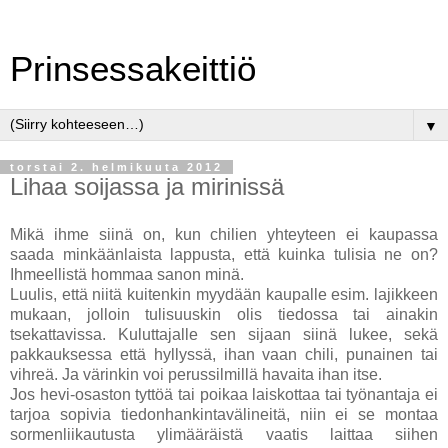
Prinsessakeittiö
▼
torstai 2. helmikuuta 2012
Lihaa soijassa ja mirinissä
Mikä ihme siinä on, kun chilien yhteyteen ei kaupassa
saada minkäänlaista lappusta, että kuinka tulisia ne on?
Ihmeellistä hommaa sanon minä.
Luulis, että niitä kuitenkin myydään kaupalle esim. lajikkeen
mukaan, jolloin tulisuuskin olis tiedossa tai ainakin
tsekattavissa. Kuluttajalle sen sijaan siinä lukee, sekä
pakkauksessa että hyllyssä, ihan vaan chili, punainen tai
vihreä. Ja värinkin voi perussilmillä havaita ihan itse.
Jos hevi-osaston tyttöä tai poikaa laiskottaa tai työnantaja ei
tarjoa sopivia tiedonhankintavälineitä, niin ei se montaa
sormenliikautusta ylimääräistä vaatis laittaa siihen