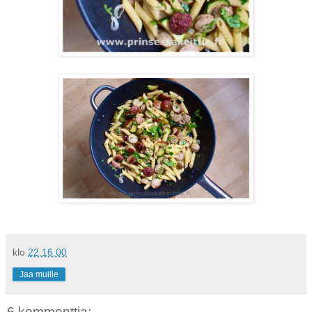
klo
22.16.00
Jaa muille
6 kommenttia: