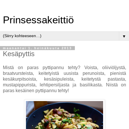
Prinsessakeittiö
▼
maanantai 1. heinäkuuta 2013
Kesäpyttis
Mistä on paras pyttipannu tehty? Voista, oliiviöljystä,
braatvursteista, keitetyistä uusista perunoista, pienistä
kesäkurpitsoista, kesäsipuleista, keitetystä pastasta,
mustapippurista, lehtipersiljasta ja basilikasta. Niistä on
paras kesäinen pyttipannu tehty!