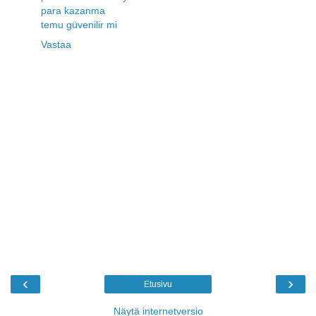
para kazanma
temu güvenilir mi
Vastaa
‹
›
Etusivu
Näytä internetversio