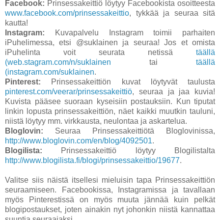
Facebook:
Prinsessakeittiö löytyy Facebookista osoitteesta
www.facebook.com/prinsessakeittio
, tykkää ja seuraa sitä
kautta!
Instagram:
Kuvapalvelu Instagram toimii parhaiten
iPuhelimessa, etsi @suklainen ja seuraa! Jos et omista
iPuhelinta voit seurata netissä
täällä
(web.stagram.com/n/suklainen
tai
täällä
(instagram.com/suklainen
.
Pinterest:
Prinsessakeittiön kuvat löytyvät taulusta
pinterest.com/veerar/prinsessakeittiö
, seuraa ja jaa kuvia!
Kuvista pääsee suoraan kyseisiin postauksiin. Kun tiputat
linkin lopusta prinsessakeittiön, näet kaikki muutkin tauluni,
niistä löytyy mm. virkkausta, neulontaa ja askartelua.
Bloglovin:
Seuraa Prinsessakeittiötä Bloglovinissa,
http://www.bloglovin.com/en/blog/4092501
.
Blogilista:
Prinsessakeittiö löytyy Blogilistalta
http://www.blogilista.fi/blogi/prinsessakeittio/19677
.
Valitse siis näistä itsellesi mieluisin tapa Prinsessakeittiön
seuraamiseen. Facebookissa, Instagramissa ja tavallaan
myös Pinterestissä on myös muuta jännää kuin pelkät
blogipostaukset, joten ainakin nyt johonkin niistä kannattaa
suuntia seuraajaksi.