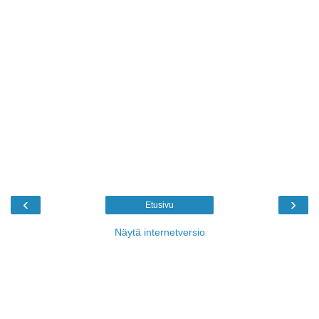
‹
›
Etusivu
Näytä internetversio