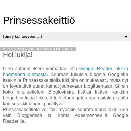
Prinsessakeittiö
▼
sunnuntai 30. kesäkuuta 2013
Hoi lukija!
Olen antanut itseni ymmärtää, että
Google Reader lakkaa
huomenna olemasta
. Seuraan lukuisia blogeja Googlella
itsekin ja Prinsessakeittiöllä lukijoita on mukavasti, mutta nyt
on löydettävä uudet keinot jouhevaan blogiluentaan. Siirsin
koko lukuluetteloni Blogloviniin, lisäksi lisäsin kaikkiin
blogeihini lisää linkkejä luetteloon, joten näen sitäkin kautta
kun suosikkiblogini päivittyvät.
Prinsessakeittiötä voi toki myöskin seurata muuallakin kuin
vain Bloggerissa tai kohta edesmenneellä Google
Readerilla.