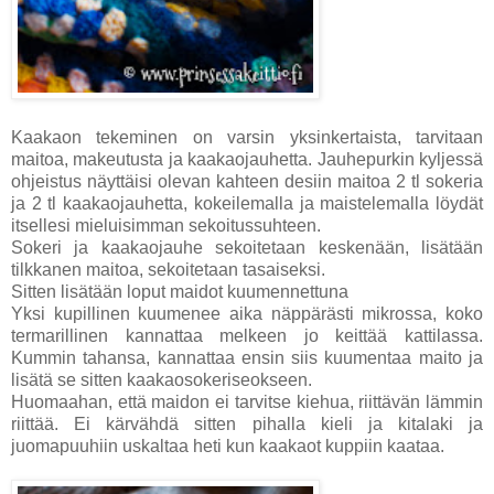
Kaakaon tekeminen on varsin yksinkertaista, tarvitaan
maitoa, makeutusta ja kaakaojauhetta. Jauhepurkin kyljessä
ohjeistus näyttäisi olevan kahteen desiin maitoa 2 tl sokeria
ja 2 tl kaakaojauhetta, kokeilemalla ja maistelemalla löydät
itsellesi mieluisimman sekoitussuhteen.
Sokeri ja kaakaojauhe sekoitetaan keskenään, lisätään
tilkkanen maitoa, sekoitetaan tasaiseksi.
Sitten lisätään loput maidot kuumennettuna
Yksi kupillinen kuumenee aika näppärästi mikrossa, koko
termarillinen kannattaa melkeen jo keittää kattilassa.
Kummin tahansa, kannattaa ensin siis kuumentaa maito ja
lisätä se sitten kaakaosokeriseokseen.
Huomaahan, että maidon ei tarvitse kiehua, riittävän lämmin
riittää. Ei kärvähdä sitten pihalla kieli ja kitalaki ja
juomapuuhiin uskaltaa heti kun kaakaot kuppiin kaataa.