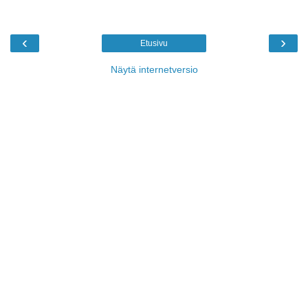
‹
›
Etusivu
Näytä internetversio