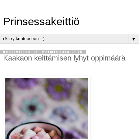
Prinsessakeittiö
▼
keskiviikko 11. helmikuuta 2015
Kaakaon keittämisen lyhyt oppimäärä