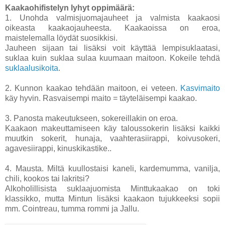
Kaakaohifistelyn lyhyt oppimäärä:
1. Unohda valmisjuomajauheet ja valmista kaakaosi
oikeasta kaakaojauheesta. Kaakaoissa on eroa,
maistelemalla löydät suosikkisi.
Jauheen sijaan tai lisäksi voit käyttää lempisuklaatasi,
suklaa kuin suklaa sulaa kuumaan maitoon. Kokeile tehdä
suklaalusikoita
.
2. Kunnon kaakao tehdään maitoon, ei veteen.
Kasvimaito
käy hyvin. Rasvaisempi maito = täyteläisempi kaakao.
3. Panosta makeutukseen, sokereillakin on eroa.
Kaakaon makeuttamiseen käy taloussokerin lisäksi kaikki
muutkin sokerit, hunaja, vaahterasiirappi, koivusokeri,
agavesiirappi, kinuskikastike..
4. Mausta. Miltä kuullostaisi kaneli, kardemumma, vanilja,
chili, kookos tai lakritsi?
Alkoholillisista suklaajuomista Minttukaakao on toki
klassikko, mutta Mintun lisäksi kaakaon tujukkeeksi sopii
mm. Cointreau, tumma rommi ja Jallu.