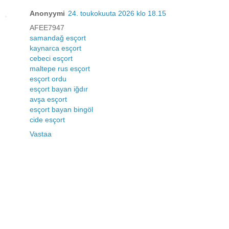
Anonyymi
24. toukokuuta 2026 klo 18.15
AFEE7947
samandağ esçort
kaynarca esçort
cebeci esçort
maltepe rus esçort
esçort ordu
esçort bayan iğdır
avşa esçort
esçort bayan bingöl
cide esçort
Vastaa