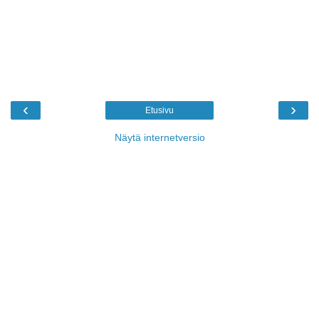
‹
›
Etusivu
Näytä internetversio