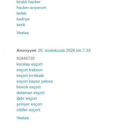
kiralık hacker
hacker arıyorum
belek
kadriye
serik
Vastaa
Anonyymi
20. toukokuuta 2026 klo 7.33
91845720
karatay esçort
esçort trabzon
esçort kırıkkale
esçort bayan yalova
birecik esçort
dalaman esçort
iğdır esçort
şirinyer esçort
nilüfer esçort
Vastaa