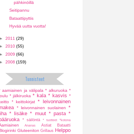
pähkinöillä
Seitipannu
Bataattipyttis
Hyvää uutta vuotta!
►
2011
(29)
►
2010
(55)
►
2009
(66)
►
2008
(159)
Tunnisteet
* aamiainen ja välipala
* alkuruoka
*
* kala
* kasvis
joulu
* jälkiruoka
*
* leivonnainen
keitto
* keittokirjat
makea
*
* leivonnainen suolainen
liha
* lisäke
* muut
* pasta
*
pääruoka
* säilöntä
* tuotteet
*kotona
Aamiainen
Astiat
Bataatti
Ananas
Helppo
Blogirinki
Gluteeniton
Grillaus