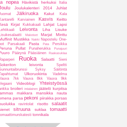
ja nopea
Hävikistä herkuksi
Italia
Joulu
Joulukalenteri 2014
Juhlat
Jälkiruoka
Kakut
Juomat
Kala
Kasvis
Keitto
Kantarelli
Karviainen
Kesä
Kirjat
Lahjat
Lapsi
Kukkakaali
Leivonta
Liha
Lisuke
Lehtikaali
Marjat
Minttu
Lisukesalaatti
Makeiset
Muffinit
Mustikka
Napostelu
One-
Nakki
Pasta
pot
Parsakaali
Persikka
Pata
Peruna
Pullat
Punaherukka
Punajuuri
Puuro
Päärynä
Pääsiäinen
Raakasuklaa
Ruoka
Salaatti
Raparperi
Sieni
Sokeriton leivonta
Speltti
Sunnuntaibrunssi
Syksy
Säilöntä
Ulkoruokinta
Tapahtumat
Vadelma
Vauva 7kk
Vauva 8kk
Vauva 9kk
Yhteistyössä
Videoblogi
Vegaani
broileri
jäätelö
kurpitsa
ankka
intialainen
lammas
makkara
mansikka
nauta
pekoni
omena
parsa
piirakka
porsas
salaatit
puolukka
risotto
ravintolat
sitruuna
tomaatti
sienet
suklaa
tonnikala
tomaattimurskatesti