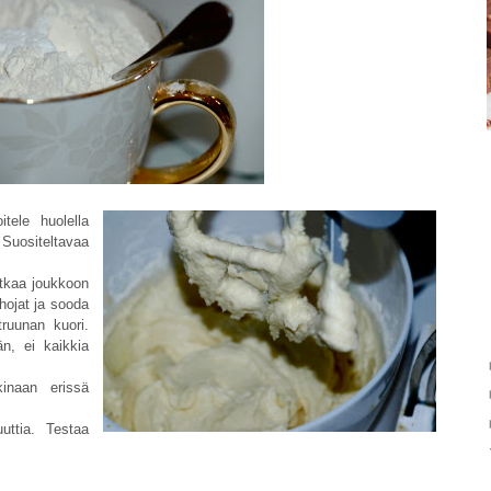
tele huolella
Suositeltavaa
atkaa joukkoon
hojat ja sooda
truunan kuori.
n, ei kaikkia
kinaan erissä
uttia. Testaa