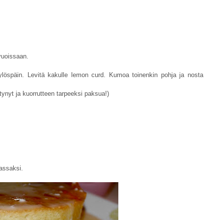
 vuoissaan.
ylöspäin. Levitä kakulle lemon curd. Kumoa toinenkin pohja ja nosta
htynyt ja kuorrutteen tarpeeksi paksua!)
assaksi.