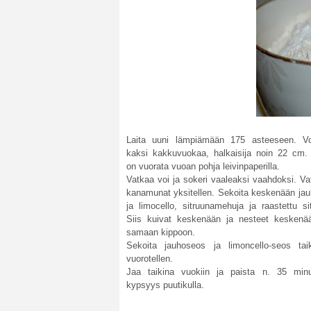
Laita uuni lämpiämään 175 asteeseen. Voi
kaksi kakkuvuokaa, halkaisija noin 22 cm. 
on vuorata vuoan pohja leivinpaperilla.
Vatkaa voi ja sokeri vaaleaksi vaahdoksi. V
kanamunat yksitellen. Sekoita keskenään jau
ja limocello, sitruunamehuja ja raastettu si
Siis kuivat keskenään ja nesteet keskenää
samaan kippoon.
Sekoita jauhoseos ja limoncello-seos tai
vuorotellen.
Jaa taikina vuokiin ja paista n. 35 minu
kypsyys puutikulla.