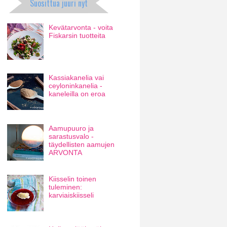
Suosittua juuri nyt
Kevätarvonta - voita
Fiskarsin tuotteita
Kassiakanelia vai
ceyloninkanelia -
kaneleilla on eroa
Aamupuuro ja
sarastusvalo -
täydellisten aamujen
ARVONTA
Kiisselin toinen
tuleminen:
karviaiskiisseli