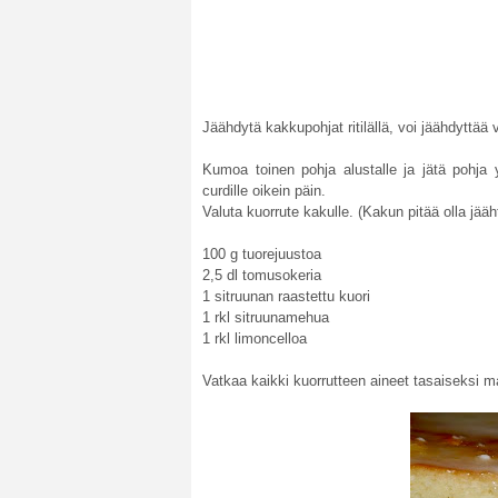
Jäähdytä kakkupohjat ritilällä, voi jäähdyttää
Kumoa toinen pohja alustalle ja jätä pohja 
curdille oikein päin.
Valuta kuorrute kakulle. (Kakun pitää olla jää
100 g tuorejuustoa
2,5 dl tomusokeria
1 sitruunan raastettu kuori
1 rkl sitruunamehua
1 rkl limoncelloa
Vatkaa kaikki kuorrutteen aineet tasaiseksi m