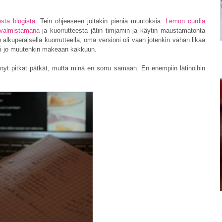
sta blogista
. Tein ohjeeseen joitakin pieniä muutoksia.
Lemon curdia
valmistamana
ja kuorrutteesta jätin timjamin ja käytin maustamatonta
n alkuperäisellä kuorrutteella, oma versioni oli vaan jotenkin vähän likaa
tyi jo muutenkin makeaan kakkuun.
nyt pitkät pätkät, mutta minä en sorru samaan. En enempiin lätinöihin