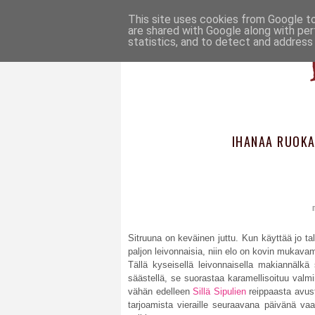
This site uses cookies from Google to 
are shared with Google along with per
statistics, and to detect and address
IHANAA RUOKA
Sitruuna on keväinen juttu. Kun käyttää jo ta
paljon leivonnaisia, niin elo on kovin mukava
Tällä kyseisellä leivonnaisella makiannälkä 
säästellä, se suorastaa karamellisoituu valm
vähän edelleen
Sillä Sipulien
reippaasta avust
tarjoamista vieraille seuraavana päivänä va