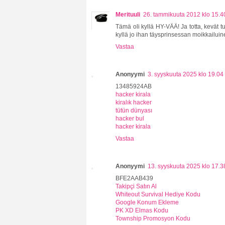
Merituuli
26. tammikuuta 2012 klo 15.4
Tämä oli kyllä HY-VÄÄ! Ja totta, kevät t
kyllä jo ihan täysprinsessan moikkailuin
Vastaa
Anonyymi
3. syyskuuta 2025 klo 19.04
13485924AB
hacker kirala
kiralık hacker
tütün dünyası
hacker bul
hacker kirala
Vastaa
Anonyymi
13. syyskuuta 2025 klo 17.3
BFE2AAB439
Takipçi Satın Al
Whiteout Survival Hediye Kodu
Google Konum Ekleme
PK XD Elmas Kodu
Township Promosyon Kodu