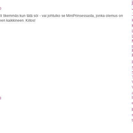
0
uli likemmäs kun tätä söi - vai johtuiko se MiniPrinsessasta, jonka olemus on
een kaikkineen. Kiitos!
8