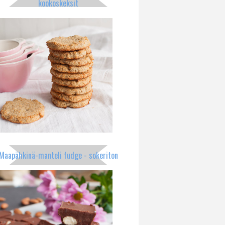
kookoskeksit
Maapähkinä-manteli fudge - sokeriton