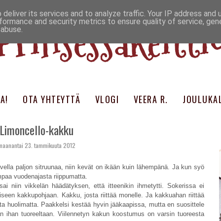
deliver its services and to analyze traffic. Your IP address and
Prinsessakeitti
formance and security metrics to ensure quality of service, ge
 abuse.
A!
OTA YHTEYTTÄ
VLOGI
VEERA R.
JOULUKAL
Limoncello-kakku
maanantai 23. tammikuuta 2012
lvella paljon sitruunaa, niin kevät on ikään kuin lähempänä. Ja kun syö
mpaa vuodenajasta riippumatta.
sai niin vikkelän häädätyksen, että itteenikin ihmetytti. Sokerissa ei
iiseen kakkupohjaan. Kakku, josta riittää monelle. Ja kakkuahan riittää
a huolimatta. Paakkelsi kestää hyvin jääkaapissa, mutta en suosittele
an ihan tuoreeltaan. Viilennetyn kakun koostumus on varsin tuoreesta