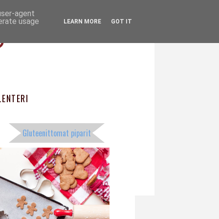
 user-agent
ö
nerate usage
LEARN MORE
GOT IT
ENTERI
Gluteenittomat piparit