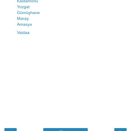
Kastamonu
Yozgat
Gümüşhane
Maraş
Amasya
Vastaa