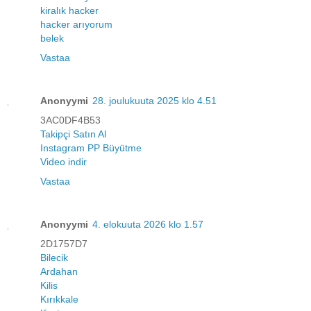
kiralık hacker
hacker arıyorum
belek
Vastaa
Anonyymi
28. joulukuuta 2025 klo 4.51
3AC0DF4B53
Takipçi Satın Al
Instagram PP Büyütme
Video indir
Vastaa
Anonyymi
4. elokuuta 2026 klo 1.57
2D1757D7
Bilecik
Ardahan
Kilis
Kırıkkale