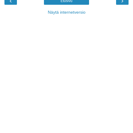
‹
›
Etusivu
Näytä internetversio