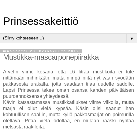
Prinsessakeittiö
▼
maanantai 23. heinäkuuta 2012
Mustikka-mascarponepiirakka
Arvelin viime kesänä, että 16 litraa mustikoita ei tule
riittämään mihinkään, mutta niinpä niitä nyt vaan syödään
pakkasesta urakalla, jotta saadaan tilaa uudelle sadolle.
Lapsi Prinsessa tekee oman osansa kahden päivittäisen
puuroannoksensa yhteydessä.
Kävin katsastamassa mustikkatilukset viime viikolla, mutta
marja ei ollut vielä kypsää. Käsin olisi saanut ihan
kohtuullisen saaliin, mutta kyllä pakkasmarjat on poimurilla
otettava. Pitää vielä odottaa, en millään raaski nyhtää
metsästä raakileita.