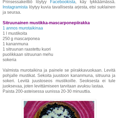
Prinsessakeittiö löytyy
Facebookista
, käy tykkäämässä.
Instagramista
löytyy kuvia tavallisesta arjesta, etsi
suklainen
ja seuraa.
Sitruunainen mustikka-mascarponepiirakka
1 annos murotaikinaa
1 l mustikoita
250 g mascarponea
1 kananmuna
1 sitruunan raastettu kuori
puolikkaan sitruunan mehu
sokeria
Valmista murotaikina ja painele se piirakkavuokaan. Levitä
pohjalle mustikat. Sekoita juustoon kananmuna, sitruuna ja
sokeri. Levitä juustoseos mustikoille. Seoksesta ei tule
juoksevaa, joten levittämiseen tarvitaan avuksu lastaa.
Paista 200-asteisessa uunissa 20-30 minuuttia.