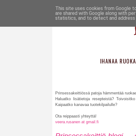
This site uses cookies from Google to 
are shared with Google along with per
statistics, and to detect and address
IHANAA RUOKA
Prinsessakeittiössä patoja hämmentää ruokae
Haluatko lisätietoja resepteistä? Toivoisit
Kaipaatko kanavaa tuotekilpailulle?
Ota reippaasti yhteyttä!
veera.rusanen at gmail.fi
Prinsessakeittiö-blo