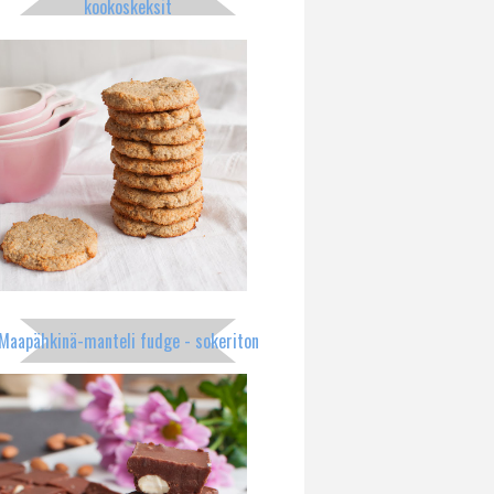
kookoskeksit
Maapähkinä-manteli fudge - sokeriton