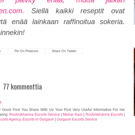
en.com.
Siellä kaikki reseptit ovat
tä enää lainkaan raffinoitua sokeria.
innekin!
k
Pin On Pinterest
Share On Twitter
77 kommenttia
4
ry Good Post You Share With Us Your Post Very Useful Informative For me
aring.
Roshnikhanna Escorts Service
|
Mehar Kaor
|
Roshnikhanna Escorts
|
orts Agency, Escorts in Gurgaon
|
Gurgaon Escorts Service