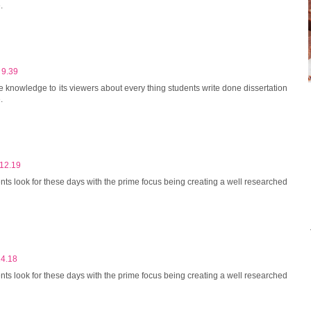
.
 9.39
 knowledge to its viewers about every thing students write done dissertation
.
 12.19
ents look for these days with the prime focus being creating a well researched
14.18
ents look for these days with the prime focus being creating a well researched