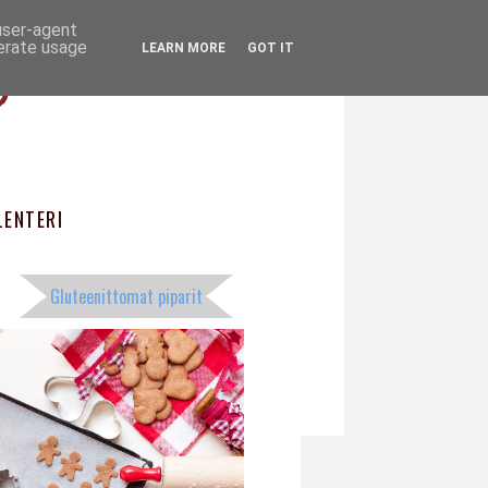
 user-agent
ö
nerate usage
LEARN MORE
GOT IT
ENTERI
Gluteenittomat piparit