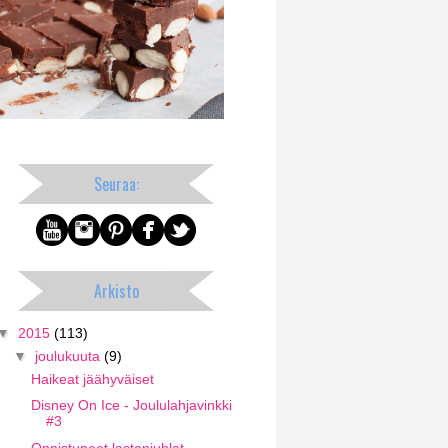
Seuraa:
Arkisto
▼
2015
(113)
▼
joulukuuta
(9)
Haikeat jäähyväiset
Disney On Ice - Joululahjavinkki
#3
Onnistuneet lastenjuhlat