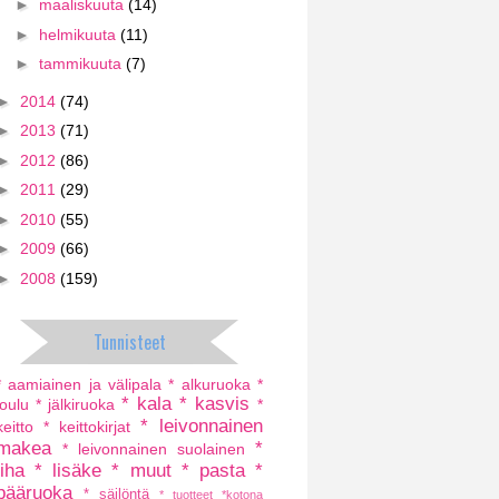
►
maaliskuuta
(14)
►
helmikuuta
(11)
►
tammikuuta
(7)
►
2014
(74)
►
2013
(71)
►
2012
(86)
►
2011
(29)
►
2010
(55)
►
2009
(66)
►
2008
(159)
Tunnisteet
* aamiainen ja välipala
* alkuruoka
*
* kala
* kasvis
joulu
* jälkiruoka
*
* leivonnainen
keitto
* keittokirjat
makea
*
* leivonnainen suolainen
liha
* lisäke
* muut
* pasta
*
pääruoka
* säilöntä
* tuotteet
*kotona