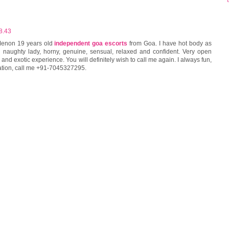
8.43
Menon 19 years old
independent goa escorts
from Goa. I have hot body as
 naughty lady, horny, genuine, sensual, relaxed and confident. Very open
and exotic experience. You will definitely wish to call me again. I always fun,
ation, call me +91-7045327295.