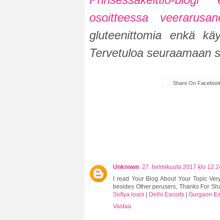
osoitteessa
veerarusan
gluteenittomia enkä käy
Tervetuloa seuraamaan s
Share On Faceboo
Unknown
27. helmikuuta 2017 klo 12.2
I read Your Blog About Your Topic Ve
besides Other perusers, Thanks For Sh
Sofiya loani
|
Delhi Escorts
|
Gurgaon Esc
Vastaa