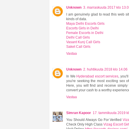
Unknown
3. marraskuuta 2017 klo 13.
I am genuinely glad to read this web sit
kinds of data.
Maya Delhi Escorts Girls
Escorts Girls in Delhi
Female Escorts in Delhi
Delhi Call Girls
Vasant Kunj Call Girls
Saket Call Girls
Vastaa
Unknown
2. huhtikuuta 2018 klo 14.06
In We
Hyderabad escort services
, you'l
you're seeking the most exciting sex of
Here, you will find and receive simply
convert your cash to a worthy experience
Vastaa
Simran Kapoor
17. tammikuuta 2019 k
You Should Always Go For Verified
Viz
Check Only High Class
Vizag Escort Gir