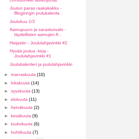
Joulun paras raakakakku -
Blogiringin joulukalente...
Joulukuu 1/3
Aamupuuro ja sarastusvalo -
täydellisten aamujen A...
Heijastin - Joululahjavinkki #2
Hyvää joulua -kirja -
Joululahjavinkki #1
Joulukalenteri ja joululahjavinkki
►
marraskuuta
(10)
►
lokakuuta
(14)
►
syyskuuta
(13)
►
elokuuta
(11)
►
heinäkuuta
(2)
►
kesäkuuta
(9)
►
toukokuuta
(6)
►
huhtikuuta
(7)