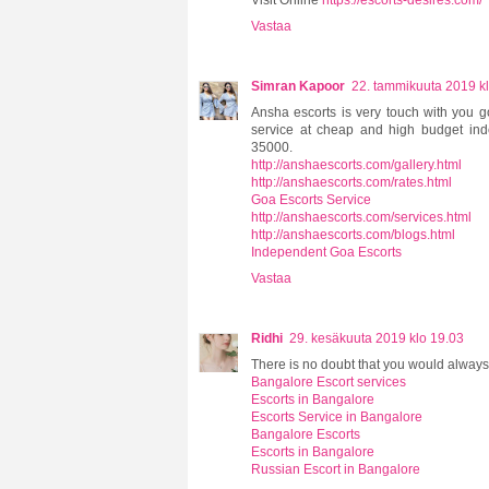
Visit Online
https://escorts-desires.com/
Vastaa
Simran Kapoor
22. tammikuuta 2019 k
Ansha escorts is very touch with you 
service at cheap and high budget i
35000.
http://anshaescorts.com/gallery.html
http://anshaescorts.com/rates.html
Goa Escorts Service
http://anshaescorts.com/services.html
http://anshaescorts.com/blogs.html
Independent Goa Escorts
Vastaa
Ridhi
29. kesäkuuta 2019 klo 19.03
There is no doubt that you would always
Bangalore Escort services
Escorts in Bangalore
Escorts Service in Bangalore
Bangalore Escorts
Escorts in Bangalore
Russian Escort in Bangalore