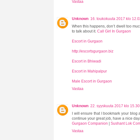
Vastaa
Unknown
16. toukokuuta 2017 klo 12.0
When this happens, don’t dwell too much 
to talk about it.
Call Girl In Gurgaon
Escort in Gurgaon
http://escortsgurgaon.biz
Escort in Bhiwadi
Escort in Mahipalpur
Male Escort in Gurgaon
Vastaa
Unknown
22. syyskuuta 2017 klo 15.30
I will ensure that I bookmark your blog 
continue your great job, have a nice day
Gurgaon Companion
|
Sushant Lok Co
Vastaa