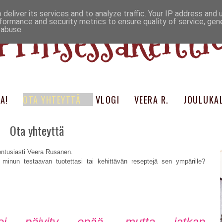
deliver its services and to analyze traffic. Your IP address and
Prinsessakeitti
formance and security metrics to ensure quality of service, ge
 abuse.
A!
OTA YHTEYTTÄ
VLOGI
VEERA R.
JOULUKAL
Ota yhteyttä
ntusiasti Veera Rusanen.
ko minun testaavan tuotettasi tai kehittävän reseptejä sen ympärille?
gi ei päivity enää, mutta jatkan