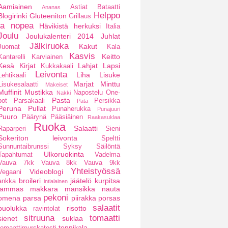
Aamiainen
Astiat
Bataatti
Ananas
Helppo
Blogirinki
Gluteeniton
Grillaus
ja nopea
Hävikistä herkuksi
Italia
Joulu
Joulukalenteri 2014
Juhlat
Jälkiruoka
Kakut
Juomat
Kala
Kasvis
Keitto
Kantarelli
Karviainen
Kesä
Kirjat
Lahjat
Lapsi
Kukkakaali
Leivonta
Liha
Lisuke
Lehtikaali
Marjat
Minttu
Lisukesalaatti
Makeiset
Muffinit
Mustikka
Napostelu
One-
Nakki
Pasta
pot
Parsakaali
Persikka
Pata
Peruna
Pullat
Punaherukka
Punajuuri
Puuro
Päärynä
Pääsiäinen
Raakasuklaa
Ruoka
Salaatti
Raparperi
Sieni
Sokeriton leivonta
Speltti
Sunnuntaibrunssi
Syksy
Säilöntä
Ulkoruokinta
Tapahtumat
Vadelma
Vauva 7kk
Vauva 8kk
Vauva 9kk
Yhteistyössä
Videoblogi
Vegaani
broileri
jäätelö
kurpitsa
ankka
intialainen
lammas
makkara
mansikka
nauta
pekoni
omena
parsa
piirakka
porsas
salaatit
puolukka
risotto
ravintolat
sitruuna
tomaatti
sienet
suklaa
tonnikala
tomaattimurskatesti