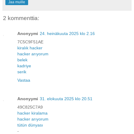
Jaa muille
2 kommenttia:
Anonyymi
24. heinäkuuta 2025 klo 2.16
7C5C9F51AE
kiralık hacker
hacker arıyorum
belek
kadriye
serik
Vastaa
Anonyymi
31. elokuuta 2025 klo 20.51
49C825C7A9
hacker kiralama
hacker arıyorum
tütün dünyası
-