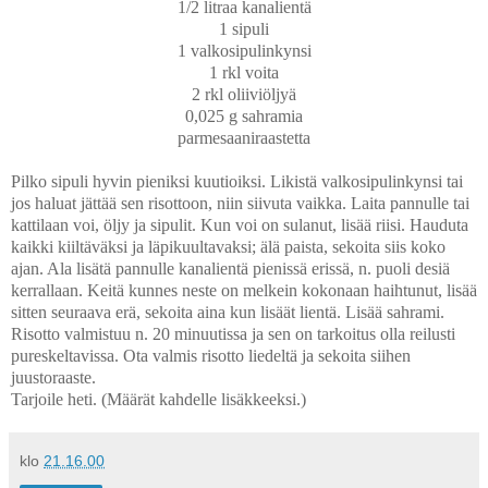
1/2 litraa kanalientä
1 sipuli
1 valkosipulinkynsi
1 rkl voita
2 rkl oliiviöljyä
0,025 g sahramia
parmesaaniraastetta
Pilko sipuli hyvin pieniksi kuutioiksi. Likistä valkosipulinkynsi tai
jos haluat jättää sen
risottoon, niin siivuta vaikka. Laita pannulle tai
kattilaan voi, öljy ja sipulit. Kun voi
on sulanut, lisää riisi. Hauduta
kaikki kiiltäväksi ja läpikuultavaksi; älä paista, sekoita
siis koko
ajan. Ala lisätä pannulle kanalientä pienissä erissä, n. puoli desiä
kerrallaan.
Keitä kunnes neste on melkein kokonaan haihtunut, lisää
sitten seuraava erä, sekoita aina kun
lisäät lientä. Lisää sahrami.
Risotto valmistuu n. 20 minuutissa ja sen on tarkoitus olla
reilusti
pureskeltavissa. Ota valmis risotto liedeltä ja sekoita siihen
juustoraaste.
Tarjoile heti. (Määrät kahdelle lisäkkeeksi.)
klo
21.16.00