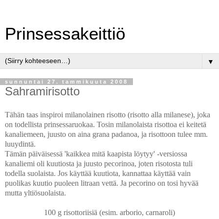
Prinsessakeittiö
▼
sunnuntai 27. tammikuuta 2008
Sahramirisotto
Tähän taas inspiroi milanolainen risotto (risotto alla milanese), joka
on todellista
prinsessaruokaa. Tosin milanolaista risottoa ei keitetä
kanaliemeen, juusto on aina grana
padanoa, ja risottoon tulee mm.
luuydintä.
Tämän päiväisessä 'kaikkea mitä kaapista löytyy' -versiossa
kanaliemi oli kuutiosta ja juusto
pecorinoa, joten risotosta tuli
todella suolaista. Jos käyttää kuutiota, kannattaa käyttää
vain
puolikas kuutio puoleen litraan vettä. Ja pecorino on tosi hyvää
mutta yltiösuolaista.
100 g risottoriisiä (esim. arborio, carnaroli)