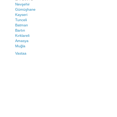
Nevşehir
Gümüşhane
Kayseri
Tunceli
Batman
Bartın
Kırklareli
Amasya
Muğla
Vastaa