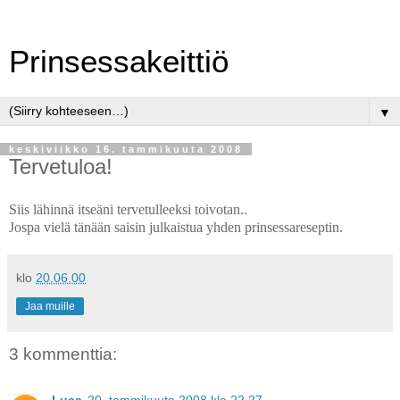
Prinsessakeittiö
▼
keskiviikko 16. tammikuuta 2008
Tervetuloa!
Siis lähinnä itseäni tervetulleeksi toivotan..
Jospa vielä tänään saisin julkaistua yhden prinsessareseptin.
klo
20.06.00
Jaa muille
3 kommenttia: