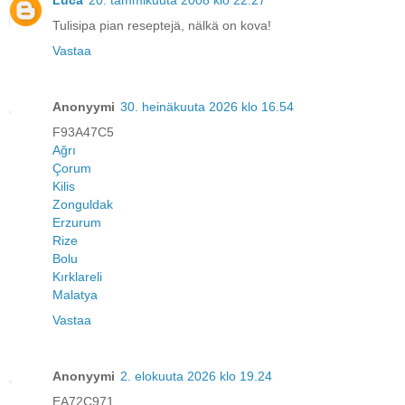
Luca
20. tammikuuta 2008 klo 22.27
Tulisipa pian reseptejä, nälkä on kova!
Vastaa
Anonyymi
30. heinäkuuta 2026 klo 16.54
F93A47C5
Ağrı
Çorum
Kilis
Zonguldak
Erzurum
Rize
Bolu
Kırklareli
Malatya
Vastaa
Anonyymi
2. elokuuta 2026 klo 19.24
EA72C971