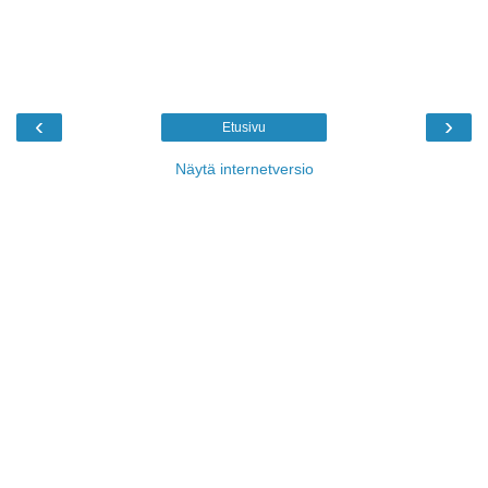
‹
›
Etusivu
Näytä internetversio