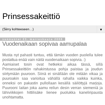
Prinsessakeittiö
▼
sunnuntai 23. marraskuuta 2008
Vuodenaikaan sopivaa aamupalaa
Musta nyt pahasti tuntuu, että tämän vuoden puolella tulee
postattua enää vain näitä vuodenaikaan sopivia. :)
Aamiaiset tosin ovat hetkeksi aikaa tässä, sillä
Prinsessakeittiön rahakirstussa pohja paistaa ja joudun
siirtymään puuroon. Siinä ei sinällään ole mitään vikaa ja
puuroakin saa varioitua vähällä rahalla vaikka kuinka,
onneksi on pakastin pullollaan kesällä säilöttyjä marjoja.
Puurooni laitan joka aamu reilun desin verran siemeniä ja
lähiviikkojen hittilisäke lienee puolukka kaneliripausta
unohtamatta.