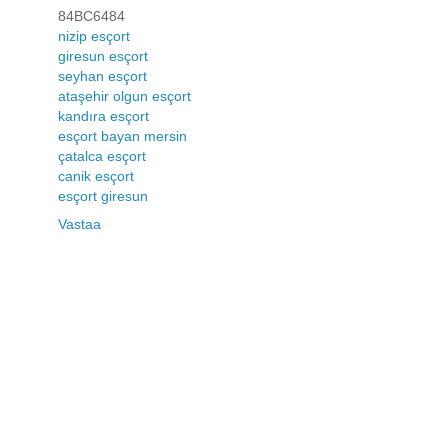
84BC6484
nizip esçort
giresun esçort
seyhan esçort
ataşehir olgun esçort
kandıra esçort
esçort bayan mersin
çatalca esçort
canik esçort
esçort giresun
Vastaa