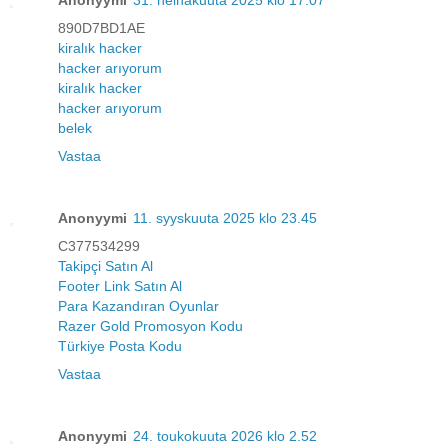
Anonyymi
31. heinäkuuta 2025 klo 17.07
890D7BD1AE
kiralık hacker
hacker arıyorum
kiralık hacker
hacker arıyorum
belek
Vastaa
Anonyymi
11. syyskuuta 2025 klo 23.45
C377534299
Takipçi Satın Al
Footer Link Satın Al
Para Kazandıran Oyunlar
Razer Gold Promosyon Kodu
Türkiye Posta Kodu
Vastaa
Anonyymi
24. toukokuuta 2026 klo 2.52