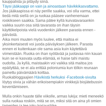
kauppalista ja pitäydy siinä.
Täysi jääkaappi on vain ja ainoastaan hävikkikasvattamo
.
Jos jääkaapissa ei näy perille saakka, voi olla varma, ettei
tiedä mitä siellä on ja ruokaa pääsee vanhenemaan
roskikseen saakka. Sama pätee kyllä kuivatavaraankin
vaikka suurin osa siitä tavarasta on ihan täysin
käyttökelpoista vielä vuodenkin jälkeen parasta ennen -
päivästä.
Aika moni muuten myös luulee, että maitoa ei
yksinkertaisesti voi juoda päiväyksen jälkeen. Parasta
ennen ei kuitenkaan ole sama asia kuin käytettävä
viimeistään. Ruoka on ihan syötävää ja juotavaa niin kauan
kuin se ei kasvata uutta elämää, ei haise tahi maistu
oudolta. Ja kyllä, maistaakin voi vaikka sitä maitoa jos
epäilyttää, se ei ala erittää poloniumia kun tölkin reunaan
painettu päivämäärä koittaa.
Ruokabloggaajien
Hävikistä herkuksi -Facebook-sivulta
löytyy oivia ja vähän erikoisempiakin vinkkejä biojätebussin
keventämiseen.
Mulla onkin haaste tälle viikolle, armas lukija: mieti meneekö
sulla ruokaa roskiin, mitä se on, miksi sitä on aina yli omien
tarpeiden ja tee joku korjausliike.