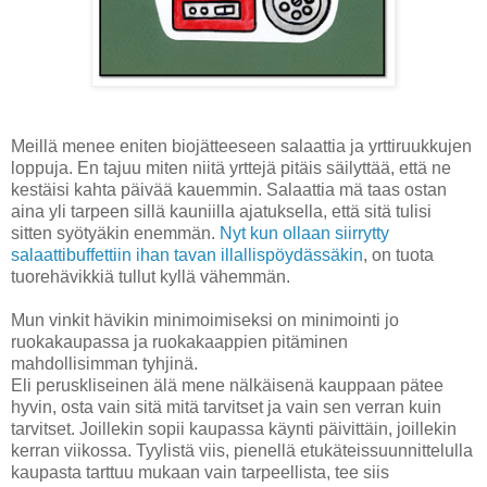
Meillä menee eniten biojätteeseen salaattia ja yrttiruukkujen
loppuja. En tajuu miten niitä yrttejä pitäis säilyttää, että ne
kestäisi kahta päivää kauemmin. Salaattia mä taas ostan
aina yli tarpeen sillä kauniilla ajatuksella, että sitä tulisi
sitten syötyäkin enemmän.
Nyt kun ollaan siirrytty
salaattibuffettiin ihan tavan illallispöydässäkin
, on tuota
tuorehävikkiä tullut kyllä vähemmän.
Mun vinkit hävikin minimoimiseksi on minimointi jo
ruokakaupassa ja ruokakaappien pitäminen
mahdollisimman tyhjinä.
Eli peruskliseinen älä mene nälkäisenä kauppaan pätee
hyvin, osta vain sitä mitä tarvitset ja vain sen verran kuin
tarvitset. Joillekin sopii kaupassa käynti päivittäin, joillekin
kerran viikossa. Tyylistä viis, pienellä etukäteissuunnittelulla
kaupasta tarttuu mukaan vain tarpeellista, tee siis