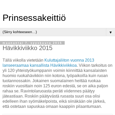
Prinsessakeittiö
▼
maanantai 7. syyskuuta 2015
Hävikkiviikko 2015
Tällä viikolla vietetään
Kuluttajaliiton vuonna 2013
lanseeraamaa kansallista Hävikkiviikkoa
. Viikon tarkoitus on
yli 120 yhteistyökumppanin voimin kiinnittää kansalaisten
huomio ruokahävikkiin niin kotona, työpaikoilla kuin ruoan
tuotannossakin. Jokainen suomalainen heittää ruokaa
roskiin vuosittain noin 125 euron edestä, se on aika paljon
rahaa se. Ravintolaruoasta peräti viidennes päätyy
jäteastiaan. Roskiin päätyvästä ruoasta suuri osa olisi
edelleen ihan syömäkelpoista, eikä siinäkään ole järkeä,
että ostetaan sapuskaa omaan kaappiin pilaantumaan.