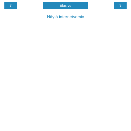
‹
›
Etusivu
Näytä internetversio