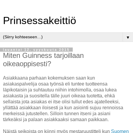
Prinsessakeittiö
▼
lauantai 12. syyskuuta 2015
Miten Guinness tarjoillaan
oikeaoppisesti?
Asiakkaana parhaan kokemuksen saan kun
asiakaspalvelija osaa työnsä eli tuntee tuotteensa
läpikotaisin ja suhtautuu niihin intohimolla, osaa lukea
asiakasta ja suositella tälle juuri oikeaa tuotetta, ehkä
sellaista jota asiakas ei itse olisi tullut edes ajatelleeksi,
yllättää asiakkaan iloisesti ja kun asiointi sujuu rennoissa
merkeissä jutustellen. Silloin tunnen itseni ja asiani
tärkeäksi ja palaan asiakkaaksi samaan paikkaan.
Näistä seikoista on kiinni myös mestaruustitteli kun
Suomen