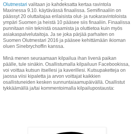
Olutmestari
valitaan jo kahdeksatta kertaa ravintola
Maxinessa 9.10. käytävässä finaalissa. Semifinaaliin on
päässyt 20 oluttaitajaa erilaisista olut- ja ruokaravintoloista
ympäri Suomen ja heistä 10 pääsee siis finaaliin. Finaalissa
punnitaan niin teknistä osaamista ja oluttietoa kuin myös
asiakaspalvelutaitoja. Ja se joka pärjää parhaiten on
Suomen Olutmestari 2016 ja pääsee kehittämään ikioman
oluen Sinebrychoffin kanssa.
Minä menen seuraamaan kilpailua ihan livenä paikan
päälle, tule sinäkin. Osallistumalla kilpailuun Facebookissa,
voi voittaa kutsun itsellesi ja kaverillesi. Kutsupaketteja on
jaossa viisi kipaletta ja arvon voittajat kaikkien
osallistuneiden kesken sunnuntaiaamupäivällä. Osallistut
tykkäämällä ja/tai kommentoimalla kilpailupostausta: