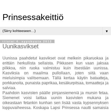
Prinsessakeittiö
▼
tiistai 4. syyskuuta 2012
Uunikasvikset
Uunissa paahdetut kasvikset ovat melkein pikaruokaa ja
erittäin herkullista sellaista. Pikkasen kun vaan jaksaa
pilkkoa, niin ruoka valmistuu kuin itsestään uunissa.
Kasviksia on maailma pullollaan, joten siitä vaan
mieluisimpia valitsemaan. Tällä kertaa käytin bataatteja,
porkkanoita, punaista paprikaa, kesäkurpitsaa, tomaatteja ja
salviaa.
Paahdoin kasvisten päälle pinjansiemeniä ja mursin fetaa.
Siemenet voisi laittaa uuniin kasvisten mukana ja
oikeastaan fetankin kunhan sen lisää vasta kypsennyksen
loppuvaiheessa. Koskapa Lapsi Prinsessa nautti samaisia