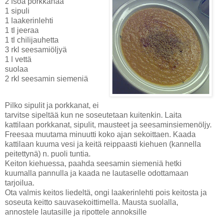
2 isoa porkkanaa
1 sipuli
1 laakerinlehti
1 tl jeeraa
1 tl chilijauhetta
3 rkl seesamiöljyä
1 l vettä
suolaa
2 rkl seesamin siemeniä
Pilko sipulit ja porkkanat, ei
tarvitse sipeltää kun ne soseutetaan kuitenkin. Laita
kattilaan porkkanat, sipulit, mausteet ja seesaminsiemenöljy.
Freesaa muutama minuutti koko ajan sekoittaen. Kaada
kattilaan kuuma vesi ja keitä reippaasti kiehuen (kannella
peitettynä) n. puoli tuntia.
Keiton kiehuessa, paahda seesamin siemeniä hetki
kuumalla pannulla ja kaada ne lautaselle odottamaan
tarjoilua.
Ota valmis keitos liedeltä, ongi laakerinlehti pois keitosta ja
soseuta keitto sauvasekoittimella. Mausta suolalla,
annostele lautasille ja ripottele annoksille