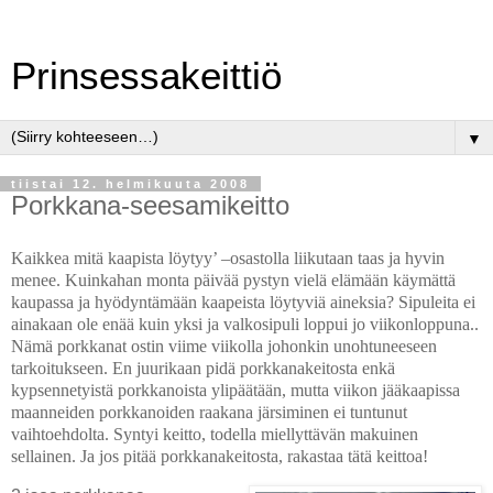
Prinsessakeittiö
▼
tiistai 12. helmikuuta 2008
Porkkana-seesamikeitto
Kaikkea mitä kaapista löytyy’ –osastolla liikutaan taas ja hyvin
menee.
Kuinkahan monta päivää pystyn vielä elämään käymättä
kaupassa ja hyödyntämään kaapeista löytyviä aineksia? Sipuleita ei
ainakaan ole enää kuin yksi ja valkosipuli loppui jo viikonloppuna..
Nämä porkkanat ostin viime viikolla johonkin unohtuneeseen
tarkoitukseen. En juurikaan pidä porkkanakeitosta enkä
kypsennetyistä porkkanoista ylipäätään, mutta viikon jääkaapissa
maanneiden porkkanoiden raakana järsiminen ei tuntunut
vaihtoehdolta. Syntyi keitto, todella miellyttävän makuinen
sellainen. Ja jos pitää porkkanakeitosta, rakastaa tätä keittoa!