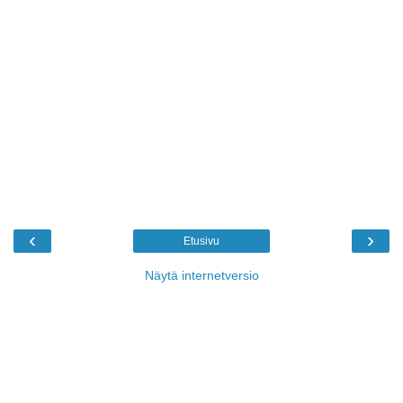
‹
›
Etusivu
Näytä internetversio