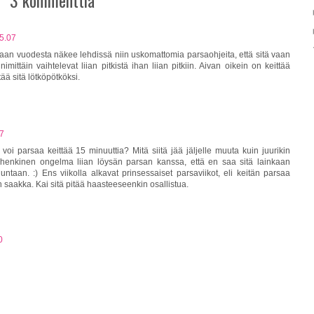
3 kommenttia
15.07
an vuodesta näkee lehdissä niin uskomattomia parsaohjeita, että sitä vaan
imittäin vaihtelevat liian pitkistä ihan liian pitkiin. Aivan oikein on keittää
ä sitä lötköpötköksi.
27
oi parsaa keittää 15 minuuttia? Mitä siitä jää jäljelle muuta kuin juurikin
 henkinen ongelma liian löysän parsan kanssa, että en saa sitä lainkaan
ntaan. :) Ens viikolla alkavat prinsessaiset parsaviikot, eli keitän parsaa
 saakka. Kai sitä pitää haasteeseenkin osallistua.
0