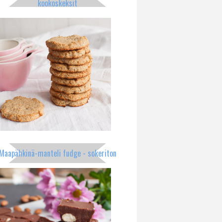
kookoskeksit
Maapähkinä-manteli fudge - sokeriton