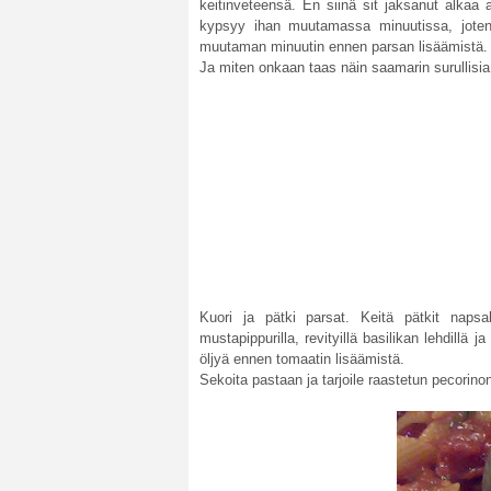
keitinveteensä. En siinä sit jaksanut alka
kypsyy ihan muutamassa minuutissa, joten 
muutaman minuutin ennen parsan lisäämistä. K
Ja miten onkaan taas näin saamarin surullisia
Kuori ja pätki parsat. Keitä pätkit naps
mustapippurilla, revityillä basilikan lehdillä j
öljyä ennen tomaatin lisäämistä.
Sekoita pastaan ja tarjoile raastetun pecorino