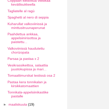
Coppaan kiedottua villisikaa
kevätlisukkeella
Tagliatelle al ragù
Spaghetti al nero di seppia
Kuharullat valkoviinissä ja
minttusitruunaperunat
Paahdettua ankkaa,
appelsiinirisottoa ja
paistettu...
Valkoviinissä haudutettu
chorizopata
Parsaa ja pastaa x 2
Vesikrassikeittoa, salaattia
juustokupissa ja mari...
Tomaattimurskat testissä osa 2
Pastaa kera tonnikalan ja
kirsikkatomaattien
Tonnikala-appelsiinikastike
pastalle
►
maaliskuuta
(19)