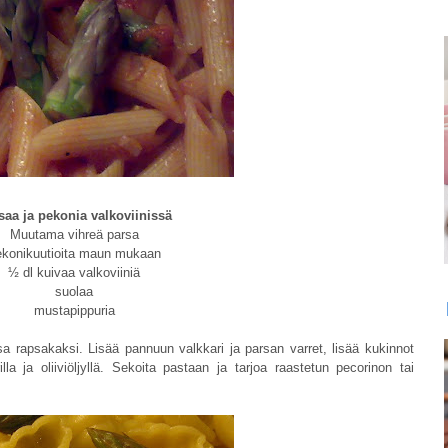
saa ja pekonia valkoviinissä
Muutama vihreä parsa
ekonikuutioita maun mukaan
½ dl kuivaa valkoviiniä
suolaa
mustapippuria
sa rapsakaksi. Lisää pannuun valkkari ja parsan varret, lisää kukinnot
lla ja oliiviöljyllä. Sekoita pastaan ja tarjoa raastetun pecorinon tai