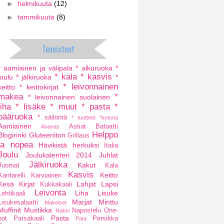
►
helmikuuta
(12)
►
tammikuuta
(8)
Tunnisteet
* aamiainen ja välipala
* alkuruoka
*
* kala
* kasvis
joulu
* jälkiruoka
*
* leivonnainen
keitto
* keittokirjat
makea
*
* leivonnainen suolainen
liha
* lisäke
* muut
* pasta
*
pääruoka
* säilöntä
* tuotteet
*kotona
Aamiainen
Astiat
Bataatti
Ananas
Helppo
Blogirinki
Gluteeniton
Grillaus
ja nopea
Hävikistä herkuksi
Italia
Joulu
Joulukalenteri 2014
Juhlat
Jälkiruoka
Kakut
Juomat
Kala
Kasvis
Keitto
Kantarelli
Karviainen
Kesä
Kirjat
Lahjat
Lapsi
Kukkakaali
Leivonta
Liha
Lisuke
Lehtikaali
Marjat
Minttu
Lisukesalaatti
Makeiset
Muffinit
Mustikka
Napostelu
One-
Nakki
Pasta
pot
Parsakaali
Persikka
Pata