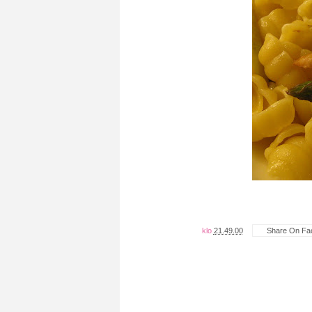
klo
21.49.00
Share On Fa