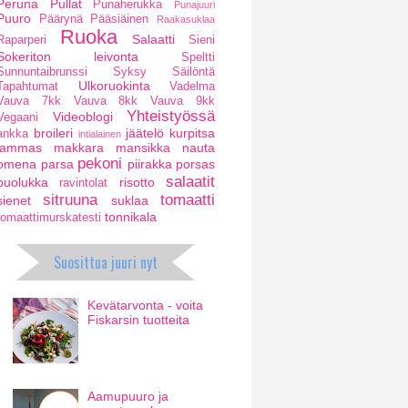
Peruna
Pullat
Punaherukka
Punajuuri
Puuro
Päärynä
Pääsiäinen
Raakasuklaa
Ruoka
Salaatti
Raparperi
Sieni
Sokeriton leivonta
Speltti
Sunnuntaibrunssi
Syksy
Säilöntä
Ulkoruokinta
Tapahtumat
Vadelma
Vauva 7kk
Vauva 8kk
Vauva 9kk
Yhteistyössä
Videoblogi
Vegaani
broileri
jäätelö
kurpitsa
ankka
intialainen
lammas
makkara
mansikka
nauta
pekoni
omena
parsa
piirakka
porsas
salaatit
puolukka
risotto
ravintolat
sitruuna
tomaatti
sienet
suklaa
tonnikala
tomaattimurskatesti
Suosittua juuri nyt
Kevätarvonta - voita
Fiskarsin tuotteita
Aamupuuro ja