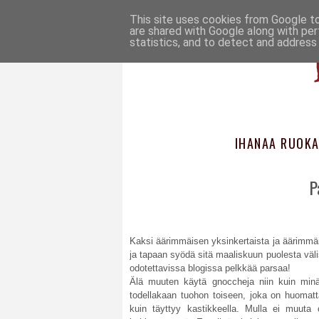
This site uses cookies from Google to 
are shared with Google along with per
statistics, and to detect and address
IHANAA RUOKA
P
Kaksi äärimmäisen yksinkertaista ja äärimmäis
ja tapaan syödä sitä maaliskuun puolesta välis
odotettavissa blogissa pelkkää parsaa!
Älä muuten käytä gnoccheja niin kuin minä
todellakaan tuohon toiseen, joka on huomat
kuin täyttyy kastikkeella. Mulla ei muuta o