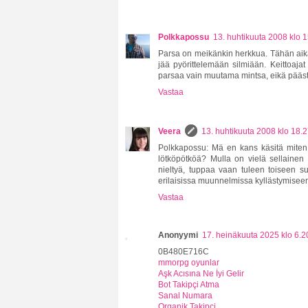
Polkkapossu
13. huhtikuuta 2008 klo 
Parsa on meikänkin herkkua. Tähän aika
jää pyörittelemään silmiään. Keittoajat n
parsaa vain muutama mintsa, eikä päästä
Vastaa
Veera
13. huhtikuuta 2008 klo 18.
Polkkapossu: Mä en kans käsitä miten v
lötköpötköä? Mulla on vielä sellainen
nieltyä, tuppaa vaan tuleen toiseen suu
erilaisissa muunnelmissa kyllästymiseen
Vastaa
Anonyymi
17. heinäkuuta 2025 klo 6.2
0B480E716C
mmorpg oyunlar
Aşk Acısına Ne İyi Gelir
Bot Takipçi Atma
Sanal Numara
Organik Takipçi