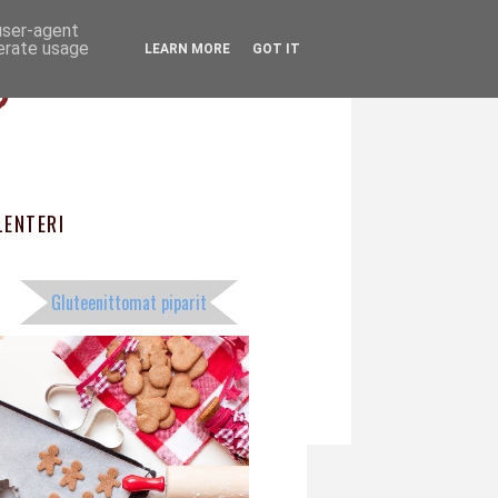
 user-agent
ö
nerate usage
LEARN MORE
GOT IT
ENTERI
Gluteenittomat piparit