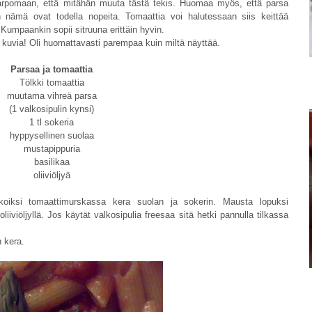
a arpomaan, että mitähän muuta tästä tekis. Huomaa myös, että parsa
nämä ovat todella nopeita. Tomaattia voi halutessaan siis keittää
umpaankin sopii sitruuna erittäin hyvin.
 kuvia! Oli huomattavasti parempaa kuin miltä näyttää.
Parsaa ja tomaattia
Tölkki tomaattia
muutama vihreä parsa
(1 valkosipulin kynsi)
1 tl sokeria
hyppysellinen suolaa
mustapippuria
basilikaa
oliiviöljyä
akoiksi tomaattimurskassa kera suolan ja sokerin. Mausta lopuksi
a oliiviöljyllä. Jos käytät valkosipulia freesaa sitä hetki pannulla tilkassa
n kera.