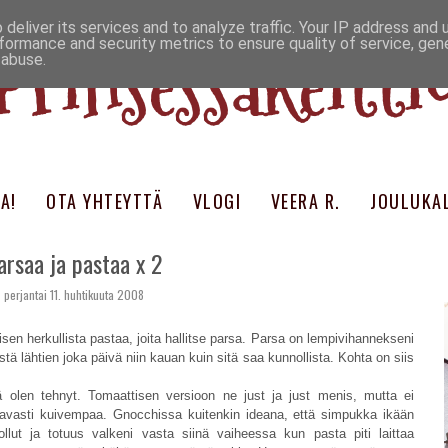
deliver its services and to analyze traffic. Your IP address and
Prinsessakeitti
formance and security metrics to ensure quality of service, ge
 abuse.
A!
OTA YHTEYTTÄ
VLOGI
VEERA R.
JOULUKAL
arsaa ja pastaa x 2
perjantai 11. huhtikuuta 2008
en herkullista pastaa, joita hallitse parsa. Parsa on lempivihannekseni
tä lähtien joka päivä niin kauan kuin sitä saa kunnollista. Kohta on siis
 olen tehnyt. Tomaattisen versioon ne just ja just menis, mutta ei
tavasti kuivempaa. Gnocchissa kuitenkin ideana, että simpukka ikään
llut ja totuus valkeni vasta siinä vaiheessa kun pasta piti laittaa