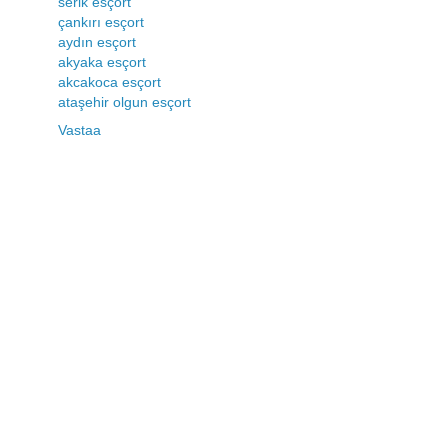
serik esçort
çankırı esçort
aydın esçort
akyaka esçort
akcakoca esçort
ataşehir olgun esçort
Vastaa