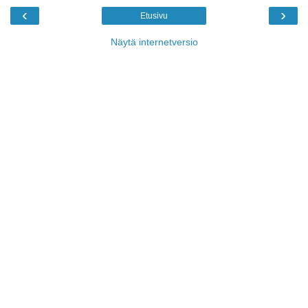
‹
›
Etusivu
Näytä internetversio