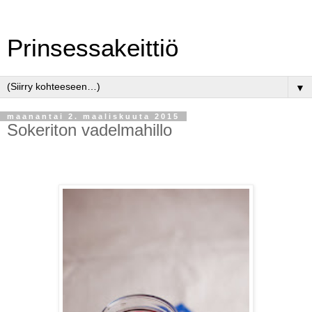
Prinsessakeittiö
▼
maanantai 2. maaliskuuta 2015
Sokeriton vadelmahillo