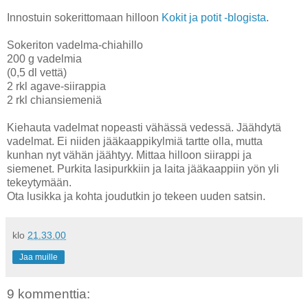
Innostuin sokerittomaan hilloon
Kokit ja potit -blogista
.
Sokeriton vadelma-chiahillo
200 g vadelmia
(0,5 dl vettä)
2 rkl agave-siirappia
2 rkl chiansiemeniä
Kiehauta vadelmat nopeasti vähässä vedessä. Jäähdytä
vadelmat. Ei niiden jääkaappikylmiä tartte olla, mutta
kunhan nyt vähän jäähtyy. Mittaa hilloon siirappi ja
siemenet. Purkita lasipurkkiin ja laita jääkaappiin yön yli
tekeytymään.
Ota lusikka ja kohta joudutkin jo tekeen uuden satsin.
klo
21.33.00
Jaa muille
9 kommenttia: