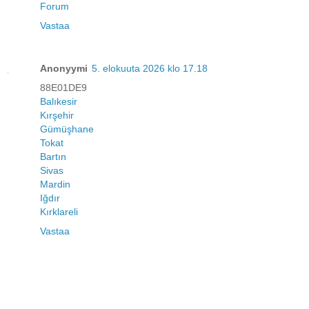
Forum
Vastaa
Anonyymi
5. elokuuta 2026 klo 17.18
88E01DE9
Balıkesir
Kırşehir
Gümüşhane
Tokat
Bartın
Sivas
Mardin
Iğdır
Kırklareli
Vastaa