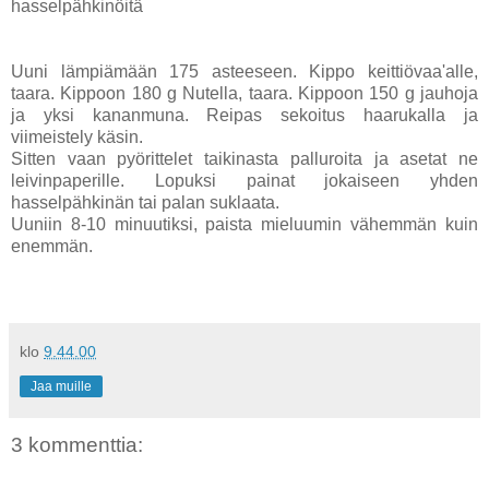
hasselpähkinöitä
Uuni lämpiämään 175 asteeseen. Kippo keittiövaa'alle,
taara. Kippoon 180 g Nutella, taara. Kippoon 150 g jauhoja
ja yksi kananmuna. Reipas sekoitus haarukalla ja
viimeistely käsin.
Sitten vaan pyörittelet taikinasta palluroita ja asetat ne
leivinpaperille. Lopuksi painat jokaiseen yhden
hasselpähkinän tai palan suklaata.
Uuniin 8-10 minuutiksi, paista mieluumin vähemmän kuin
enemmän.
klo
9.44.00
Jaa muille
3 kommenttia: