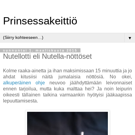
Prinsessakeittiö
▼
sunnuntai 1. maaliskuuta 2015
Nutellotti eli Nutella-nöttöset
Kolme raaka-ainetta ja ihan maksimissaan 15 minuuttia ja jo
ahdat kitusiisi näitä jumalaisia nöttösiä. No okei,
alkuperäinen ohje
neuvoo jäähdyttämään leivonnaiset
ennen tarjoilua, mutta kuka malttaa hei? Ja noin leipurin
oikeesti tällainen taikina varmaankin hyötyisi jääkaapissa
lepuuttamisesta.