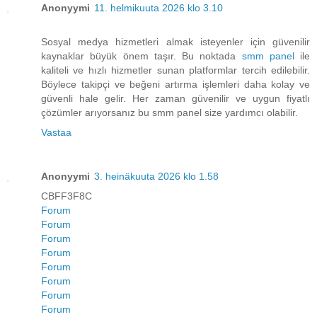
Anonyymi
11. helmikuuta 2026 klo 3.10
Sosyal medya hizmetleri almak isteyenler için güvenilir
kaynaklar büyük önem taşır. Bu noktada
smm panel
ile
kaliteli ve hızlı hizmetler sunan platformlar tercih edilebilir.
Böylece takipçi ve beğeni artırma işlemleri daha kolay ve
güvenli hale gelir. Her zaman güvenilir ve uygun fiyatlı
çözümler arıyorsanız bu smm panel size yardımcı olabilir.
Vastaa
Anonyymi
3. heinäkuuta 2026 klo 1.58
CBFF3F8C
Forum
Forum
Forum
Forum
Forum
Forum
Forum
Forum