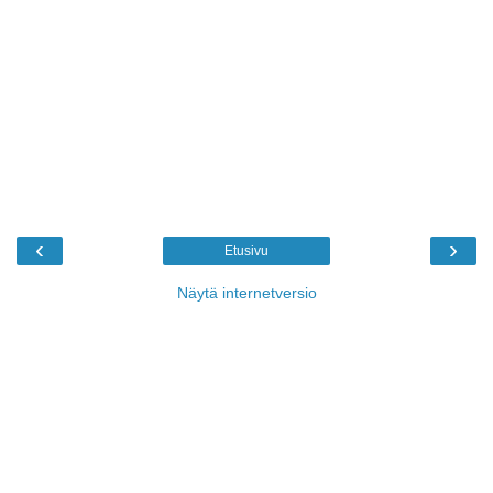
‹
›
Etusivu
Näytä internetversio